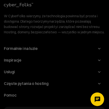
W CyberFolks wierzymy, że technologia powinna być prosta i
dostępna. Dlatego tworzymy narzędzia, które pozwalają
budować strony, rozwijać projekty i zarządzać nimi bez stresu.
Hosting, domeny, bezpieczeństwo — wszystko w jednym miejscu.
Formalnie i na luzie
O nas
Inspiracje
Relacje inwestorskie
Blog
Usługi
Program Korzyści dla Inwestorów
Słownik IT
Domeny
Regulaminy i specyfikacje
Częste pytania o hosting
WordPress
Certyfikaty SSL
Raporty i dokumenty
Jak przenieść stronę?
Audyt stron
Pomoc
Hosting www
Cennik domen
Jak przenieść domenę?
Generator polityki prywatności
Pomoc cyber_Folks
Hosting dla WordPress
Cennik hostingu, vps, ssl