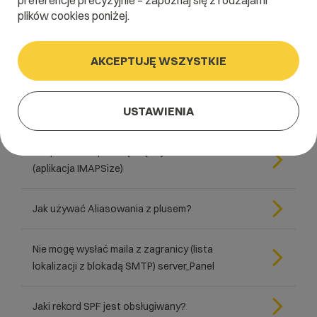
preferencje precyzyjnie – zapoznaj się z rodzajami
Jak uwierzytelnić domenę do wysyłki w
plików cookies poniżej.
MailerLite?
AKCEPTUJĘ WSZYSTKIE
Limit pojemności kont pocztowych dla domeny
USTAWIENIA
Jak zablokować konto email?
Jak przenieść pocztę między serwerami?
(aplikacja IMAPSize)
Jak używać Aliasowania z plusem?
Nie mogę wysłać maila z zagranicy (lista
lokalizacji z blokadą SMTP) server_Panel
Jaki rekord SPF jest obsługiwany?