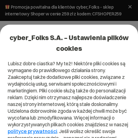
Promocja powitalna dla klientów cyber_Folks - sklep
internetowy Shoper w cenie 259 zł z kodem: CFSHOPER259
cyber_Folks S.A. – Ustawienia plików
cookies
Lubisz dobre ciastka? My też! Niektóre pliki cookies są
>
Kategoria pomocy dla:
wymagane do prawidłowego działania strony.
Zarządzanie kontami
Zaakceptuj także dodatkowe pliki cookies, związane z
wydajnością usług, serwisami społecznościowymi i
pocztowymi
marketingiem. Pliki cookie służą także do personalizacji
reklam. Dzięki nim otrzymasz najlepsze doświadczenie
naszej strony internetowej, którą stale doskonalimy.
Wszystko, co musisz wiedzieć o zakładaniu i usuwaniu kont
Udzielona dobrowolnie zgoda w każdej chwili może być
poczty w cyber_Folks. Czytaj artykuły pomocy i dowiedz się,
wycofana lub zmodyfikowana. Więcej informacji o
jak utworzyć konto pocztowe, jak ustawić wiadomości
wykorzystywanych plikach cookies znajdziesz w naszej
urlopowe i jak wygenerować klucz DKIM.
polityce prywatności
. Jeśli wolisz określić swoje