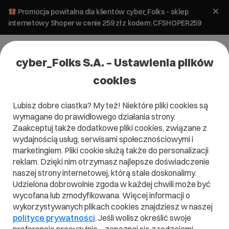
Promocja powitalna dla klientów cyber_Folks - sklep
internetowy Shoper w cenie 259 zł z kodem: CFSHOPER259
cyber_Folks S.A. – Ustawienia plików
cookies
Lubisz dobre ciastka? My też! Niektóre pliki cookies są
Pomoc
»
Serwery
»
Bazy danych
»
Jak wykonać
wymagane do prawidłowego działania strony.
import/eksport (zrzut) bazy danych PostgreSQL
Zaakceptuj także dodatkowe pliki cookies, związane z
Jak wykonać import/eksport (zrzut)
wydajnością usług, serwisami społecznościowymi i
bazy danych PostgreSQL
marketingiem. Pliki cookie służą także do personalizacji
reklam. Dzięki nim otrzymasz najlepsze doświadczenie
naszej strony internetowej, którą stale doskonalimy.
Serwer WebAs
Bazy danych
Udzielona dobrowolnie zgoda w każdej chwili może być
wycofana lub zmodyfikowana. Więcej informacji o
wykorzystywanych plikach cookies znajdziesz w naszej
polityce prywatności
. Jeśli wolisz określić swoje
Artykuł dla panelu: