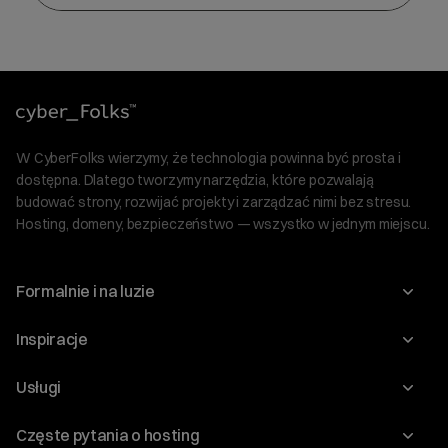
W CyberFolks wierzymy, że technologia powinna być prosta i
dostępna. Dlatego tworzymy narzędzia, które pozwalają
budować strony, rozwijać projekty i zarządzać nimi bez stresu.
Hosting, domeny, bezpieczeństwo — wszystko w jednym miejscu.
Formalnie i na luzie
O nas
Inspiracje
Relacje inwestorskie
Blog
Usługi
Program Korzyści dla Inwestorów
Słownik IT
Domeny
Regulaminy i specyfikacje
Częste pytania o hosting