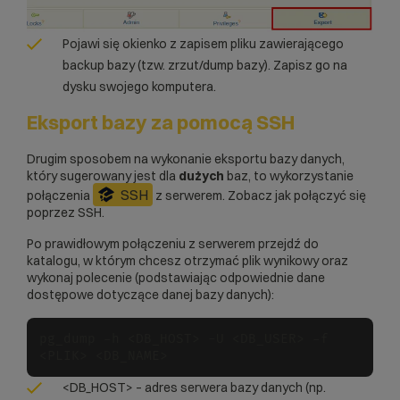
Pojawi się okienko z zapisem pliku zawierającego
backup bazy (tzw. zrzut/dump bazy). Zapisz go na
dysku swojego komputera.
Eksport bazy za pomocą SSH
Drugim sposobem na wykonanie eksportu bazy danych,
który sugerowany jest dla
dużych
baz, to wykorzystanie
SSH
połączenia
z serwerem. Zobacz
jak połączyć się
poprzez SSH
.
Po prawidłowym połączeniu z serwerem przejdź do
katalogu, w którym chcesz otrzymać plik wynikowy oraz
wykonaj polecenie (podstawiając odpowiednie dane
dostępowe dotyczące danej bazy danych):
pg_dump -h <DB_HOST> -U <DB_USER> -f 
<DB_HOST> – adres serwera bazy danych (np.