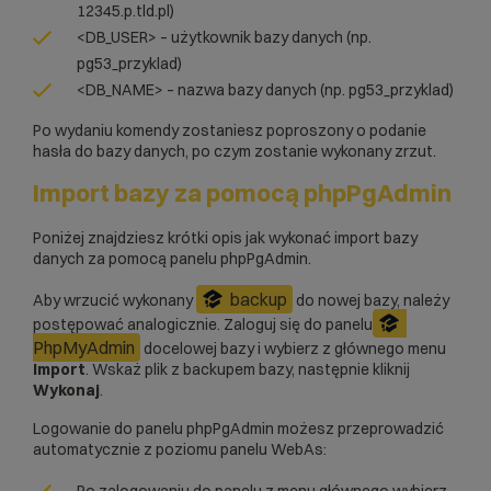
12345.p.tld.pl)
<DB_USER> – użytkownik bazy danych (np.
pg53_przyklad)
<DB_NAME> – nazwa bazy danych (np. pg53_przyklad)
Po wydaniu komendy zostaniesz poproszony o podanie
hasła do bazy danych, po czym zostanie wykonany zrzut.
Import bazy za pomocą phpPgAdmin
Poniżej znajdziesz krótki opis jak wykonać import bazy
danych za pomocą panelu phpPgAdmin.
backup
Aby wrzucić wykonany
do nowej bazy, należy
postępować analogicznie. Zaloguj się do panelu
PhpMyAdmin
docelowej bazy i wybierz z głównego menu
Import
. Wskaż plik z backupem bazy, następnie kliknij
Wykonaj
.
Logowanie do panelu phpPgAdmin możesz przeprowadzić
automatycznie z poziomu panelu WebAs:
Po zalogowaniu do panelu z menu głównego wybierz