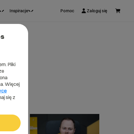
Inspiracje
Pomoc
Zaloguj się
es
m. Pliki
ze
lona
a. Więcej
yce
aj się z