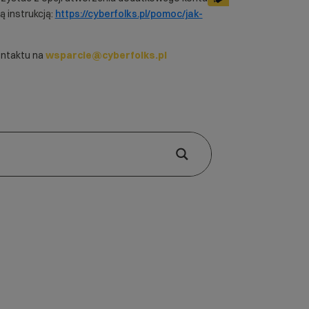
ą instrukcją:
https://cyberfolks.pl/pomoc/jak-
ontaktu na
wsparcie@cyberfolks.pl