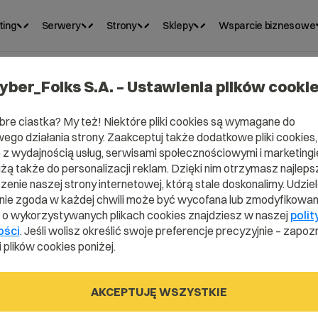
ting
Serwery
Strony
Sklepy
Wsparcie biznesowe
yber_Folks S.A. – Ustawienia plików cooki
bre ciastka? My też! Niektóre pliki cookies są wymagane do
Panelu Klienta dodatkowemu użytkownikowi?
ego działania strony. Zaakceptuj także dodatkowe pliki cookies,
z wydajnością usług, serwisami społecznościowymi i marketingie
stępu do Panelu
użą także do personalizacji reklam. Dzięki nim otrzymasz najleps
enie naszej strony internetowej, którą stale doskonalimy. Udzie
kowemu
ie zgoda w każdej chwili może być wycofana lub zmodyfikowan
i o wykorzystywanych plikach cookies znajdziesz w naszej
polit
ości
. Jeśli wolisz określić swoje preferencje precyzyjnie – zapozn
?
 plików cookies poniżej.
AKCEPTUJĘ WSZYSTKIE