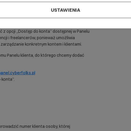
USTAWIENIA
nionego do zarządzania Twoim kontem
ć z opcji „Dostęp do konta” dostępnej w Panelu
encji i freelancerów, ponieważ umożliwia
 zarządzanie konkretnym kontem i klientami.
u Panelu klienta, do którego chcemy dodać
nel.cyberfolks.pl
 konta”.
prowadzić numer klienta osoby, której