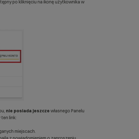
tępny po kliknięciu na ikonę użytkownika w
pu,
nie posiada jeszcze
własnego Panelu
ten link:
ganych miejscach.
ila z powiadomieniem o zaproszeniu.