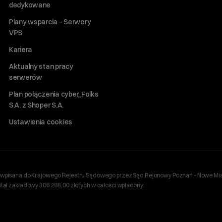
dedykowane
Plany wsparcia – Serwery
VPS
Kariera
Aktualny stan pracy
serwerów
Plan połączenia cyber_Folks
S.A. z Shoper S.A.
Ustawienia cookies
ań, wpisana do Krajowego Rejestru Sądowego przez Sąd Rejonowy Poznań - Nowe Mia
ł zakładowy 306.288,00 złotych w całości wpłacony.