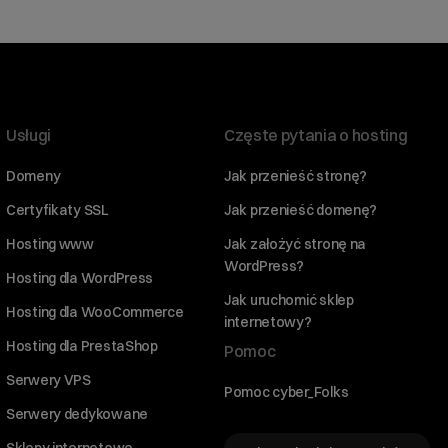
Usługi
Częste pytania o hosting
Domeny
Jak przenieść stronę?
Certyfikaty SSL
Jak przenieść domenę?
Hosting www
Jak założyć stronę na
WordPress?
Hosting dla WordPress
Jak uruchomić sklep
Hosting dla WooCommerce
internetowy?
Hosting dla PrestaShop
Pomoc
Serwery VPS
Pomoc cyber_Folks
Serwery dedykowane
Sklepy internetowe