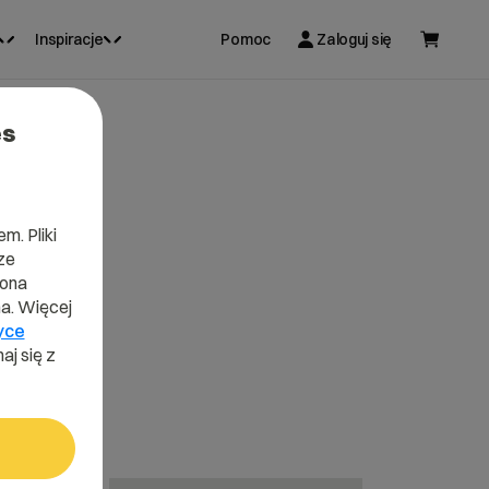
Inspiracje
Pomoc
Zaloguj się
es
m. Pliki
ze
lona
a. Więcej
yce
aj się z