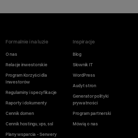
Formalnie i na luzie
Inspiracje
O nas
Blog
Relacje inwestorskie
Słownik IT
Program Korzyści dla
WordPress
Inwestorów
Audyt stron
Regulaminy i specyfikacje
Generator polityki
Raporty i dokumenty
prywatności
Cennik domen
Program partnerski
Cennik hostingu, vps, ssl
Mówią o nas
Plany wsparcia – Serwery