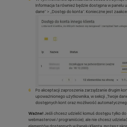
Informacja ta również będzie dostępna w panelu 
dane” > „Dostęp do konta”. Konieczne jest zaakc
Po akceptacji zaproszenia zarządzanie drugim kon
upoważnionego użytkownika, w sekcji „Twoje dane”
dostępnych kont oraz możliwość automatycznego 
Ważne!
Jeśli chcesz udzielić komuś dostępu tylko d
webmasterowi / programiście), ale nie chcesz udzielać
elementów dostępnych w Panelu Klienta, możesz sko