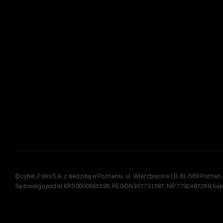
©cyber_Folks S.A. z siedzibą w Poznaniu, ul. Wierzbięcice 1B, 61-569 Pozn
Sądowego pod nr KRS 0000685595, REGON 367731587, NIP 7792467259, kapita