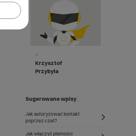
>
Krzysztof
Przybyła
Sugerowane wpisy
Jak autoryzować kontakt
poprzez czat?
Jak włączyć płatności