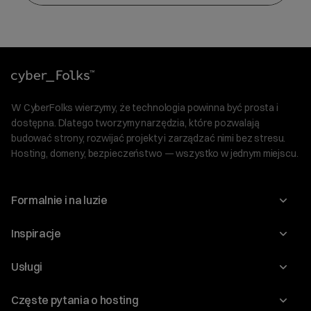
W CyberFolks wierzymy, że technologia powinna być prosta i
dostępna. Dlatego tworzymy narzędzia, które pozwalają
budować strony, rozwijać projekty i zarządzać nimi bez stresu.
Hosting, domeny, bezpieczeństwo — wszystko w jednym miejscu.
Formalnie i na luzie
O nas
Inspiracje
Relacje inwestorskie
Blog
Usługi
Program Korzyści dla Inwestorów
Słownik IT
Domeny
Regulaminy i specyfikacje
Częste pytania o hosting
WordPress