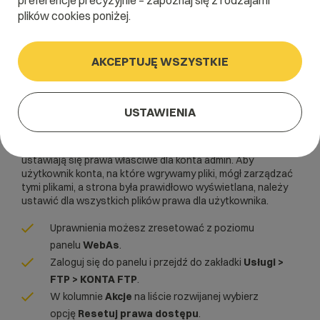
preferencje precyzyjnie – zapoznaj się z rodzajami
plików cookies poniżej.
Artykuł dla panelu:
AKCEPTUJĘ WSZYSTKIE
WebAs
USTAWIENIA
FTP
Jeśli wgrywamy strony na wybrane konto
przez
powłokę z poziomu użytkownika admin, to automatycznie
ustawiają się prawa właściwe dla konta admin. Aby
użytkownik konta, na które wgrywamy pliki, mógł zarządzać
tymi plikami, a strona była prawidłowo wyświetlana, należy
ustawić dla wszystkich plików prawa dla użytkownika.
Uprawnienia możesz zresetować z poziomu
panelu
WebAs
.
Zaloguj się do panelu i przejdź do zakładki
Usługi >
FTP > KONTA FTP
.
W kolumnie
Akcje
na liście rozwijanej wybierz
opcję
Resetuj prawa dostępu
.