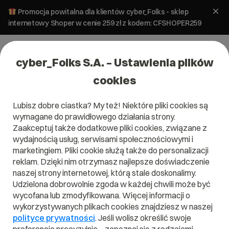
Promocja powitalna dla klientów cyber_Folks - sklep
internetowy Shoper w cenie 259 zł z kodem: CFSHOPER259
cyber_Folks S.A. – Ustawienia plików
cookies
Lubisz dobre ciastka? My też! Niektóre pliki cookies są
Pomoc
»
Serwery
»
FTP
»
Jak zmienić prawa (właściciela)
wymagane do prawidłowego działania strony.
plików na koncie FTP jeśli wgrałem/am strony przez konto
admin (shell)?
Zaakceptuj także dodatkowe pliki cookies, związane z
wydajnością usług, serwisami społecznościowymi i
Jak zmienić prawa (właściciela)
marketingiem. Pliki cookie służą także do personalizacji
plików na koncie FTP jeśli
reklam. Dzięki nim otrzymasz najlepsze doświadczenie
wgrałem/am strony przez konto
naszej strony internetowej, którą stale doskonalimy.
Udzielona dobrowolnie zgoda w każdej chwili może być
admin (shell)?
wycofana lub zmodyfikowana. Więcej informacji o
wykorzystywanych plikach cookies znajdziesz w naszej
polityce prywatności
Serwer WebAs
. Jeśli wolisz określić swoje
FTP