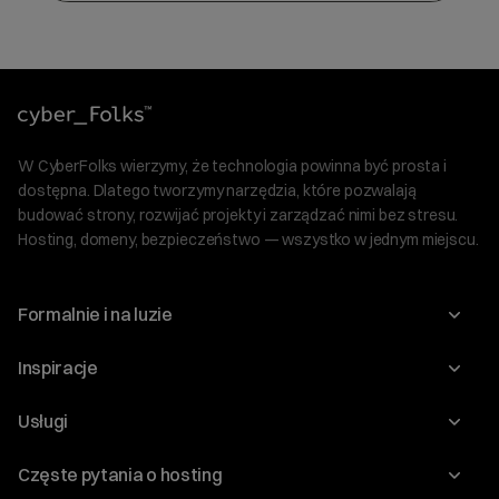
W CyberFolks wierzymy, że technologia powinna być prosta i
dostępna. Dlatego tworzymy narzędzia, które pozwalają
budować strony, rozwijać projekty i zarządzać nimi bez stresu.
Hosting, domeny, bezpieczeństwo — wszystko w jednym miejscu.
Formalnie i na luzie
O nas
Inspiracje
Relacje inwestorskie
Blog
Usługi
Program Korzyści dla Inwestorów
Słownik IT
Domeny
Regulaminy i specyfikacje
Częste pytania o hosting
WordPress