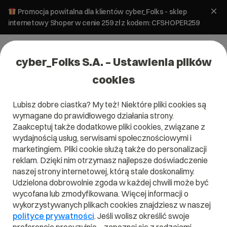
Promocja powitalna dla klientów cyber_Folks - sklep
internetowy Shoper w cenie 259 zł z kodem: CFSHOPER259
cyber_Folks S.A. – Ustawienia plików
cookies
Lubisz dobre ciastka? My też! Niektóre pliki cookies są
Pomoc
»
Poczta
»
Mozilla Thunderbird – szyfrowanie
wymagane do prawidłowego działania strony.
wiadomości „end-to-end”
Zaakceptuj także dodatkowe pliki cookies, związane z
Mozilla Thunderbird – szyfrowanie
wydajnością usług, serwisami społecznościowymi i
wiadomości „end-to-end”
marketingiem. Pliki cookie służą także do personalizacji
reklam. Dzięki nim otrzymasz najlepsze doświadczenie
naszej strony internetowej, którą stale doskonalimy.
Konfiguracja
Udzielona dobrowolnie zgoda w każdej chwili może być
Poczta
programów
wycofana lub zmodyfikowana. Więcej informacji o
pocztowych
wykorzystywanych plikach cookies znajdziesz w naszej
polityce prywatności
. Jeśli wolisz określić swoje