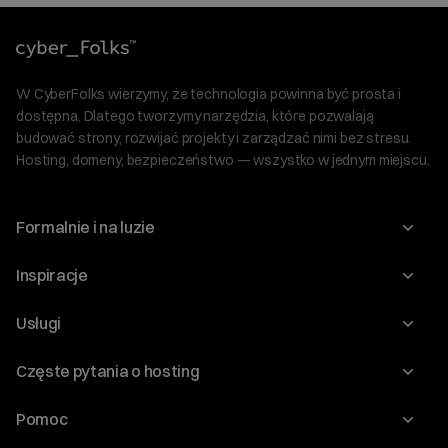
W CyberFolks wierzymy, że technologia powinna być prosta i
dostępna. Dlatego tworzymy narzędzia, które pozwalają
budować strony, rozwijać projekty i zarządzać nimi bez stresu.
Hosting, domeny, bezpieczeństwo — wszystko w jednym miejscu.
Formalnie i na luzie
O nas
Inspiracje
Relacje inwestorskie
Blog
Usługi
Program Korzyści dla Inwestorów
Słownik IT
Domeny
Regulaminy i specyfikacje
Częste pytania o hosting
WordPress
Certyfikaty SSL
Raporty i dokumenty
Jak przenieść stronę?
Audyt stron
Pomoc
Hosting www
Cennik domen
Jak przenieść domenę?