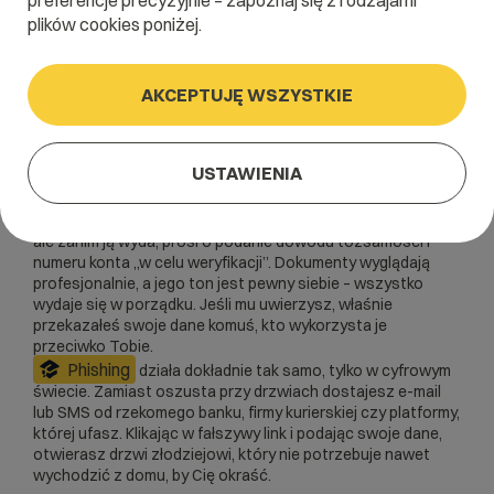
preferencje precyzyjnie – zapoznaj się z rodzajami
plików cookies poniżej.
Jest to rodzaj
cyberataku
polegający na
podszywaniu
się
pod zaufane instytucje lub firmy w celu
wyłudzenia
poufnych danych, takich jak loginy, hasła czy dane karty
AKCEPTUJĘ WSZYSTKIE
płatniczej. Możemy to porównać do popularnych metod
oszustwa w realnym świecie.
USTAWIENIA
Wyobraź sobie, że do Twoich drzwi puka oszust przebrany
za listonosza. Twierdzi, że ma dla Ciebie ważną przesyłkę,
ale zanim ją wyda, prosi o podanie dowodu tożsamości i
numeru konta „w celu weryfikacji”. Dokumenty wyglądają
profesjonalnie, a jego ton jest pewny siebie – wszystko
wydaje się w porządku. Jeśli mu uwierzysz, właśnie
przekazałeś swoje dane komuś, kto wykorzysta je
przeciwko Tobie.
Phishing
działa dokładnie tak samo, tylko w cyfrowym
świecie. Zamiast oszusta przy drzwiach dostajesz e-mail
lub SMS od rzekomego banku, firmy kurierskiej czy platformy,
której ufasz. Klikając w fałszywy link i podając swoje dane,
otwierasz drzwi złodziejowi, który nie potrzebuje nawet
wychodzić z domu, by Cię okraść.