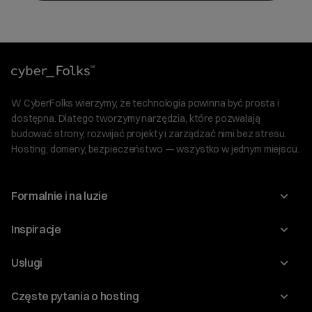
W CyberFolks wierzymy, że technologia powinna być prosta i
dostępna. Dlatego tworzymy narzędzia, które pozwalają
budować strony, rozwijać projekty i zarządzać nimi bez stresu.
Hosting, domeny, bezpieczeństwo — wszystko w jednym miejscu.
Formalnie i na luzie
O nas
Inspiracje
Relacje inwestorskie
Blog
Usługi
Program Korzyści dla Inwestorów
Słownik IT
Domeny
Regulaminy i specyfikacje
Częste pytania o hosting
WordPress