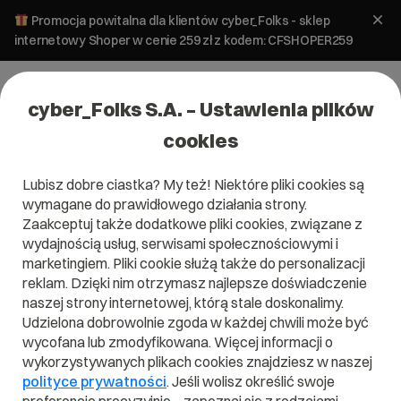
Promocja powitalna dla klientów cyber_Folks - sklep
internetowy Shoper w cenie 259 zł z kodem: CFSHOPER259
cyber_Folks S.A. – Ustawienia plików
cookies
Lubisz dobre ciastka? My też! Niektóre pliki cookies są
Pomoc
»
Poczta
»
Bezpieczeństwo poczty
»
Phishing – jak
wymagane do prawidłowego działania strony.
nie dać się oszukać?
Zaakceptuj także dodatkowe pliki cookies, związane z
Phishing – jak nie dać się oszukać?
wydajnością usług, serwisami społecznościowymi i
marketingiem. Pliki cookie służą także do personalizacji
reklam. Dzięki nim otrzymasz najlepsze doświadczenie
Bezpieczeństwo
naszej strony internetowej, którą stale doskonalimy.
poczty
Udzielona dobrowolnie zgoda w każdej chwili może być
wycofana lub zmodyfikowana. Więcej informacji o
wykorzystywanych plikach cookies znajdziesz w naszej
polityce prywatności
Czym jest phishing?
. Jeśli wolisz określić swoje