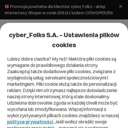
Promocja powitalna dla klientów cyber_Folks - sklep
internetowy Shoper w cenie 259 zł z kodem: CFSHOPER259
cyber_Folks S.A. – Ustawienia plików
cookies
Lubisz dobre ciastka? My też! Niektóre pliki cookies są
Pomoc
»
Poczta
»
Co oznacza listowanie mojego adresu IP
wymagane do prawidłowego działania strony.
na RBL?
Zaakceptuj także dodatkowe pliki cookies, związane z
Co oznacza listowanie mojego
wydajnością usług, serwisami społecznościowymi i
adresu IP na RBL?
marketingiem. Pliki cookie służą także do personalizacji
reklam. Dzięki nim otrzymasz najlepsze doświadczenie
naszej strony internetowej, którą stale doskonalimy.
Bezpieczeństwo
Udzielona dobrowolnie zgoda w każdej chwili może być
Poczta
poczty
wycofana lub zmodyfikowana. Więcej informacji o
wykorzystywanych plikach cookies znajdziesz w naszej
polityce prywatności
. Jeśli wolisz określić swoje
Najczęstsze błędy