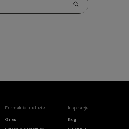
Formalnie i na luzie
Inspiracje
O nas
Blog