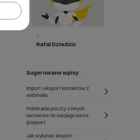
>
Rafał Dziedzic
Sugerowane wpisy
Import i eksport kontaktów z
webmaila
Pobieranie poczty z innych
serwerów do swojego konta
(popper)
Jak wykonać eksport