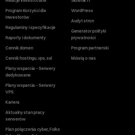
Relacje inwestorskie
Słownik IT
Program Korzyści dla
WordPress
Inwestorów
Audyt stron
Regulaminy i specyfikacje
Generator polityki
Raporty i dokumenty
prywatności
Cennik domen
Program partnerski
Cennik hostingu, vps, ssl
Mówią o nas
Plany wsparcia – Serwery
dedykowane
Plany wsparcia – Serwery
VPS
Kariera
Aktualny stan pracy
serwerów
Plan połączenia cyber_Folks