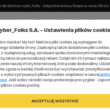
 dla klientów cyber_Folks - sklep internetowy Shoper w cenie 259 z
ting
Serwery
Strony
Sklepy
Wsparcie biznesowe
yber_Folks S.A. – Ustawienia plików cooki
bre ciastka? My też! Niektóre pliki cookies są wymagane do
ego działania strony. Zaakceptuj także dodatkowe pliki cookies,
z wydajnością usług, serwisami społecznościowymi i marketingie
katalogami Webmail
użą także do personalizacji reklam. Dzięki nim otrzymasz najleps
enie naszej strony internetowej, którą stale doskonalimy. Udzie
atalogami Webmail
ie zgoda w każdej chwili może być wycofana lub zmodyfikowan
i o wykorzystywanych plikach cookies znajdziesz w naszej
polit
ości
. Jeśli wolisz określić swoje preferencje precyzyjnie – zapozn
 plików cookies poniżej.
AKCEPTUJĘ WSZYSTKIE