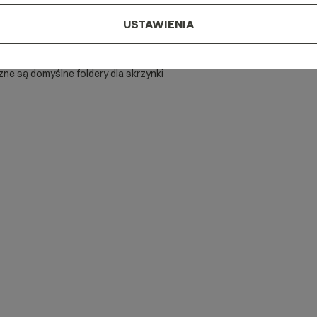
USTAWIENIA
ne są domyślne foldery dla skrzynki