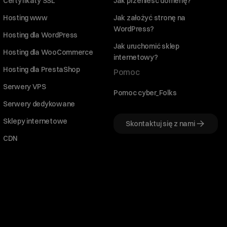
Certyfikaty SSL
Jak przenieść domenę?
Hosting www
Jak założyć stronę na
WordPress?
Hosting dla WordPress
Jak uruchomić sklep
Hosting dla WooCommerce
internetowy?
Hosting dla PrestaShop
Pomoc
Serwery VPS
Pomoc cyber_Folks
Serwery dedykowane
Sklepy internetowe
Skontaktuj się z nami
CDN