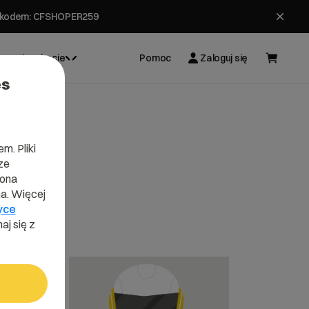
ł z kodem: CFSHOPER259
Inspiracje
Pomoc
Zaloguj się
es
m. Pliki
ze
lona
a. Więcej
yce
aj się z