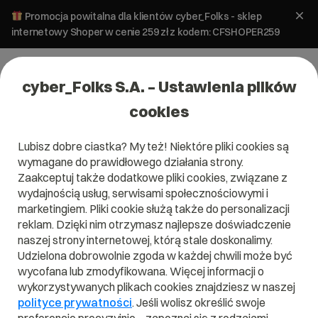
Promocja powitalna dla klientów cyber_Folks - sklep
internetowy Shoper w cenie 259 zł z kodem: CFSHOPER259
cyber_Folks S.A. – Ustawienia plików
cookies
Lubisz dobre ciastka? My też! Niektóre pliki cookies są
Pomoc
»
Poczta
»
Nie mogę wysłać maila z zagranicy (lista
wymagane do prawidłowego działania strony.
lokalizacji z blokadą SMTP) server_Panel
Zaakceptuj także dodatkowe pliki cookies, związane z
Nie mogę wysłać maila z zagranicy
wydajnością usług, serwisami społecznościowymi i
(lista lokalizacji z blokadą SMTP)
marketingiem. Pliki cookie służą także do personalizacji
reklam. Dzięki nim otrzymasz najlepsze doświadczenie
server_Panel
naszej strony internetowej, którą stale doskonalimy.
Udzielona dobrowolnie zgoda w każdej chwili może być
Zarządzanie kontami
wycofana lub zmodyfikowana. Więcej informacji o
Poczta
pocztowymi
wykorzystywanych plikach cookies znajdziesz w naszej
polityce prywatności
. Jeśli wolisz określić swoje