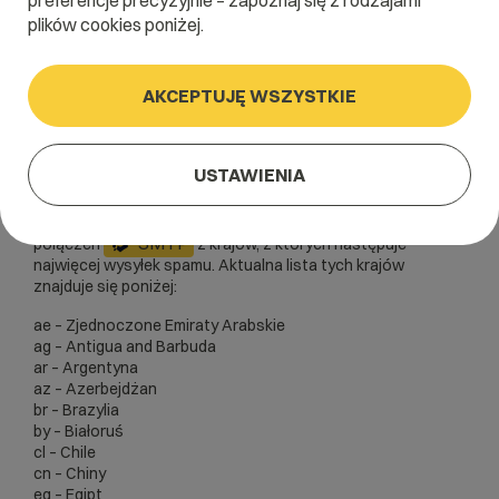
preferencje precyzyjnie – zapoznaj się z rodzajami
plików cookies poniżej.
Artykuł dla panelu:
server_Panel
AKCEPTUJĘ WSZYSTKIE
USTAWIENIA
W związku z bardzo częstymi sytuacjami wykradania przez
wirusy haseł do kont e-mail z programów pocztowych na
stanowiskach użytkowników wprowadziliśmy blokadę
SMTP
połączeń
z krajów, z których następuje
najwięcej wysyłek spamu. Aktualna lista tych krajów
znajduje się poniżej:
ae – Zjednoczone Emiraty Arabskie
ag – Antigua and Barbuda
ar – Argentyna
az – Azerbejdżan
br – Brazylia
by – Białoruś
cl – Chile
cn – Chiny
eg – Egipt