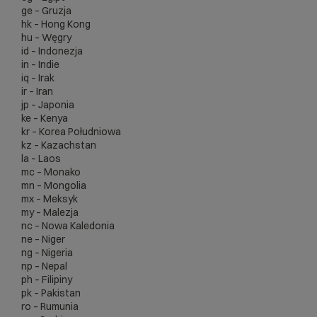
ge – Gruzja
hk – Hong Kong
hu – Węgry
id – Indonezja
in – Indie
iq – Irak
ir – Iran
jp – Japonia
ke – Kenya
kr – Korea Południowa
kz – Kazachstan
la – Laos
mc – Monako
mn – Mongolia
mx – Meksyk
my – Malezja
nc – Nowa Kaledonia
ne – Niger
ng – Nigeria
np – Nepal
ph – Filipiny
pk – Pakistan
ro – Rumunia