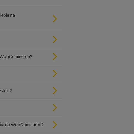
lepie na
 na WooCommerce?
szyka”?
lepie na WooCommerce?