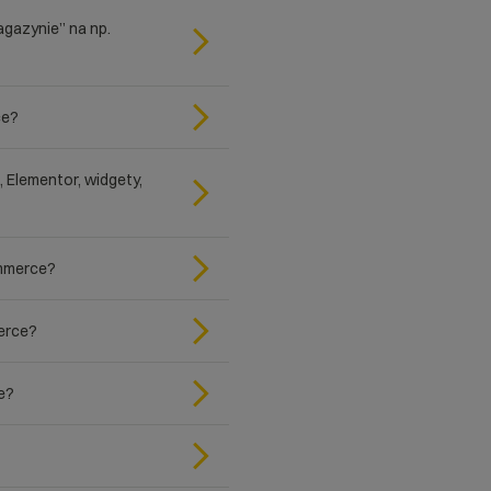
gazynie” na np.
ce?
Elementor, widgety,
mmerce?
erce?
e?