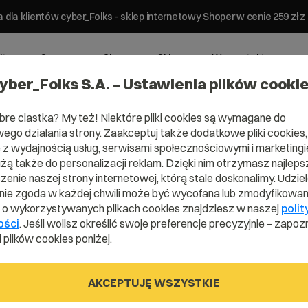
 dla klientów cyber_Folks - sklep internetowy Shoper w cenie 259 z
ting
Serwery
Strony
Sklepy
Wsparcie biznesowe
yber_Folks S.A. – Ustawienia plików cooki
bre ciastka? My też! Niektóre pliki cookies są wymagane do
ego działania strony. Zaakceptuj także dodatkowe pliki cookies,
z wydajnością usług, serwisami społecznościowymi i marketingie
a:
WooCommerce
użą także do personalizacji reklam. Dzięki nim otrzymasz najleps
enie naszej strony internetowej, którą stale doskonalimy. Udzie
ie zgoda w każdej chwili może być wycofana lub zmodyfikowan
ne w samodzielnej obsłudze
i o wykorzystywanych plikach cookies znajdziesz w naszej
polit
wą konfiguracją? Nie wiesz, jak
ości
. Jeśli wolisz określić swoje preferencje precyzyjnie – zapozn
oradniki przygotowane przez
 plików cookies poniżej.
ne na najczęściej zadawane
iłości związane z prowadzeniem
AKCEPTUJĘ WSZYSTKIE