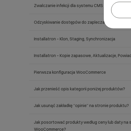
Zwalczanie infekcji dla systemu CMS WordPress
Odzyskiwanie dostępów do zaplecza WordPress
Installatron – Klon, Staging, Synchronizacja
Installatron – Kopie zapasowe, Aktualizacje, Powia
Pierwsza konfiguracja WooCommerce
Jak przenieść opis kategorii poniżej produktów?
Jak usunąć zakładkę “opinie” na stronie produktu?
Jak posortować produkty według ceny lub daty na s
WooCommerce?