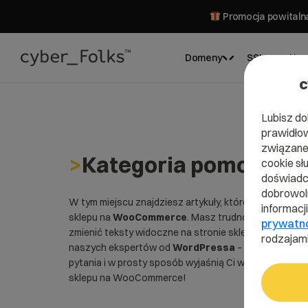
Promocja powitalna
Domeny
SSL
Hos
c
Lubisz do
prawidłow
związane 
>
Kategoria pomocy dl
cookie sł
doświadcz
dobrowoln
W tym miejscu znajdziesz artykuły, które będą pomoc
informacj
sklepu na
WooCommerce
. Masz trudności z prawidło
prywatn
zmienić teksty widoczne na stronie sklepu? Czytaj p
rodzajami
naszych ekspertów od
WordPressa
– odpowiedzą o
pytania i w prosty sposób wyjaśnią Ci wszystkie zaw
sklepu na WooCommerce!