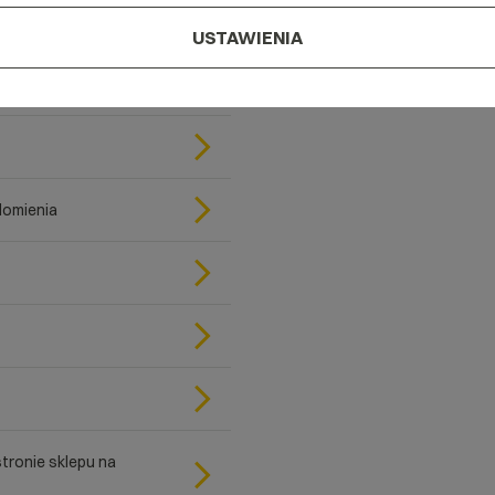
USTAWIENIA
domienia
tronie sklepu na