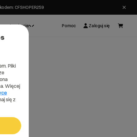
ł z kodem: CFSHOPER259
Inspiracje
Pomoc
Zaloguj się
es
m. Pliki
ze
lona
a. Więcej
yce
aj się z