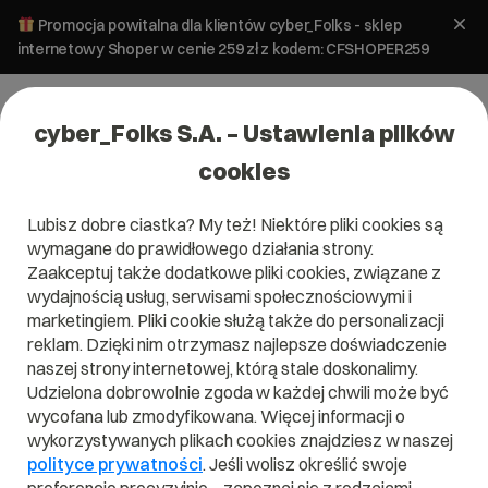
Promocja powitalna dla klientów cyber_Folks - sklep
internetowy Shoper w cenie 259 zł z kodem: CFSHOPER259
cyber_Folks S.A. – Ustawienia plików
cookies
Lubisz dobre ciastka? My też! Niektóre pliki cookies są
Pomoc
»
Domeny i SSL
»
Certyfikaty SSL
»
Proces
wymagane do prawidłowego działania strony.
walidacji organizacji przez DigiCert
Zaakceptuj także dodatkowe pliki cookies, związane z
Proces walidacji organizacji
wydajnością usług, serwisami społecznościowymi i
przez DigiCert
marketingiem. Pliki cookie służą także do personalizacji
reklam. Dzięki nim otrzymasz najlepsze doświadczenie
naszej strony internetowej, którą stale doskonalimy.
Certyfikaty SSL
Udzielona dobrowolnie zgoda w każdej chwili może być
wycofana lub zmodyfikowana. Więcej informacji o
wykorzystywanych plikach cookies znajdziesz w naszej
polityce prywatności
. Jeśli wolisz określić swoje
Przed wydaniem certyfikatu przez DigiCert (wystawca
certyfikatów DigiCert, GeoTrust, Thawte, RapidSSL), jego