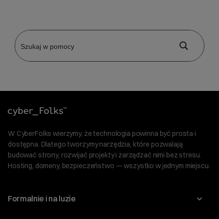
W CyberFolks wierzymy, że technologia powinna być prosta i
dostępna. Dlatego tworzymy narzędzia, które pozwalają
budować strony, rozwijać projekty i zarządzać nimi bez stresu.
Hosting, domeny, bezpieczeństwo — wszystko w jednym miejscu.
Formalnie i na luzie
O nas