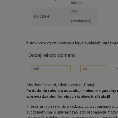
Prawidłowo wypełnione pola będą wyglądały następuj
Aby dodać rekord, kliknij przycisk „Dodaj”.
Po dodaniu rekordu odczekaj minimum 4 godziny
wprowadzaniem kolejnych kroków instrukcji!
5.
Jeśli na liście rekordów widzisz już wspomniany wc
subdomeny mail (i upłynął czas jego propagacji), moż
W tym celu najpierw dodaj nowy rekord MX – uzupełnij d