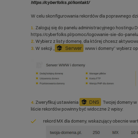
https://cyberfolks.pl/kontakt/
W celu skonfigurowania rekordów dla poprawnego dzi
1.
Zaloguj się do panelu administracyjnego hostingu D
https://cyberfolks.pl/pomoc/logowanie-sie-do-panel
2.
Wybierz z listy domenę, dla której chcesz aktywo
Serwer
3.
W sekcji „
www i domeny” wybierz opc
DNS
4.
Zweryfikuj ustawienia
Twojej domeny w 
liście rekordów powinny być widoczne 2 wpisy:
rekord MX dla domeny, wskazujący obecnie war