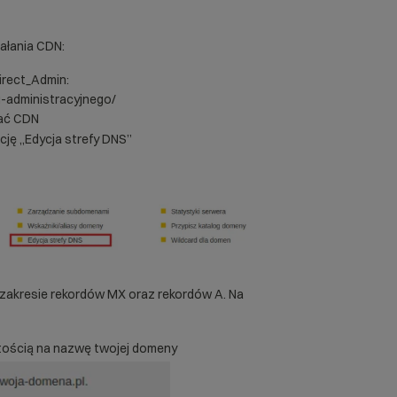
ałania CDN:
irect_Admin:
u-administracyjnego/
wać CDN
ję „Edycja strefy DNS”
zakresie rekordów MX oraz rekordów A. Na
tością na nazwę twojej domeny