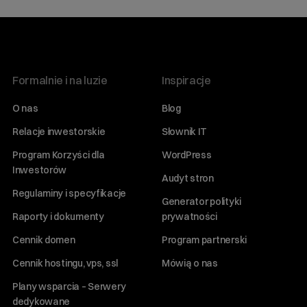
Formalnie i na luzie
Inspiracje
O nas
Blog
Relacje inwestorskie
Słownik IT
Program Korzyści dla
WordPress
Inwestorów
Audyt stron
Regulaminy i specyfikacje
Generator polityki
Raporty i dokumenty
prywatności
Cennik domen
Program partnerski
Cennik hostingu, vps, ssl
Mówią o nas
Plany wsparcia – Serwery
dedykowane