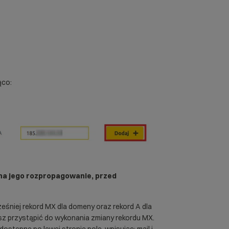
ąco:
 na jego rozpropagowanie, przed
ześniej rekord MX dla domeny oraz rekord A dla
esz przystąpić do wykonania zmiany rekordu MX.
ostępne po lewej stronie pole, wpisując: mail i