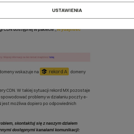
USTAWIENIA
gi CDN
dostępnej w pakiecie „
Wydajność
”
rekord A
domeny wskazuje na
domeny
ery CDN. W takiej sytuacji rekord MX pozostaje
 spowodować problemy w działaniu poczty e-
N jest możliwa dopiero po odpowiednich
roblem, skontaktuj się z naszym działem
nnymi dostępnymi kanałami komunikacji: