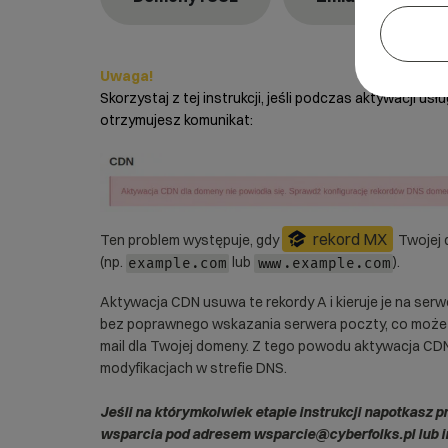
Uwaga!
Skorzystaj z tej instrukcji, jeśli podczas aktywacji
usłu
otrzymujesz komunikat:
rekord MX
Ten problem występuje, gdy
Twojej 
(np.
lub
).
example.com
www.example.com
Aktywacja CDN usuwa te rekordy A i kieruje je na serw
bez poprawnego wskazania serwera poczty, co może
mail dla Twojej domeny. Z tego powodu aktywacja CD
modyfikacjach w strefie DNS.
Jeśli na którymkolwiek etapie instrukcji napotkasz p
wsparcia pod adresem wsparcie@cyberfolks.pl lub i