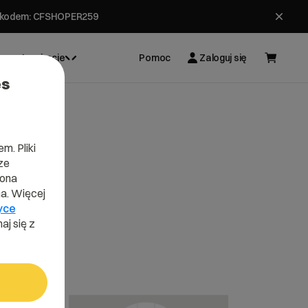
ł z kodem: CFSHOPER259
Inspiracje
Pomoc
Zaloguj się
es
m. Pliki
ze
lona
a. Więcej
yce
aj się z