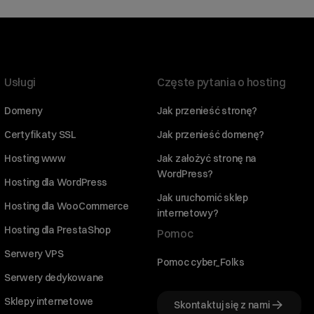
Usługi
Częste pytania o hosting
Domeny
Jak przenieść stronę?
Certyfikaty SSL
Jak przenieść domenę?
Hosting www
Jak założyć stronę na
WordPress?
Hosting dla WordPress
Jak uruchomić sklep
Hosting dla WooCommerce
internetowy?
Hosting dla PrestaShop
Pomoc
Serwery VPS
Pomoc cyber_Folks
Serwery dedykowane
Sklepy internetowe
Skontaktuj się z nami