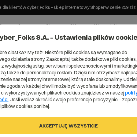
 dla klientów cyber_Folks - sklep internetowy Shoper w cenie 259 z
ting
Serwery
Strony
Sklepy
Wsparcie biznesowe
yber_Folks S.A. – Ustawienia plików cooki
bre ciastka? My też! Niektóre pliki cookies są wymagane do
ego działania strony. Zaakceptuj także dodatkowe pliki cookies,
z wydajnością usług, serwisami społecznościowymi i marketingie
 – modyfikacja rekordów domeny
użą także do personalizacji reklam. Dzięki nim otrzymasz najleps
enie naszej strony internetowej, którą stale doskonalimy. Udzie
ktywacji CDN –
ie zgoda w każdej chwili może być wycofana lub zmodyfikowan
i o wykorzystywanych plikach cookies znajdziesz w naszej
polit
ekordów domeny
ości
. Jeśli wolisz określić swoje preferencje precyzyjnie – zapozn
 plików cookies poniżej.
AKCEPTUJĘ WSZYSTKIE
i domeny