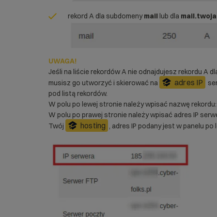
rekord A dla subdomeny
mail
lub dla
mail.twoj
UWAGA!
Jeśli na liście rekordów A nie odnajdujesz rekordu A d
adres IP
musisz go utworzyć i skierować na
ser
pod listą rekordów.
W polu po lewej stronie należy wpisać nazwę rekordu:
W polu po prawej stronie należy wpisać adres IP ser
hosting
Twój
, adres IP podany jest w panelu po 