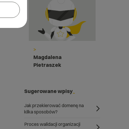
>
Magdalena
Pietraszek
Sugerowane wpisy
Jak przekierować domenę na
kilka sposobów?
Proces walidacji organizacji