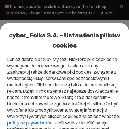
Promocja powitalna dla klientów cyber_Folks - sklep
internetowy Shoper w cenie 259 zł z kodem: CFSHOPER259
cyber_Folks S.A. – Ustawienia plików
cookies
Lubisz dobre ciastka? My też! Niektóre pliki cookies są
Pomoc
»
Poczta
»
Jak skonfigurować Mail dla iPhone/iOS?
wymagane do prawidłowego działania strony.
Jak skonfigurować Mail dla
Zaakceptuj także dodatkowe pliki cookies, związane z
iPhone/iOS?
wydajnością usług, serwisami społecznościowymi i
marketingiem. Pliki cookie służą także do personalizacji
reklam. Dzięki nim otrzymasz najlepsze doświadczenie
Konfiguracja
naszej strony internetowej, którą stale doskonalimy.
Poczta
programów
Udzielona dobrowolnie zgoda w każdej chwili może być
pocztowych
wycofana lub zmodyfikowana. Więcej informacji o
wykorzystywanych plikach cookies znajdziesz w naszej
polityce prywatności
. Jeśli wolisz określić swoje