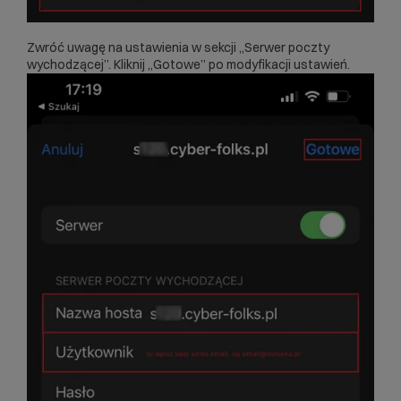
Zwróć uwagę na ustawienia w sekcji „Serwer poczty
wychodzącej”. Kliknij „Gotowe” po modyfikacji ustawień.