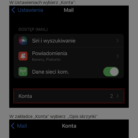
W Ustawieniach wybierz „Konta”:
W zakładce „Konta” wybierz „Opis skrzynki”