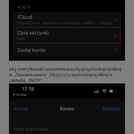
Aby zweryfikować ustawienia poczty przychodzącej kliknij
w „Zaawansowane”. Dla poczty wychodzącej kliknij w
zakładkę „SMTP”: