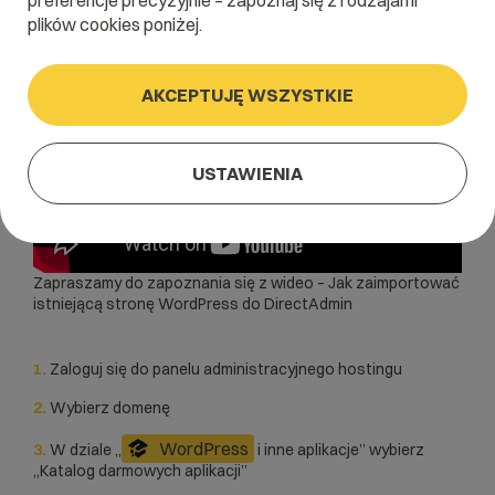
preferencje precyzyjnie – zapoznaj się z rodzajami
plików cookies poniżej.
AKCEPTUJĘ WSZYSTKIE
USTAWIENIA
Zapraszamy do zapoznania się z wideo –
Jak zaimportować
istniejącą stronę WordPress do DirectAdmin
1.
Zaloguj się do panelu administracyjnego hostingu
2.
Wybierz domenę
WordPress
3.
W dziale „
i inne aplikacje” wybierz
„Katalog darmowych aplikacji”