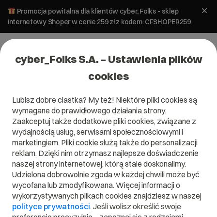
Promocja powitalna dla klientów cyber_Folks - sklep
internetowy Shoper w cenie 259 zł z kodem: CFSHOPER259
cyber_Folks S.A. – Ustawienia plików
cookies
Lubisz dobre ciastka? My też! Niektóre pliki cookies są
Pomoc
»
Aplikacje stron
»
Jak wykonać import instalacji
wymagane do prawidłowego działania strony.
WordPress do Installatrona?
Zaakceptuj także dodatkowe pliki cookies, związane z
Jak wykonać import instalacji
wydajnością usług, serwisami społecznościowymi i
WordPress do Installatrona?
marketingiem. Pliki cookie służą także do personalizacji
reklam. Dzięki nim otrzymasz najlepsze doświadczenie
naszej strony internetowej, którą stale doskonalimy.
Aplikacje stron
WordPress
Udzielona dobrowolnie zgoda w każdej chwili może być
wycofana lub zmodyfikowana. Więcej informacji o
wykorzystywanych plikach cookies znajdziesz w naszej
Instalator aplikacji
polityce prywatności
. Jeśli wolisz określić swoje