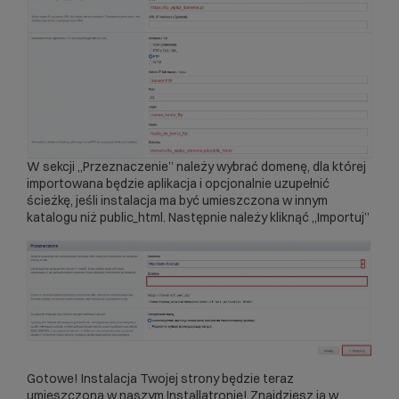
W sekcji „Przeznaczenie” należy wybrać domenę, dla której
importowana będzie aplikacja i opcjonalnie uzupełnić
ścieżkę, jeśli instalacja ma być umieszczona w innym
katalogu niż public_html. Następnie należy kliknąć „Importuj”
Gotowe! Instalacja Twojej strony będzie teraz
umieszczona w naszym Installatronie! Znajdziesz ją w