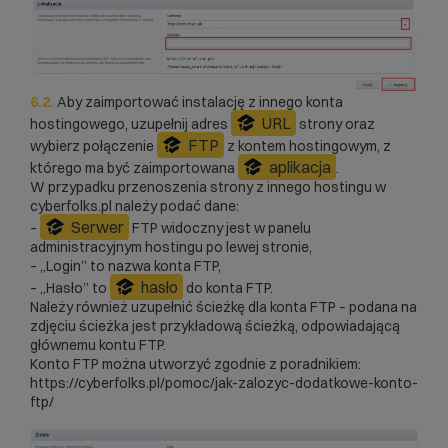
6.2.
Aby zaimportować instalację z innego konta
URL
hostingowego, uzupełnij adres
strony oraz
FTP
wybierz połączenie
z kontem hostingowym, z
aplikacja
którego ma być zaimportowana
.
W przypadku przenoszenia strony z innego hostingu w
cyberfolks.pl należy podać dane:
Serwer
–
FTP widoczny jest w panelu
administracyjnym hostingu po lewej stronie,
– „Login” to nazwa konta FTP,
hasło
– „Hasło” to
do konta FTP.
Należy również uzupełnić ścieżkę dla konta FTP – podana na
zdjęciu ścieżka jest przykładową ścieżką, odpowiadającą
głównemu kontu FTP.
Konto FTP można utworzyć zgodnie z poradnikiem:
https://cyberfolks.pl/pomoc/jak-zalozyc-dodatkowe-konto-
ftp/