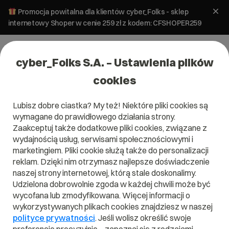
Promocja powitalna dla klientów cyber_Folks - sklep
internetowy Shoper w cenie 259 zł z kodem: CFSHOPER259
cyber_Folks S.A. – Ustawienia plików
cookies
Lubisz dobre ciastka? My też! Niektóre pliki cookies są
Pomoc
»
Serwery
»
Jak przywrócić kopię bazy danych
wymagane do prawidłowego działania strony.
MySQL?
Zaakceptuj także dodatkowe pliki cookies, związane z
Jak przywrócić kopię bazy danych
wydajnością usług, serwisami społecznościowymi i
MySQL?
marketingiem. Pliki cookie służą także do personalizacji
reklam. Dzięki nim otrzymasz najlepsze doświadczenie
naszej strony internetowej, którą stale doskonalimy.
Serwery
Bazy danych
Udzielona dobrowolnie zgoda w każdej chwili może być
wycofana lub zmodyfikowana. Więcej informacji o
wykorzystywanych plikach cookies znajdziesz w naszej
Kopie zapasowe
polityce prywatności
. Jeśli wolisz określić swoje