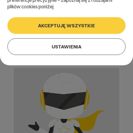
preferencje precyzyjnie – zapoznaj się z rodzajami
plików cookies poniżej.
Domeny z polskimi znakami diaktrycznymi (oraz inne IDN)
(np. gżegżółka.pl) do Panelu Administratora można dodawać
tylko i wyłącznie w postaci ASCII, np.
AKCEPTUJĘ WSZYSTKIE
Chcemy dodać domenę gżegżółka.pl, więc w Panelu
Administratora stworzymy domenę o nazwie xn--gegka-
2ta76cmoc.pl
USTAWIENIA
Tłumacz jest dostępny na stronach NASK pod tym linkiem:
https://dns.pl/IDN#tlumacz