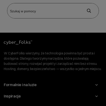
W CyberFolks wierzymy, że technologia powinna być prosta i
dostępna. Dlatego tworzymy narzędzia, które pozwalają
budować strony, rozwijać projekty i zarządzać nimi bez stresu.
Hosting, domeny, bezpieczeństwo — wszystko w jednym miejscu.
Formalnie i na luzie
O nas
Inspiracje
Relacje inwestorskie
Blog