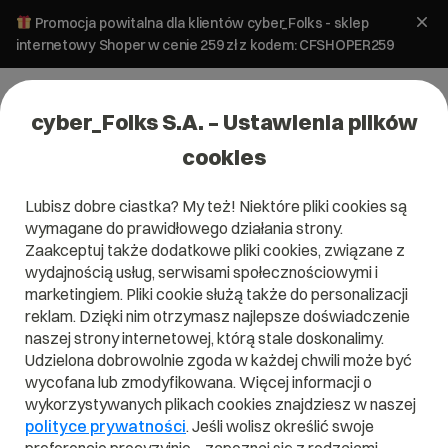
Promocja powitalna dla klientów cyber_Folks - sklep
internetowy Shoper w cenie 259 zł z kodem: CFSHOPER259
cyber_Folks S.A. – Ustawienia plików
cookies
Lubisz dobre ciastka? My też! Niektóre pliki cookies są
Pomoc
»
Domeny i SSL
»
Jak dodać domenę z polskimi
wymagane do prawidłowego działania strony.
znakami (IDN)?
Zaakceptuj także dodatkowe pliki cookies, związane z
Jak dodać domenę z polskimi
wydajnością usług, serwisami społecznościowymi i
znakami (IDN)?
marketingiem. Pliki cookie służą także do personalizacji
reklam. Dzięki nim otrzymasz najlepsze doświadczenie
naszej strony internetowej, którą stale doskonalimy.
Domeny i SSL
Zarządzanie domeną
Udzielona dobrowolnie zgoda w każdej chwili może być
wycofana lub zmodyfikowana. Więcej informacji o
wykorzystywanych plikach cookies znajdziesz w naszej
Serwery
Panel administracyjny
polityce prywatności
. Jeśli wolisz określić swoje