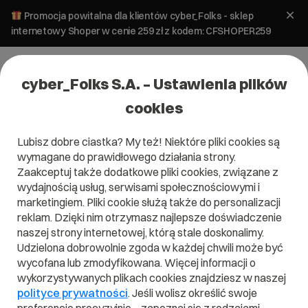
Promocja powitalna dla klientów cyber_Folks - sklep
internetowy Shoper w cenie 259 zł z kodem: CFSHOPER259
cyber_Folks S.A. – Ustawienia plików
cookies
Lubisz dobre ciastka? My też! Niektóre pliki cookies są
Pomoc
»
Serwery
»
Panel administracyjny
»
Jak jest liczone
wymagane do prawidłowego działania strony.
miejsce na dysku?
Zaakceptuj także dodatkowe pliki cookies, związane z
Jak jest liczone miejsce na dysku?
wydajnością usług, serwisami społecznościowymi i
marketingiem. Pliki cookie służą także do personalizacji
reklam. Dzięki nim otrzymasz najlepsze doświadczenie
Serwery
Panel administracyjny
naszej strony internetowej, którą stale doskonalimy.
Udzielona dobrowolnie zgoda w każdej chwili może być
wycofana lub zmodyfikowana. Więcej informacji o
Pojemność serwera podzielona jest dynamicznie na pliki
wykorzystywanych plikach cookies znajdziesz w naszej
MySQL
stron, na pocztę i na bazy
. Suma daje
polityce prywatności
. Jeśli wolisz określić swoje
całkowitą pojemność konta.