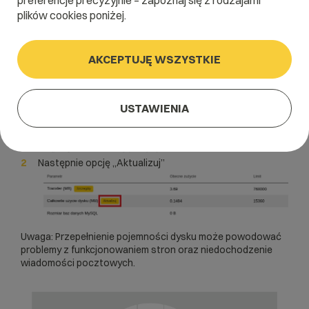
preferencje precyzyjnie – zapoznaj się z rodzajami
plików cookies poniżej.
Tak więc nie ma osobnego limitu na pojemność bazy.
Pojemność odświeża się co 24 godziny. Można odświeżyć
pojemność indywidualnie z poziomu panelu
AKCEPTUJĘ WSZYSTKIE
administracyjnego.
Należy zalogować się do Panelu i wybrać „Statystyki
serwera” w dziale Serwer
USTAWIENIA
Następnie opcję „Aktualizuj”
Uwaga: Przepełnienie pojemności dysku może powodować
problemy z funkcjonowaniem stron oraz niedochodzenie
wiadomości pocztowych.