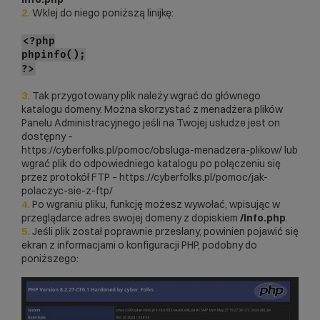
2.
Wklej do niego poniższą linijkę:
<?php
phpinfo();
?>
3.
Tak przygotowany plik należy wgrać do głównego
katalogu domeny. Można skorzystać z menadżera plików
Panelu Administracyjnego jeśli na Twojej usłudze jest on
dostępny –
https://cyberfolks.pl/pomoc/obsluga-menadzera-plikow/
lub
wgrać plik do odpowiedniego katalogu po połączeniu się
przez protokół FTP –
https://cyberfolks.pl/pomoc/jak-
polaczyc-sie-z-ftp/
4.
Po wgraniu pliku, funkcję możesz wywołać, wpisując w
przeglądarce adres swojej domeny z dopiskiem
/info.php
.
5.
Jeśli plik został poprawnie przesłany, powinien pojawić się
ekran z informacjami o konfiguracji PHP, podobny do
poniższego: