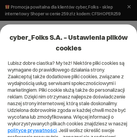
Promocja powitalna dla klientów cyber_Folks - sklep
internetowy Shoper w cenie 259 zł z kodem: CFSHOPER259
cyber_Folks S.A. – Ustawienia plików
cookies
Lubisz dobre ciastka? My też! Niektóre pliki cookies są
Pomoc
»
Serwery
»
Panel administracyjny
»
Jak sprawdzić
wymagane do prawidłowego działania strony.
konfigurację PHP na serwerze?
Zaakceptuj także dodatkowe pliki cookies, związane z
Jak sprawdzić konfigurację PHP na
wydajnością usług, serwisami społecznościowymi i
serwerze?
marketingiem. Pliki cookie służą także do personalizacji
reklam. Dzięki nim otrzymasz najlepsze doświadczenie
naszej strony internetowej, którą stale doskonalimy.
Serwery
Panel administracyjny
Udzielona dobrowolnie zgoda w każdej chwili może być
wycofana lub zmodyfikowana. Więcej informacji o
wykorzystywanych plikach cookies znajdziesz w naszej
polityce prywatności
. Jeśli wolisz określić swoje
PHP
Jeśli chcesz sprawdzić konfigurację
na serwerze,