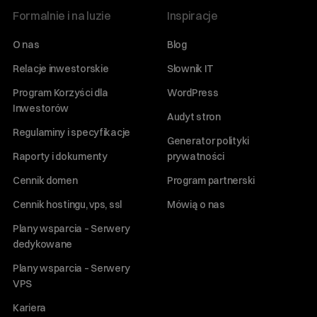
Formalnie i na luzie
Inspiracje
O nas
Blog
Relacje inwestorskie
Słownik IT
Program Korzyści dla
WordPress
Inwestorów
Audyt stron
Regulaminy i specyfikacje
Generator polityki
Raporty i dokumenty
prywatności
Cennik domen
Program partnerski
Cennik hostingu, vps, ssl
Mówią o nas
Plany wsparcia – Serwery
dedykowane
Plany wsparcia – Serwery
VPS
Kariera