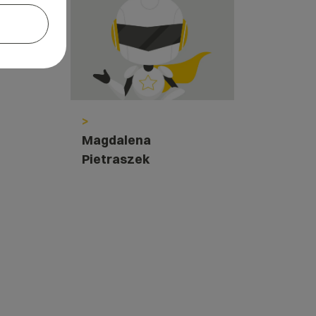
>
Magdalena
Pietraszek