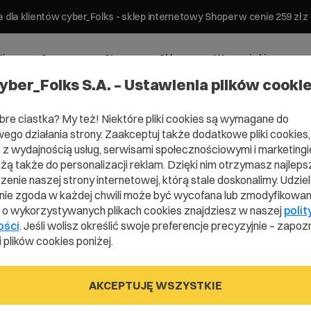
 dla klientów cyber_Folks - sklep internetowy Shoper w cenie 259 z
ting
Serwery
Strony
Sklepy
Wsparcie biznesowe
yber_Folks S.A. – Ustawienia plików cooki
bre ciastka? My też! Niektóre pliki cookies są wymagane do
ego działania strony. Zaakceptuj także dodatkowe pliki cookies,
z wydajnością usług, serwisami społecznościowymi i marketingie
użą także do personalizacji reklam. Dzięki nim otrzymasz najleps
enie naszej strony internetowej, którą stale doskonalimy. Udzie
 rozszerzenia
ie zgoda w każdej chwili może być wycofana lub zmodyfikowan
i o wykorzystywanych plikach cookies znajdziesz w naszej
polit
ości
. Jeśli wolisz określić swoje preferencje precyzyjnie – zapozn
 plików cookies poniżej.
AKCEPTUJĘ WSZYSTKIE
server_Panel