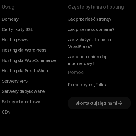
Usługi
Częste pytania o hosting
Domeny
Jak przenieść stronę?
Certyfikaty SSL
Jak przenieść domenę?
Hosting www
Jak założyć stronę na
WordPress?
Hosting dla WordPress
Jak uruchomić sklep
Hosting dla WooCommerce
internetowy?
Hosting dla PrestaShop
Pomoc
Serwery VPS
Pomoc cyber_Folks
Serwery dedykowane
Sklepy internetowe
Skontaktuj się z nami
CDN