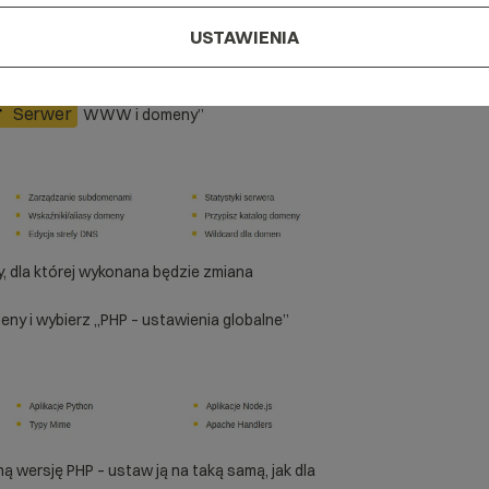
USTAWIENIA
ozszerzenia PHP
Serwer
WWW i domeny”
, dla której wykonana będzie zmiana
eny i wybierz „PHP – ustawienia globalne”
 wersję PHP – ustaw ją na taką samą, jak dla