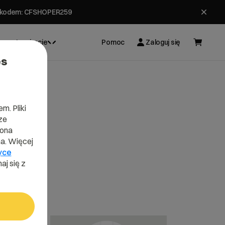
ł z kodem: CFSHOPER259
Inspiracje
Pomoc
Zaloguj się
es
m. Pliki
ze
lona
a. Więcej
yce
aj się z