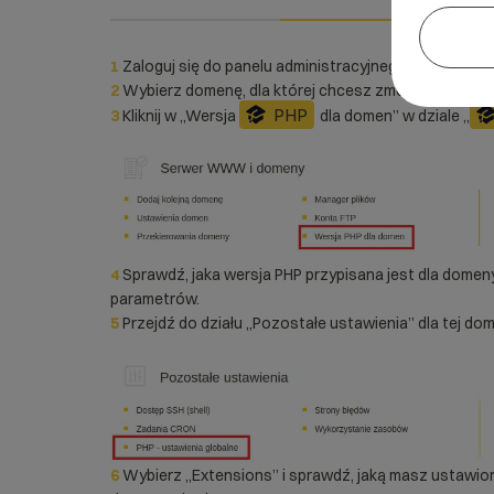
1
Zaloguj się do panelu administracyjnego
2
Wybierz domenę, dla której chcesz zmodyfikować r
PHP
3
Kliknij w „Wersja
dla domen” w dziale „
4
Sprawdź, jaka wersja PHP przypisana jest dla domeny
parametrów.
5
Przejdź do działu „Pozostałe ustawienia” dla tej dom
6
Wybierz „Extensions” i sprawdź, jaką masz ustawioną