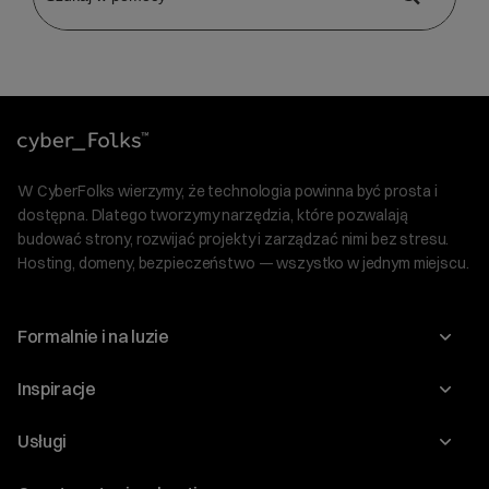
W CyberFolks wierzymy, że technologia powinna być prosta i
dostępna. Dlatego tworzymy narzędzia, które pozwalają
budować strony, rozwijać projekty i zarządzać nimi bez stresu.
Hosting, domeny, bezpieczeństwo — wszystko w jednym miejscu.
Formalnie i na luzie
O nas
Inspiracje
Relacje inwestorskie
Blog
Usługi
Program Korzyści dla Inwestorów
Słownik IT
Domeny