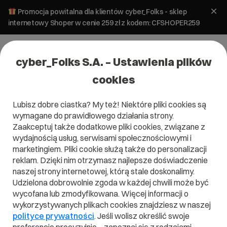
Promocja powitalna dla klientów cyber_Folks - sklep
internetowy Shoper w cenie 259 zł z kodem: CFSHOPER259
cyber_Folks S.A. – Ustawienia plików
cookies
Lubisz dobre ciastka? My też! Niektóre pliki cookies są
Pomoc
»
Serwery
»
Jak zmienić adres IP dla domeny?
wymagane do prawidłowego działania strony.
Jak zmienić adres IP dla domeny?
Zaakceptuj także dodatkowe pliki cookies, związane z
wydajnością usług, serwisami społecznościowymi i
marketingiem. Pliki cookie służą także do personalizacji
Serwery
Panel administracyjny
reklam. Dzięki nim otrzymasz najlepsze doświadczenie
naszej strony internetowej, którą stale doskonalimy.
Udzielona dobrowolnie zgoda w każdej chwili może być
wycofana lub zmodyfikowana. Więcej informacji o
UWAGA!
Poradnik dotyczy usług, które posiadają
adres IP
wykorzystywanych plikach cookies znajdziesz w naszej
wykupiony dodatkowy
.
polityce prywatności
. Jeśli wolisz określić swoje
Jeśli posiadasz wykupiony dodatkowy adres IP przypisany