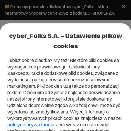
Promocja powitalna dla klientów cyber_Folks - sklep
internetowy Shoper w cenie 259 zł z kodem: CFSHOPER259
cyber_Folks S.A. – Ustawienia plików
cookies
Lubisz dobre ciastka? My też! Niektóre pliki cookies są
Pomoc
»
Aplikacje stron
»
WordPress
»
Jak zrobić
wymagane do prawidłowego działania strony.
rozwijane menu w WordPress?
Zaakceptuj także dodatkowe pliki cookies, związane z
Jak zrobić rozwijane menu w
wydajnością usług, serwisami społecznościowymi i
WordPress?
marketingiem. Pliki cookie służą także do personalizacji
reklam. Dzięki nim otrzymasz najlepsze doświadczenie
naszej strony internetowej, którą stale doskonalimy.
Aplikacje stron
WordPress
Udzielona dobrowolnie zgoda w każdej chwili może być
wycofana lub zmodyfikowana. Więcej informacji o
wykorzystywanych plikach cookies znajdziesz w naszej
polityce prywatności
. Jeśli wolisz określić swoje
Zaloguj się na swoją stronę WordPress