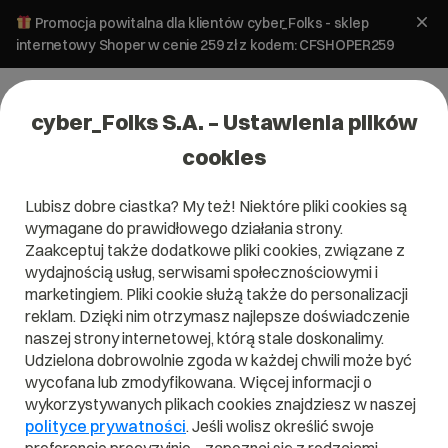
Promocja powitalna dla klientów cyber_Folks - sklep
internetowy Shoper w cenie 259 zł z kodem: CFSHOPER259
cyber_Folks S.A. – Ustawienia plików
cookies
Lubisz dobre ciastka? My też! Niektóre pliki cookies są
Pomoc
»
Aplikacje stron
»
Inne zagadnienia stron www
»
wymagane do prawidłowego działania strony.
Wyświetlanie zawartości katalogów
Zaakceptuj także dodatkowe pliki cookies, związane z
Wyświetlanie zawartości katalogów
wydajnością usług, serwisami społecznościowymi i
marketingiem. Pliki cookie służą także do personalizacji
reklam. Dzięki nim otrzymasz najlepsze doświadczenie
Serwery
Aplikacje stron
naszej strony internetowej, którą stale doskonalimy.
Udzielona dobrowolnie zgoda w każdej chwili może być
wycofana lub zmodyfikowana. Więcej informacji o
Inne zagadnienia
wykorzystywanych plikach cookies znajdziesz w naszej
stron www
polityce prywatności
. Jeśli wolisz określić swoje