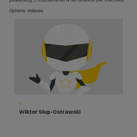
podkatalog_1 to powinieneś w nim umieścić plik .htaccess:
Options -Indexes
>
Wiktor Słup-Ostrawski