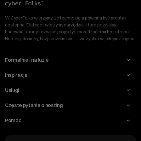
W CyberFolks wierzymy, że technologia powinna być prosta i
dostępna. Dlatego tworzymy narzędzia, które pozwalają
budować strony, rozwijać projekty i zarządzać nimi bez stresu.
Hosting, domeny, bezpieczeństwo — wszystko w jednym miejscu.
Formalnie i na luzie
O nas
Inspiracje
Relacje inwestorskie
Blog
Usługi
Program Korzyści dla Inwestorów
Słownik IT
Domeny
Regulaminy i specyfikacje
Częste pytania o hosting
WordPress
Certyfikaty SSL
Raporty i dokumenty
Jak przenieść stronę?
Audyt stron
Pomoc
Hosting www
Cennik domen
Jak przenieść domenę?
Generator polityki prywatności
Pomoc cyber_Folks
Hosting dla WordPress
Cennik hostingu, vps, ssl
Jak założyć stronę na WordPress?