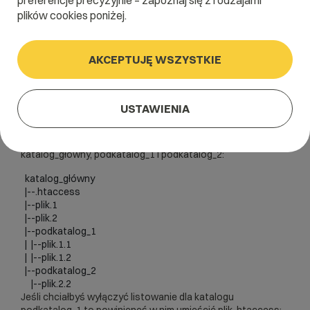
preferencje precyzyjnie – zapoznaj się z rodzajami
plików cookies poniżej.
Domyślnie generowanie listy plików dla katalogów nie
posiadających index.* nie jest dostępne. Jeśli jednak zależy
Ci na wyświetlaniu zawartości danego katalogu w
AKCEPTUJĘ WSZYSTKIE
przeglądarce www, możesz umieścić plik
.htaccess
w
katalogu, który ma być listowany. W pliku tym powinien być
umieszczony poniższy kod:
USTAWIENIA
Options +Indexes
.htaccess
Umieszczenie pliku
w konkretnym katalogu
działa na wszystkie jego podkatalogi, a więc
katalog_główny, podkatalog_1 i podkatalog_2:
  katalog_główny

  |--.htaccess

  |--plik.1

  |--plik.2

  |--podkatalog_1

  |  |--plik.1.1

  |  |--plik.1.2

  |--podkatalog_2

     |--plik.2.2
Jeśli chciałbyś wyłączyć listowanie dla katalogu