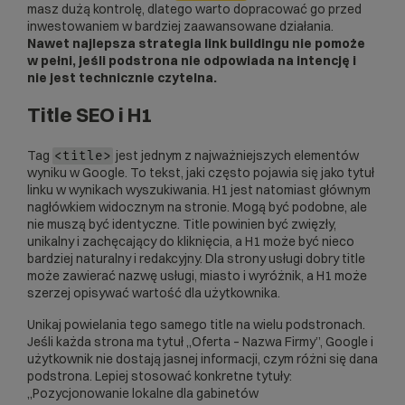
masz dużą kontrolę, dlatego warto dopracować go przed
inwestowaniem w bardziej zaawansowane działania.
Nawet najlepsza strategia link buildingu nie pomoże
w pełni, jeśli podstrona nie odpowiada na intencję i
nie jest technicznie czytelna.
Title SEO i H1
Tag
jest jednym z najważniejszych elementów
<title>
wyniku w Google. To tekst, jaki często pojawia się jako tytuł
linku w wynikach wyszukiwania. H1 jest natomiast głównym
nagłówkiem widocznym na stronie. Mogą być podobne, ale
nie muszą być identyczne. Title powinien być zwięzły,
unikalny i zachęcający do kliknięcia, a H1 może być nieco
bardziej naturalny i redakcyjny. Dla strony usługi dobry title
może zawierać nazwę usługi, miasto i wyróżnik, a H1 może
szerzej opisywać wartość dla użytkownika.
Unikaj powielania tego samego title na wielu podstronach.
Jeśli każda strona ma tytuł „Oferta – Nazwa Firmy”, Google i
użytkownik nie dostają jasnej informacji, czym różni się dana
podstrona. Lepiej stosować konkretne tytuły:
„Pozycjonowanie lokalne dla gabinetów