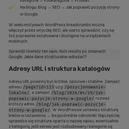
Kategoria → Podkategoria → Produkt.
Na blogu: Blog → SEO → Jak poprawić pozycję strony
w Google.
W wielu motywach WordPress breadcrumbs można
włączyć przez wtyczkę SEO, ale warto sprawdzić, czy są
też poprawnie ostylowane i dostępne na urządzeniach
mobilnych.
Sprawdź również ten wpis.
Rich results po zmianach
Google. Jakie dane strukturalne wdrażać?
Adresy URL i struktura katalogów
Adresy URL powinny być krótkie, opisowe i stabilne. Zamiast
adresu
użyj
/page?id=123
/pozycjonowanie-
, a zamiast
lokalne/
/blog/2026/04/29/jak-
rozważ
poprawic-pozycje-strony-w-google/
krótszy adres
/blog/jak-poprawic-pozycje-
. W WordPressie ustawisz strukturę
strony-w-google/
linków w Ustawienia → Bezpośrednie odnośniki. Najczęściej
sprawdza się struktura oparta o nazwę wpisu, ewentualnie
z kategorią, jeśli serwis jest rozbudowany i kategorie są