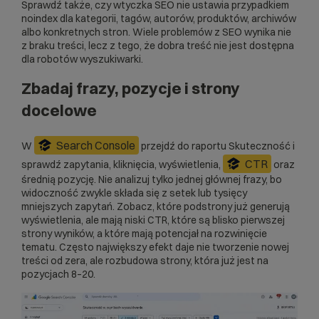
Sprawdź także, czy wtyczka SEO nie ustawia przypadkiem
noindex dla kategorii, tagów, autorów, produktów, archiwów
albo konkretnych stron. Wiele problemów z SEO wynika nie
z braku treści, lecz z tego, że dobra treść nie jest dostępna
dla robotów wyszukiwarki.
Zbadaj frazy, pozycje i strony
docelowe
Search Console
W
przejdź do raportu Skuteczność i
CTR
sprawdź zapytania, kliknięcia, wyświetlenia,
oraz
średnią pozycję. Nie analizuj tylko jednej głównej frazy, bo
widoczność zwykle składa się z setek lub tysięcy
mniejszych zapytań. Zobacz, które podstrony już generują
wyświetlenia, ale mają niski CTR, które są blisko pierwszej
strony wyników, a które mają potencjał na rozwinięcie
tematu. Często największy efekt daje nie tworzenie nowej
treści od zera, ale rozbudowa strony, która już jest na
pozycjach 8–20.