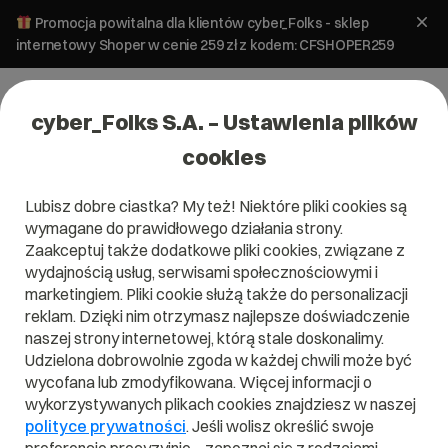
Promocja powitalna dla klientów cyber_Folks - sklep
internetowy Shoper w cenie 259 zł z kodem: CFSHOPER259
cyber_Folks S.A. – Ustawienia plików
cookies
Lubisz dobre ciastka? My też! Niektóre pliki cookies są
SEO i SEM
wymagane do prawidłowego działania strony.
Jak poprawić pozycję strony w
Zaakceptuj także dodatkowe pliki cookies, związane z
Google? Kompendium widoczności
wydajnością usług, serwisami społecznościowymi i
marketingiem. Pliki cookie służą także do personalizacji
reklam. Dzięki nim otrzymasz najlepsze doświadczenie
11 czerwca 2026
ok.
33
min
naszej strony internetowej, którą stale doskonalimy.
Udzielona dobrowolnie zgoda w każdej chwili może być
wycofana lub zmodyfikowana. Więcej informacji o
wykorzystywanych plikach cookies znajdziesz w naszej
polityce prywatności
. Jeśli wolisz określić swoje