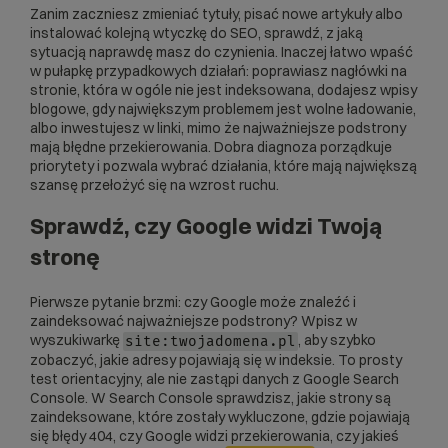
Zanim zaczniesz zmieniać tytuły, pisać nowe artykuły albo
instalować kolejną wtyczkę do SEO, sprawdź, z jaką
sytuacją naprawdę masz do czynienia. Inaczej łatwo wpaść
w pułapkę przypadkowych działań: poprawiasz nagłówki na
stronie, która w ogóle nie jest indeksowana, dodajesz wpisy
blogowe, gdy największym problemem jest wolne ładowanie,
albo inwestujesz w linki, mimo że najważniejsze podstrony
mają błędne przekierowania. Dobra diagnoza porządkuje
priorytety i pozwala wybrać działania, które mają największą
szansę przełożyć się na wzrost ruchu.
Sprawdź, czy Google widzi Twoją
stronę
Pierwsze pytanie brzmi: czy Google może znaleźć i
zaindeksować najważniejsze podstrony? Wpisz w
wyszukiwarkę
, aby szybko
site:twojadomena.pl
zobaczyć, jakie adresy pojawiają się w indeksie. To prosty
test orientacyjny, ale nie zastąpi danych z
Google Search
Console
. W Search Console sprawdzisz, jakie strony są
zaindeksowane, które zostały wykluczone, gdzie pojawiają
się błędy 404, czy Google widzi przekierowania, czy jakieś