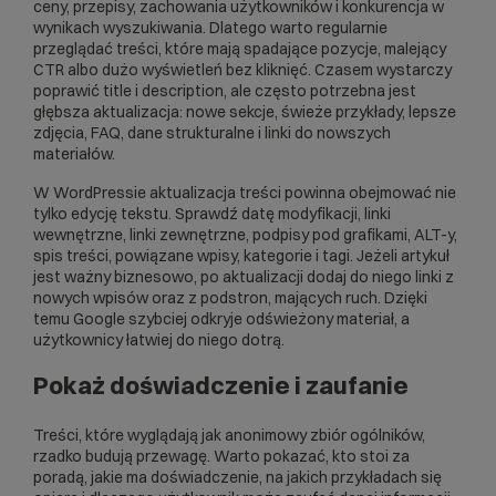
ceny, przepisy, zachowania użytkowników i konkurencja w
wynikach wyszukiwania. Dlatego warto regularnie
przeglądać treści, które mają spadające pozycje, malejący
CTR albo dużo wyświetleń bez kliknięć. Czasem wystarczy
poprawić title i description, ale często potrzebna jest
głębsza aktualizacja: nowe sekcje, świeże przykłady, lepsze
zdjęcia, FAQ, dane strukturalne i linki do nowszych
materiałów.
W WordPressie aktualizacja treści powinna obejmować nie
tylko edycję tekstu. Sprawdź datę modyfikacji, linki
wewnętrzne, linki zewnętrzne, podpisy pod grafikami, ALT-y,
spis treści, powiązane wpisy, kategorie i tagi. Jeżeli artykuł
jest ważny biznesowo, po aktualizacji dodaj do niego linki z
nowych wpisów oraz z podstron, mających ruch. Dzięki
temu Google szybciej odkryje odświeżony materiał, a
użytkownicy łatwiej do niego dotrą.
Pokaż doświadczenie i zaufanie
Treści, które wyglądają jak anonimowy zbiór ogólników,
rzadko budują przewagę. Warto pokazać, kto stoi za
poradą, jakie ma doświadczenie, na jakich przykładach się