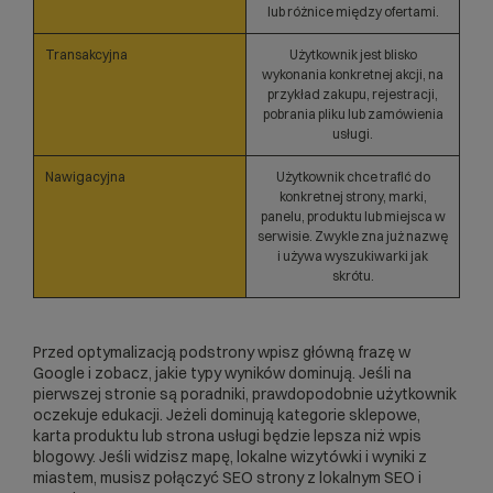
lub różnice między ofertami.
Transakcyjna
Użytkownik jest blisko
wykonania konkretnej akcji, na
przykład zakupu, rejestracji,
pobrania pliku lub zamówienia
usługi.
Nawigacyjna
Użytkownik chce trafić do
konkretnej strony, marki,
panelu, produktu lub miejsca w
serwisie. Zwykle zna już nazwę
i używa wyszukiwarki jak
skrótu.
Przed optymalizacją podstrony wpisz główną frazę w
Google i zobacz, jakie typy wyników dominują. Jeśli na
pierwszej stronie są poradniki, prawdopodobnie użytkownik
oczekuje edukacji. Jeżeli dominują kategorie sklepowe,
karta produktu lub strona usługi będzie lepsza niż wpis
blogowy. Jeśli widzisz mapę, lokalne wizytówki i wyniki z
miastem, musisz połączyć SEO strony z
lokalnym SEO
i