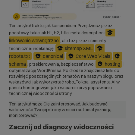
Ten artykuł traktuj jak kompendium. Przejdziesz przez
podstawy, takie jak H1, H2, title, meta description i
linkowanie wewnętrzne
, ale też przez elementy
sitemap XML
techniczne: indeksację,
,
robots.txt
canonical
Core Web Vitals
,
,
,
schema
hosting
, przekierowania, bezpieczeństwo,
i
optymalizację WordPressa. Po drodze znajdziesz linki do
rozwinięć poszczególnych tematów na naszym blogu oraz
wskazówki, jak wykorzystać
robo_Folksa, asystenta AI w
panelu hostingowym
, jako wsparcie przy poprawianiu
technicznej widoczności strony.
Ten artykuł może Cię zainteresować.
Jak budować
widoczność Twojej strony w sieci i automatycznie ją
monitorować?
Zacznij od diagnozy widoczności