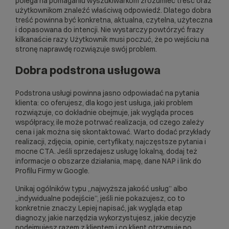
polega na pomaganiu wyszukiwarkom zrozumieć treść oraz
użytkownikom znaleźć właściwą odpowiedź. Dlatego dobra
treść powinna być konkretna, aktualna, czytelna, użyteczna
i dopasowana do intencji. Nie wystarczy powtórzyć frazy
kilkanaście razy. Użytkownik musi poczuć, że po wejściu na
stronę naprawdę rozwiązuje swój problem.
Dobra podstrona usługowa
Podstrona usługi powinna jasno odpowiadać na pytania
klienta: co oferujesz, dla kogo jest usługa, jaki problem
rozwiązuje, co dokładnie obejmuje, jak wygląda proces
współpracy, ile może potrwać realizacja, od czego zależy
cena i jak można się skontaktować. Warto dodać przykłady
realizacji, zdjęcia, opinie, certyfikaty, najczęstsze pytania i
mocne CTA. Jeśli sprzedajesz usługę lokalną, dodaj też
informacje o obszarze działania, mapę, dane NAP i link do
Profilu Firmy w Google.
Unikaj ogólników typu „najwyższa jakość usług” albo
„indywidualne podejście”, jeśli nie pokazujesz, co to
konkretnie znaczy. Lepiej napisać, jak wygląda etap
diagnozy, jakie narzędzia wykorzystujesz, jakie decyzje
podejmujesz razem z klientem i co klient otrzymuje po