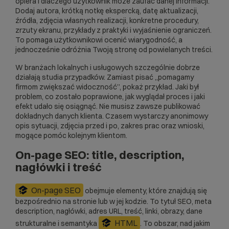
opiera i dlaczego użytkownik może zaufać danej informacji.
Dodaj autora, krótką notkę ekspercką, datę aktualizacji,
źródła, zdjęcia własnych realizacji, konkretne procedury,
zrzuty ekranu, przykłady z praktyki i wyjaśnienie ograniczeń.
To pomaga użytkownikowi ocenić wiarygodność, a
jednocześnie odróżnia Twoją stronę od powielanych treści.
W branżach lokalnych i usługowych szczególnie dobrze
działają studia przypadków. Zamiast pisać „pomagamy
firmom zwiększać widoczność”, pokaż przykład. Jaki był
problem, co zostało poprawione, jak wyglądał proces i jaki
efekt udało się osiągnąć. Nie musisz zawsze publikować
dokładnych danych klienta. Czasem wystarczy anonimowy
opis sytuacji, zdjęcia przed i po, zakres prac oraz wnioski,
mogące pomóc kolejnym klientom.
On-page SEO: title, description,
nagłówki i treść
On-page SEO
obejmuje elementy, które znajdują się
bezpośrednio na stronie lub w jej kodzie. To tytuł SEO, meta
description, nagłówki, adres URL, treść, linki, obrazy, dane
HTML
strukturalne i semantyka
. To obszar, nad jakim