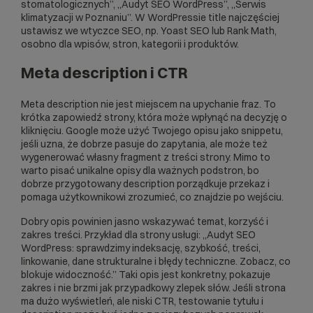
stomatologicznych”, „Audyt SEO WordPress”, „Serwis
klimatyzacji w Poznaniu”. W WordPressie title najczęściej
ustawisz we wtyczce SEO, np. Yoast SEO lub Rank Math,
osobno dla wpisów, stron, kategorii i produktów.
Meta description i CTR
Meta description nie jest miejscem na upychanie fraz. To
krótka zapowiedź strony, która może wpłynąć na decyzję o
kliknięciu. Google może użyć Twojego opisu jako snippetu,
jeśli uzna, że dobrze pasuje do zapytania, ale może też
wygenerować własny fragment z treści strony. Mimo to
warto pisać unikalne opisy dla ważnych podstron, bo
dobrze przygotowany description porządkuje przekaz i
pomaga użytkownikowi zrozumieć, co znajdzie po wejściu.
Dobry opis powinien jasno wskazywać temat, korzyść i
zakres treści. Przykład dla strony usługi: „Audyt SEO
WordPress: sprawdzimy indeksację, szybkość, treści,
linkowanie, dane strukturalne i błędy techniczne. Zobacz, co
blokuje widoczność.” Taki opis jest konkretny, pokazuje
zakres i nie brzmi jak przypadkowy zlepek słów. Jeśli strona
ma dużo wyświetleń, ale niski CTR, testowanie tytułu i