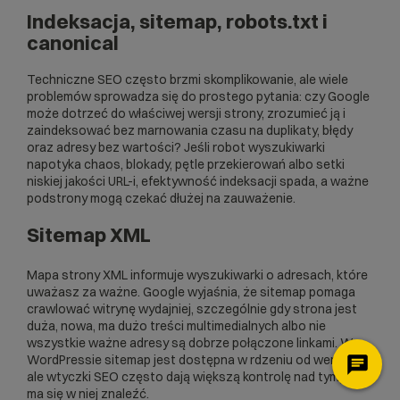
Indeksacja, sitemap, robots.txt i
canonical
Techniczne SEO często brzmi skomplikowanie, ale wiele
problemów sprowadza się do prostego pytania: czy Google
może dotrzeć do właściwej wersji strony, zrozumieć ją i
zaindeksować bez marnowania czasu na duplikaty, błędy
oraz adresy bez wartości? Jeśli robot wyszukiwarki
napotyka chaos, blokady, pętle przekierowań albo setki
niskiej jakości URL-i, efektywność indeksacji spada, a ważne
podstrony mogą czekać dłużej na zauważenie.
Sitemap XML
Mapa strony XML informuje wyszukiwarki o adresach, które
uważasz za ważne. Google wyjaśnia, że sitemap pomaga
crawlować witrynę wydajniej, szczególnie gdy strona jest
duża, nowa, ma dużo treści multimedialnych albo nie
wszystkie ważne adresy są dobrze połączone linkami. W
WordPressie sitemap jest dostępna w rdzeniu od wersji 5.5,
ale wtyczki SEO często dają większą kontrolę nad tym, co
ma się w niej znaleźć.