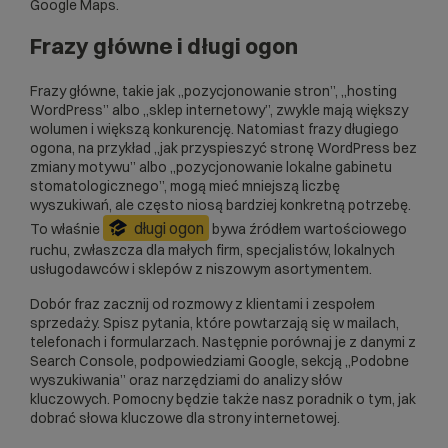
Google Maps
.
Frazy główne i długi ogon
Frazy główne, takie jak „pozycjonowanie stron”, „hosting
WordPress” albo „sklep internetowy”, zwykle mają większy
wolumen i większą konkurencję. Natomiast frazy długiego
ogona, na przykład „jak przyspieszyć stronę WordPress bez
zmiany motywu” albo „pozycjonowanie lokalne gabinetu
stomatologicznego”, mogą mieć mniejszą liczbę
wyszukiwań, ale często niosą bardziej konkretną potrzebę.
długi ogon
To właśnie
bywa źródłem wartościowego
ruchu, zwłaszcza dla małych firm, specjalistów, lokalnych
usługodawców i sklepów z niszowym asortymentem.
Dobór fraz zacznij od rozmowy z klientami i zespołem
sprzedaży. Spisz pytania, które powtarzają się w mailach,
telefonach i formularzach. Następnie porównaj je z danymi z
Search Console, podpowiedziami Google, sekcją „Podobne
wyszukiwania” oraz narzędziami do analizy słów
kluczowych. Pomocny będzie także nasz poradnik o tym,
jak
dobrać słowa kluczowe dla strony internetowej
.