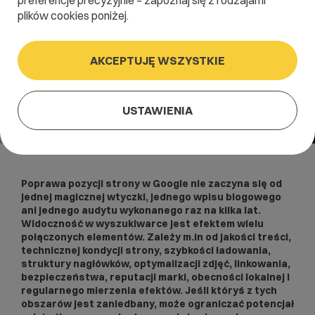
preferencje precyzyjnie – zapoznaj się z rodzajami
plików cookies poniżej.
AKCEPTUJĘ WSZYSTKIE
USTAWIENIA
Poprawa pozycji strony w Google nie zaczyna się od
jednej magicznej wtyczki, jednego wpisu blogowego
ani jednego audytu wykonanego raz na kilka lat.
Widoczność w wyszukiwarce jest efektem wielu
połączonych elementów. Zależy m.in od jakości treści,
technicznej kondycji strony, szybkości ładowania,
struktury nagłówków, optymalizacji zdjęć, linkowania,
bezpieczeństwa, reputacji marki, obecności lokalnej i
regularnego mierzenia efektów. Jeśli któryś z tych
obszarów jest zaniedbany, może ograniczać potencjał