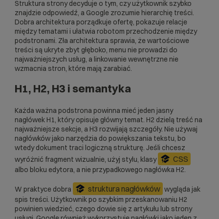
Struktura strony decyduje o tym, czy użytkownik szybko
znajdzie odpowiedź, a Google zrozumie hierarchię treści.
Dobra architektura porządkuje ofertę, pokazuje relacje
między tematami i ułatwia robotom przechodzenie między
podstronami. Zła architektura sprawia, że wartościowe
treści są ukryte zbyt głęboko, menu nie prowadzi do
najważniejszych usług, a linkowanie wewnętrzne nie
wzmacnia stron, które mają zarabiać.
H1, H2, H3 i semantyka
Każda ważna podstrona powinna mieć jeden jasny
nagłówek H1, który opisuje główny temat. H2 dzielą treść na
najważniejsze sekcje, a H3 rozwijają szczegóły. Nie używaj
nagłówków jako narzędzia do powiększania tekstu, bo
wtedy dokument traci logiczną strukturę. Jeśli chcesz
CSS
wyróżnić fragment wizualnie, użyj stylu, klasy
albo bloku edytora, a nie przypadkowego nagłówka H2.
struktura nagłówków
W praktyce dobra
wygląda jak
spis treści. Użytkownik po szybkim przeskanowaniu H2
powinien wiedzieć, czego dowie się z artykułu lub strony
usługi. Google również wykorzystuje nagłówki jako jeden z