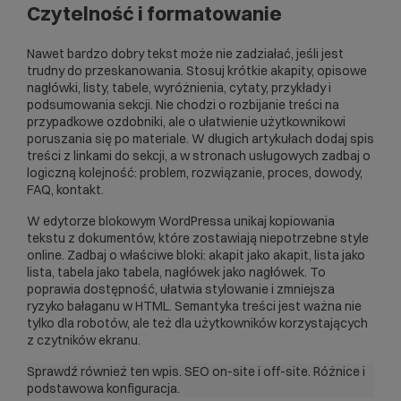
Czytelność i formatowanie
Nawet bardzo dobry tekst może nie zadziałać, jeśli jest
trudny do przeskanowania. Stosuj krótkie akapity, opisowe
nagłówki, listy, tabele, wyróżnienia, cytaty, przykłady i
podsumowania sekcji. Nie chodzi o rozbijanie treści na
przypadkowe ozdobniki, ale o ułatwienie użytkownikowi
poruszania się po materiale. W długich artykułach dodaj spis
treści z linkami do sekcji, a w stronach usługowych zadbaj o
logiczną kolejność: problem, rozwiązanie, proces, dowody,
FAQ, kontakt.
W edytorze blokowym WordPressa unikaj kopiowania
tekstu z dokumentów, które zostawiają niepotrzebne style
online. Zadbaj o właściwe bloki: akapit jako akapit, lista jako
lista, tabela jako tabela, nagłówek jako nagłówek. To
poprawia dostępność, ułatwia stylowanie i zmniejsza
ryzyko bałaganu w HTML. Semantyka treści jest ważna nie
tylko dla robotów, ale też dla użytkowników korzystających
z czytników ekranu.
Sprawdź również ten wpis.
SEO on-site i off-site. Różnice i
podstawowa konfiguracja.