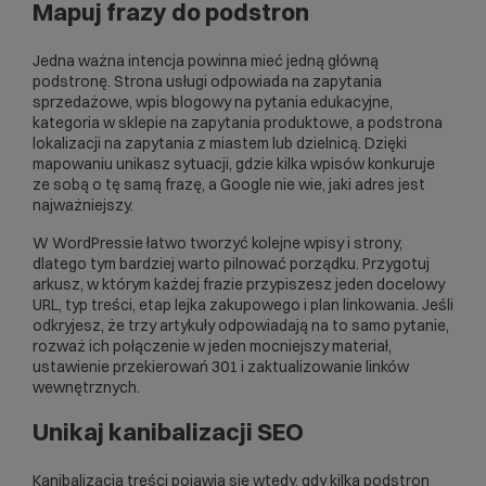
Mapuj frazy do podstron
Jedna ważna intencja powinna mieć jedną główną
podstronę. Strona usługi odpowiada na zapytania
sprzedażowe, wpis blogowy na pytania edukacyjne,
kategoria w sklepie na zapytania produktowe, a podstrona
lokalizacji na zapytania z miastem lub dzielnicą. Dzięki
mapowaniu unikasz sytuacji, gdzie kilka wpisów konkuruje
ze sobą o tę samą frazę, a Google nie wie, jaki adres jest
najważniejszy.
W WordPressie łatwo tworzyć kolejne wpisy i strony,
dlatego tym bardziej warto pilnować porządku. Przygotuj
arkusz, w którym każdej frazie przypiszesz jeden docelowy
URL, typ treści, etap lejka zakupowego i plan linkowania. Jeśli
odkryjesz, że trzy artykuły odpowiadają na to samo pytanie,
rozważ ich połączenie w jeden mocniejszy materiał,
ustawienie przekierowań 301 i zaktualizowanie linków
wewnętrznych.
Unikaj kanibalizacji SEO
Kanibalizacja treści pojawia się wtedy, gdy kilka podstron