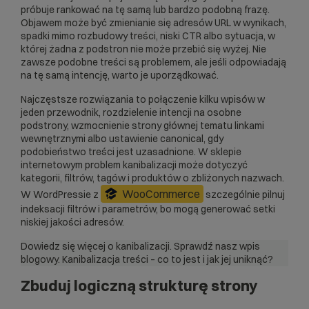
próbuje rankować na tę samą lub bardzo podobną frazę.
Objawem może być zmienianie się adresów URL w wynikach,
spadki mimo rozbudowy treści, niski CTR albo sytuacja, w
której żadna z podstron nie może przebić się wyżej. Nie
zawsze podobne treści są problemem, ale jeśli odpowiadają
na tę samą intencję, warto je uporządkować.
Najczęstsze rozwiązania to połączenie kilku wpisów w
jeden przewodnik, rozdzielenie intencji na osobne
podstrony, wzmocnienie strony głównej tematu linkami
wewnętrznymi albo ustawienie canonical, gdy
podobieństwo treści jest uzasadnione. W sklepie
internetowym problem kanibalizacji może dotyczyć
kategorii, filtrów, tagów i produktów o zbliżonych nazwach.
WooCommerce
W WordPressie z
szczególnie pilnuj
indeksacji filtrów i parametrów, bo mogą generować setki
niskiej jakości adresów.
Dowiedz się więcej o kanibalizacji. Sprawdź nasz wpis
blogowy.
Kanibalizacja treści – co to jest i jak jej uniknąć?
Zbuduj logiczną strukturę strony