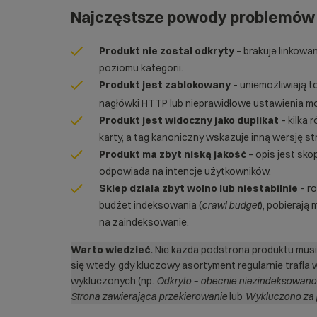
Najczęstsze powody problemów z
Produkt nie został odkryty
– brakuje linkowa
poziomu kategorii.
Produkt jest zablokowany
– uniemożliwiają t
nagłówki HTTP lub nieprawidłowe ustawienia m
Produkt jest widoczny jako duplikat
– kilka 
karty, a tag kanoniczny wskazuje inną wersję st
Produkt ma zbyt niską jakość
– opis jest sko
odpowiada na intencje użytkowników.
Sklep działa zbyt wolno lub niestabilnie
– r
budżet indeksowania (
crawl budget
), pobierają
na zaindeksowanie.
Warto wiedzieć.
Nie każda podstrona produktu musi 
się wtedy, gdy kluczowy asortyment regularnie trafia
wykluczonych (np.
Odkryto – obecnie niezindeksowano
Strona zawierająca przekierowanie
lub
Wykluczono za 