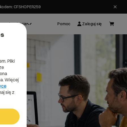
ł z kodem: CFSHOPER259
Inspiracje
Pomoc
Zaloguj się
es
m. Pliki
ze
lona
a. Więcej
yce
aj się z