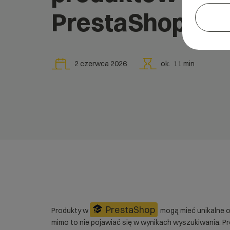
PrestaShop?
2 czerwca 2026
ok.
11
min
PrestaShop
Produkty w
mogą mieć unikalne op
mimo to nie pojawiać się w wynikach wyszukiwania. Pr