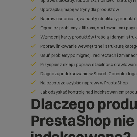
Sprawdź blokady: robots.txt, noindex i statusy 
Uporządkuj mapę witryny dla produktów
Napraw canonicale, warianty i duplikaty produkt
Ogranicz problemy z filtrami, sortowaniem i pagi
Wzmocnij karty produktów treścią i danymi struk
Popraw linkowanie wewnętrzne i strukturę katego
Usuń problemy po migracji, redirectach i zmianac
Przyspiesz sklep i popraw stabilność crawlowan
Diagnozuj indeksowanie w Search Console i log
Najczęstsze szybkie naprawy w PrestaShop
Jak odzyskać kontrolę nad indeksowaniem prod
Dlaczego prod
PrestaShop nie
indeksowane?