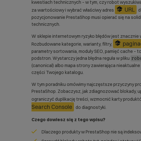
kwestiach technicznych – w tym, czy robot wyszukiwa
URL
za wartościowy i wybrać właściwy adres
d
pozycjonowanie PrestaShop musi opierać się na soli
technicznych.
W sklepie internetowym ryzyko błędów jest znacznie w
pagina
Rozbudowane kategorie, warianty, filtry,
parametry sortowania, moduły SEO, pamięć cache – to
podstron. Wystarczy jedna błędna reguła w pliku
rob
(canonical) albo mapa strony zawierająca nieaktualne
części Twojego katalogu.
W tym poradniku omówimy najczęstsze przyczyny p
PrestaShop. Zobaczysz, jak zdiagnozować blokady, u
ograniczyć duplikację treści, wzmocnić karty produk
Search Console
do diagnostyki.
Czego dowiesz się z tego wpisu?
Dlaczego produkty w PrestaShop nie są indeks