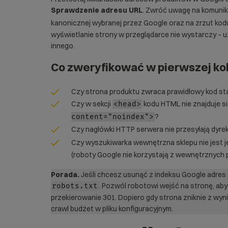
Sprawdzenie adresu URL
. Zwróć uwagę na komunik
kanonicznej wybranej przez Google oraz na zrzut ko
wyświetlanie strony w przeglądarce nie wystarczy – u
innego.
Co zweryfikować w pierwszej ko
Czy strona produktu zwraca prawidłowy kod s
Czy w sekcji
kodu HTML nie znajduje si
<head>
?
content="noindex">
Czy nagłówki HTTP serwera nie przesyłają dyr
Czy wyszukiwarka wewnętrzna sklepu nie jest
(roboty Google nie korzystają z wewnętrznych 
Porada.
Jeśli chcesz usunąć z indeksu Google adres p
. Pozwól robotowi wejść na stronę, ab
robots.txt
przekierowanie 301. Dopiero gdy strona zniknie z wy
crawl budżet w pliku konfiguracyjnym.