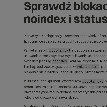
Sprawdź blokady
noindex i stat
Pierwszy etap diagnostyki powinien odpowiedzieć na 
fizycznie wejść na adres produktu i odczytać jego tr
Pamiętaj, że plik
służy do zarządzania 
robots.txt
usuwania stron z wyników wyszukiwania. Jeśli chcesz
sygnałem jest tag
.
Ważne:
robot musi mieć
noindex
ten tag. Jeśli zablokujesz adres w
i je
robots.txt
nie dowie się o istnieniu tego drugiego i strona może
W PrestaShop sprawdź, czy reguły w
n
robots.txt
produktów, zdjęć lub zasobów CSS/JavaScript niezbę
Zbyt agresywne reguły, dodane automatycznie przez mo
roboty od kluczowych sekcji sklepu.
Przetestuj kilkanaście adresów produktów w Google