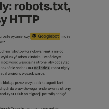
: robots.txt,
usy HTTP
Googlebot
proste pytanie: czy
może
eść?
ruchem robotów (crawlowaniem), a nie do
 wykluczyć adres z indeksu, właściwym
 możliwość wejścia na stronę, aby odczytać
dnocześnie nadasz mu
, robot nigdy
noindex
 nadal wisieć w wyszukiwarce.
ie blokują przez przypadek kategorii, kart
dnych do prawidłowego renderowania strony.
duły SEO lub po migracji, potrafią odciąć
 Search Console za pomocą narzędzia