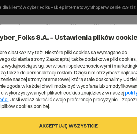
 dla klientów cyber_Folks - sklep internetowy Shoper w cenie 259 z
ting
Serwery
Strony
Sklepy
Wsparcie biznesowe
yber_Folks S.A. – Ustawienia plików cooki
bre ciastka? My też! Niektóre pliki cookies są wymagane do
ego działania strony. Zaakceptuj także dodatkowe pliki cookies,
z wydajnością usług, serwisami społecznościowymi i marketingie
użą także do personalizacji reklam. Dzięki nim otrzymasz najleps
enie naszej strony internetowej, którą stale doskonalimy. Udzie
ie zgoda w każdej chwili może być wycofana lub zmodyfikowan
i o wykorzystywanych plikach cookies znajdziesz w naszej
polit
ości
. Jeśli wolisz określić swoje preferencje precyzyjnie – zapozn
 plików cookies poniżej.
AKCEPTUJĘ WSZYSTKIE