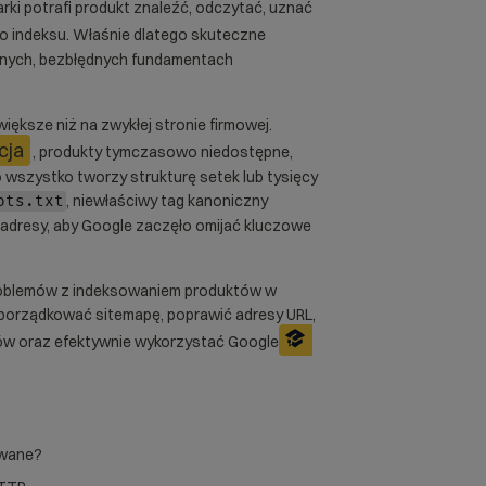
rki potrafi produkt znaleźć, odczytać, uznać
o indeksu. Właśnie dlatego skuteczne
dnych, bezbłędnych fundamentach
iększe niż na zwykłej stronie firmowej.
cja
, produkty tymczasowo niedostępne,
 wszystko tworzy strukturę setek lub tysięcy
, niewłaściwy tag kanoniczny
ots.txt
 adresy, aby Google zaczęło omijać kluczowe
roblemów z indeksowaniem produktów w
porządkować sitemapę, poprawić adresy URL,
tów oraz efektywnie wykorzystać Google
owane?