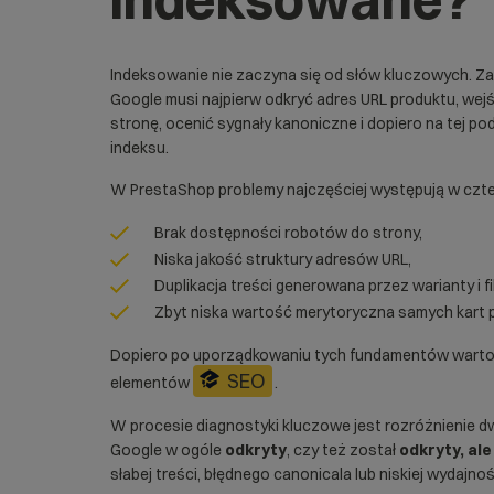
Indeksowanie nie zaczyna się od słów kluczowych. Za
Google musi najpierw odkryć adres URL produktu, wej
stronę, ocenić sygnały kanoniczne i dopiero na tej p
indeksu.
W PrestaShop problemy najczęściej występują w czt
Brak dostępności robotów do strony,
Niska jakość struktury adresów URL,
Duplikacja treści generowana przez warianty i fil
Zbyt niska wartość merytoryczna samych kart 
Dopiero po uporządkowaniu tych fundamentów warto 
SEO
elementów
.
W procesie diagnostyki kluczowe jest rozróżnienie dw
Google w ogóle
odkryty
, czy też został
odkryty, al
słabej treści, błędnego canonicala lub niskiej wydajnoś