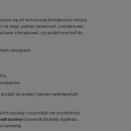
czyna się od technicznej dostępności witryny.
ść na niego, pobrać zawartość, zrenderować
odstawie zdecydować, czy podstrona trafi do
erech obszarach:
try,
produktów.
przejść do analizy typowo rankingowych
óch sytuacji: czy produkt nie został przez
e odrzucony
(z powodu blokady, duplikatu,
ci serwera).