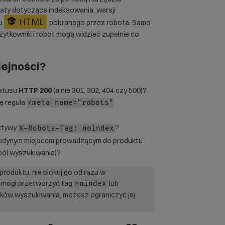
aty dotyczące indeksowania, wersji
HTML
du
pobranego przez robota. Samo
żytkownik i robot mogą widzieć zupełnie co
lejności?
tatusu
HTTP 200
(a nie 301, 302, 404 czy 500)?
ę reguła
<meta name="robots"
ektywy
?
X-Robots-Tag: noindex
 jedynym miejscem prowadzącym do produktu
pól wyszukiwania)?
roduktu, nie blokuj go od razu w
y mógł przetworzyć tag
lub
noindex
ników wyszukiwania, możesz ograniczyć jej