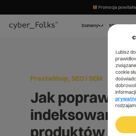
Promocja powitalna
Domeny
SSL
Hos
c
Lubisz do
prawidłow
związane 
cookie sł
PrestaShop
SEO i SEM
doświadcz
dobrowoln
Jak poprawić
informacj
prywatn
rodzajami
indeksowanie
produktów w