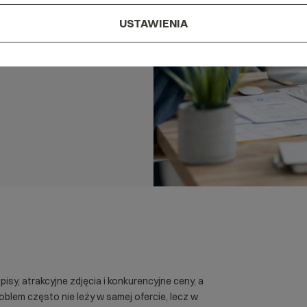
USTAWIENIA
isy, atrakcyjne zdjęcia i konkurencyjne ceny, a
oblem często nie leży w samej ofercie, lecz w