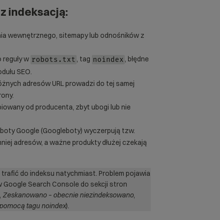
 indeksacją:
nia wewnętrznego, sitemapy lub odnośników z
o reguły w
, tag
, błędne
robots.txt
noindex
odułu SEO.
różnych adresów URL prowadzi do tej samej
rony.
piowany od producenta, zbyt ubogi lub nie
oboty Google (Googleboty) wyczerpują tzw.
 mniej adresów, a ważne produkty dłużej czekają
trafić do indeksu natychmiast. Problem pojawia
 w Google Search Console do sekcji stron
,
Zeskanowano – obecnie niezindeksowano
,
pomocą tagu noindex
).