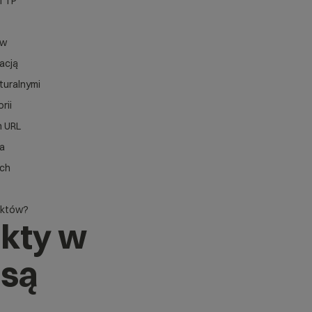
HTTP
ów
nacją
turalnymi
rii
h URL
ia
ach
uktów?
ukty w
 są