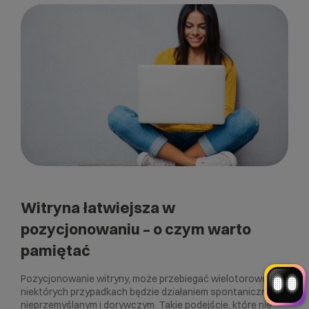
Witaj! Jestem robo_Folks.
W czym mogę pomóc?
Kliknij kafelek albo napisz wiadomość
— znajdziemy rozwiązanie
Wybór hostingu
Wybór domeny
Bazy danych
Konfiguracja email
+
Optymalizacja wydajności
więcej
Witryna łatwiejsza w
pozycjonowaniu – o czym warto
pamiętać
Pozycjonowanie witryny, może przebiegać wielotorowo. W
niektórych przypadkach będzie działaniem spontanicznym,
nieprzemyślanym i dorywczym. Takie podejście, które nie