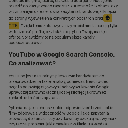
Console Insights, jeśli są dla Ciebie dostępne. Następnie
przejdź do klasycznego raportu Skuteczność i zobacz, czy
w tym samym okresie rosną zapytania brandowe, kliknięcia
do strony, wyświetlenia konkretnych podstron oraz
CTR
. Dzięki temu zobaczysz, czy social media budują tylko
widoczność profilu, czy także popyt na Twoją markę i
ofertę. Sprawdźmy te najpopularniejsze kanały
społecznościowe.
YouTube w Google Search Console.
Co analizować?
YouTube jest naturalnym pierwszym kandydatem do
przeprowadzenia takiej analizy, ponieważ treści wideo
często pojawiają się w wynikach wyszukiwania Google.
Sprawdzaj zarówno łączną liczbę kliknięć jak również
konkretne treści i zapytania.
Pytania, na jakie chcesz sobie odpowiedzieć brzmi – jakie
filmy zdobywają widoczność w Google, jakie zapytania
prowadzą do kanału i czy użytkownicy szukają nazwy marki
czy raczej problemu jaki omawiasz w filmie. Ta wiedza