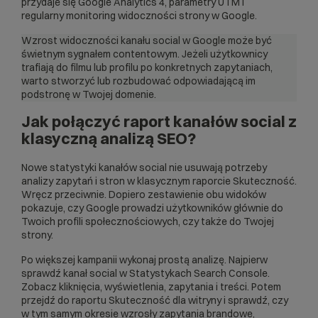
przydaje się Google Analytics 4, parametry UTM i
regularny
monitoring widoczności strony w Google
.
Wzrost widoczności kanału social w Google może być
świetnym sygnałem contentowym. Jeżeli użytkownicy
trafiają do filmu lub profilu po konkretnych zapytaniach,
warto stworzyć lub rozbudować odpowiadającą im
podstronę w Twojej domenie.
Jak połączyć raport kanałów social z
klasyczną analizą SEO?
Nowe statystyki kanałów social nie usuwają potrzeby
analizy zapytań i stron w klasycznym raporcie Skuteczność.
Wręcz przeciwnie. Dopiero zestawienie obu widoków
pokazuje, czy Google prowadzi użytkowników głównie do
Twoich profili społecznościowych, czy także do Twojej
strony.
Po większej kampanii wykonaj prostą analizę. Najpierw
sprawdź kanał social w Statystykach Search Console.
Zobacz kliknięcia, wyświetlenia, zapytania i treści. Potem
przejdź do raportu Skuteczność dla witryny i sprawdź, czy
w tym samym okresie wzrosły zapytania brandowe,