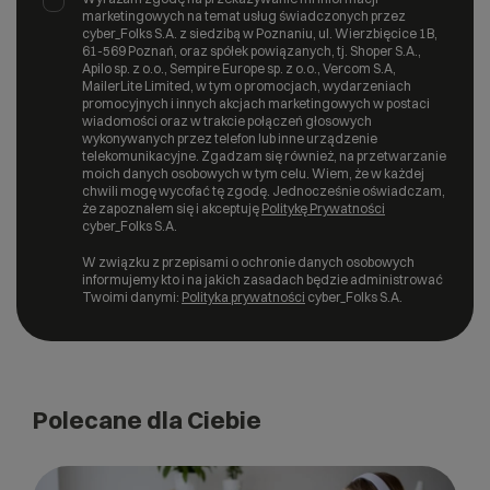
marketingowych na temat usług świadczonych przez
cyber_Folks S.A. z siedzibą w Poznaniu, ul. Wierzbięcice 1B,
61-569 Poznań, oraz spółek powiązanych, tj. Shoper S.A.,
Apilo sp. z o.o., Sempire Europe sp. z o.o., Vercom S.A,
MailerLite Limited, w tym o promocjach, wydarzeniach
promocyjnych i innych akcjach marketingowych w postaci
wiadomości oraz w trakcie połączeń głosowych
wykonywanych przez telefon lub inne urządzenie
telekomunikacyjne. Zgadzam się również, na przetwarzanie
moich danych osobowych w tym celu. Wiem, że w każdej
chwili mogę wycofać tę zgodę. Jednocześnie oświadczam,
że zapoznałem się i akceptuję
Politykę Prywatności
cyber_Folks S.A.
W związku z przepisami o ochronie danych osobowych
informujemy kto i na jakich zasadach będzie administrować
Twoimi danymi:
Polityka prywatności
cyber_Folks S.A.
Polecane dla Ciebie