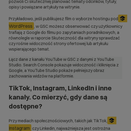
pozwoli Ci skuteczniej planować tematy odcinków, tytuły,
opisy i powiązane artykuły na witrynie.
Przykładowo, jeśli publikujesz film o wyborze hostingu pod
WordPress
, w GSC możesz obserwować czy użytkownicy
trafiają z Google do filmu po zapytaniach poradnikowych, a
równolegle w raporcie Skuteczność dla witryny sprawdzać
czy rośnie widoczność strony ofertowej lub artykułu
wspierającego temat.
Łącz dane z kanału YouTube w GSC z danymi z YouTube
Studio. Search Console pokazuje widoczność i kliknięcia z
Google, a YouTube Studio pokaże pełniejszy obraz
zachowania widzów na platformie.
TikTok, Instagram, LinkedIn i inne
kanały. Co mierzyć, gdy dane są
dostępne?
Przy mediach społecznościowych, takich jak TikTok,
Instagram
czy Linkedin, najważniejsza jest ostrożna