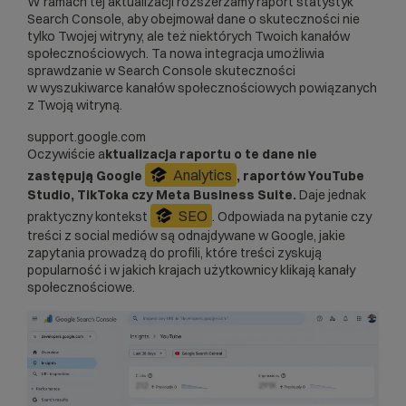
W ramach tej aktualizacji rozszerzamy
raport statystyk
Search Console
, aby obejmował dane o skuteczności nie
tylko Twojej witryny, ale też niektórych Twoich kanałów
społecznościowych. Ta nowa integracja umożliwia
sprawdzanie w Search Console skuteczności
w wyszukiwarce kanałów społecznościowych powiązanych
z Twoją witryną.
support.google.com
Oczywiście a
ktualizacja raportu o te dane nie
Analytics
zastępują Google
, raportów YouTube
Studio, TikToka czy Meta Business Suite.
Daje jednak
SEO
praktyczny kontekst
. Odpowiada na pytanie czy
treści z social mediów są odnajdywane w Google, jakie
zapytania prowadzą do profili, które treści zyskują
popularność i w jakich krajach użytkownicy klikają kanały
społecznościowe.