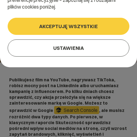
preferencje precyzyjnie – zapoznaj się z rodzajami
plików cookies poniżej.
AKCEPTUJĘ WSZYSTKIE
USTAWIENIA
Publikujesz film na YouTube, nagrywasz TikToka,
robisz mocny post na LinkedInie albo uruchamiasz
kampanię z influencerem. Po kilku dniach chcesz
sprawdzić, czy akcja przełożyła się na większe
zainteresowanie marką w Google. Możesz to
Search Console
sprawdzić w Google
, ale musisz
rozróżnić dwa typy danych. Po pierwsze, w
klasycznym raporcie Skuteczność sprawdzisz
pośredni wpływ social mediów na stronę, czyli wzrost
zapytań brandowych, kliknięć, wyświetleń i