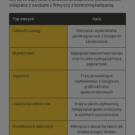
związane z osobami z firmy czy z konkretną kampanią.
Typ danych
Opis
Całkowity zasięg
Kliknięcia i wyświetlenia
generujące ruch z Google do
kanału social
Wyniki treści
Najpopularniejsze treści kanału
oraz te, jakie zyskują lub tracą
popularność
Zapytania
Frazy prowadzące
użytkowników z Google do
profili lub treści
społecznościowych
Lokalizacja odbiorców
Kraje w jakich użytkownicy
klikają kanał społecznościowy
w wynikach wyszukiwania
Dodatkowe źródła wizyt
Kliknięcia z obszarów takich jak
Grafika Google, Wideo,