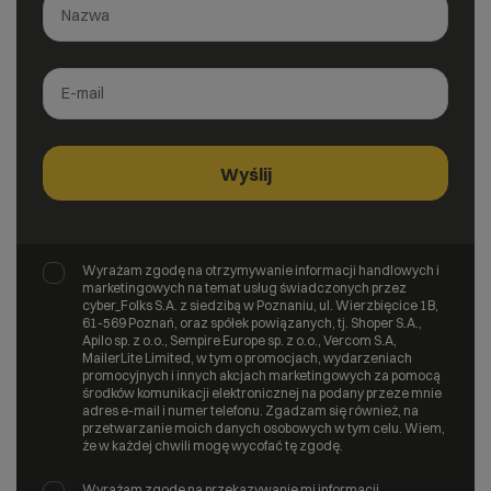
Wyrażam zgodę na otrzymywanie informacji handlowych i
marketingowych na temat usług świadczonych przez
cyber_Folks S.A. z siedzibą w Poznaniu, ul. Wierzbięcice 1B,
61-569 Poznań, oraz spółek powiązanych, tj. Shoper S.A.,
Apilo sp. z o.o., Sempire Europe sp. z o.o., Vercom S.A,
MailerLite Limited, w tym o promocjach, wydarzeniach
promocyjnych i innych akcjach marketingowych za pomocą
środków komunikacji elektronicznej na podany przeze mnie
adres e-mail i numer telefonu. Zgadzam się również, na
przetwarzanie moich danych osobowych w tym celu. Wiem,
że w każdej chwili mogę wycofać tę zgodę.
Wyrażam zgodę na przekazywanie mi informacji