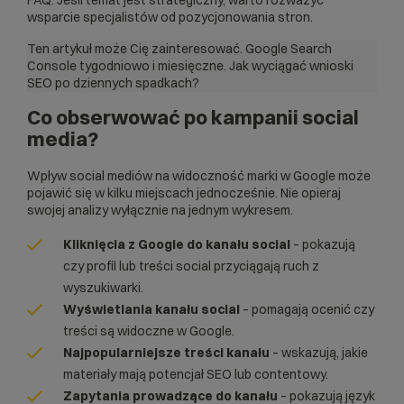
FAQ. Jeśli temat jest strategiczny, warto rozważyć
wsparcie specjalistów od
pozycjonowania stron
.
Ten artykuł może Cię zainteresować.
Google Search
Console tygodniowo i miesięczne. Jak wyciągać wnioski
SEO po dziennych spadkach?
Co obserwować po kampanii social
media?
Wpływ social mediów na widoczność marki w Google może
pojawić się w kilku miejscach jednocześnie. Nie opieraj
swojej analizy wyłącznie na jednym wykresem.
Kliknięcia z Google do kanału social
– pokazują
czy profil lub treści social przyciągają ruch z
wyszukiwarki.
Wyświetlania kanału social
– pomagają ocenić czy
treści są widoczne w Google.
Najpopularniejsze treści kanału
– wskazują, jakie
materiały mają potencjał SEO lub contentowy.
Zapytania prowadzące do kanału
– pokazują język