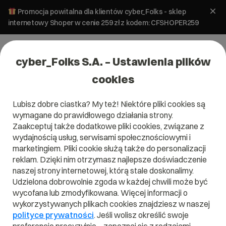
Promocja powitalna dla klientów cyber_Folks - sklep
internetowy Shoper w cenie 259 zł z kodem: CFSHOPER259
cyber_Folks S.A. – Ustawienia plików
cookies
Lubisz dobre ciastka? My też! Niektóre pliki cookies są
Analityka
SEO i SEM
wymagane do prawidłowego działania strony.
Social media w Google Search
Zaakceptuj także dodatkowe pliki cookies, związane z
Console. Nowość
wydajnością usług, serwisami społecznościowymi i
marketingiem. Pliki cookie służą także do personalizacji
reklam. Dzięki nim otrzymasz najlepsze doświadczenie
13 maja 2026
ok.
7
min
naszej strony internetowej, którą stale doskonalimy.
Udzielona dobrowolnie zgoda w każdej chwili może być
wycofana lub zmodyfikowana. Więcej informacji o
wykorzystywanych plikach cookies znajdziesz w naszej
polityce prywatności
. Jeśli wolisz określić swoje