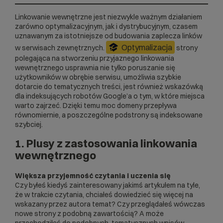
Linkowanie wewnętrzne jest niezwykle ważnym działaniem
zarówno optymalizacyjnym, jak i dystrybucyjnym, czasem
uznawanym za istotniejsze od budowania zaplecza linków
Optymalizacja
w serwisach zewnętrznych.
strony
polegająca na stworzeniu przyjaznego linkowania
wewnętrznego usprawnia nie tylko poruszanie się
użytkowników w obrębie serwisu, umożliwia szybkie
dotarcie do tematycznych treści, jest również wskazówką
dla indeksujących robotów Google’a o tym, w które miejsca
warto zajrzeć. Dzięki temu moc
domeny
przepływa
równomiernie, a poszczególne podstrony są indeksowane
szybciej.
1. Plusy z zastosowania linkowania
wewnętrznego
Większa przyjemność czytania i uczenia się
Czy byłeś kiedyś zainteresowany jakimś artykułem na tyle,
że w trakcie czytania, chciałeś dowiedzieć się więcej na
wskazany przez autora temat? Czy przeglądałeś wówczas
nowe strony z podobną zawartością? A może
przechodziłeś do podobnych, tematycznych wpisów,