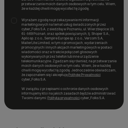
przetwarzanie moich danych osobowych w tym celu. Wiem,
że w każdej chwili mogę wycofać tę zgodę.
Wyrażam zgodę na przekazywanie mi informacji
marketingowych na temat usług świadczonych przez
cyber_Folks S.A. z siedzibą w Poznaniu, ul. Wierzbięcice 1B,
61-569 Poznań, oraz spółek powiązanych, tj. Shoper S.A.,
Apilo sp. z o.o., Sempire Europe sp. z o.o., Vercom S.A,
MailerLite Limited, w tym o promocjach, wydarzeniach
promocyjnych i innych akcjach marketingowych w postaci
wiadomości oraz w trakcie połączeń głosowych
wykonywanych przez telefon lub inne urządzenie
telekomunikacyjne. Zgadzam się również, na przetwarzanie
moich danych osobowych w tym celu. Wiem, że w każdej
chwili mogę wycofać tę zgodę. Jednocześnie oświadczam,
że zapoznałem się i akceptuję
Politykę Prywatności
cyber_Folks S.A.
W związku z przepisami o ochronie danych osobowych
informujemy kto i na jakich zasadach będzie administrować
Twoimi danymi:
Polityka prywatności
cyber_Folks S.A.