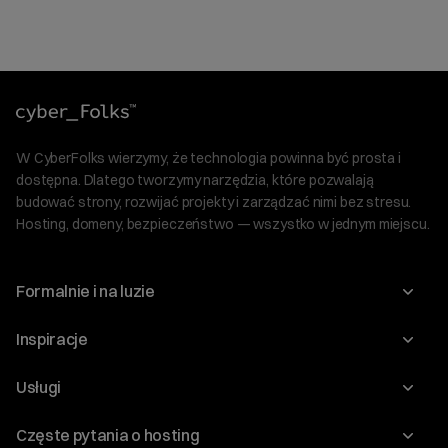
W CyberFolks wierzymy, że technologia powinna być prosta i
dostępna. Dlatego tworzymy narzędzia, które pozwalają
budować strony, rozwijać projekty i zarządzać nimi bez stresu.
Hosting, domeny, bezpieczeństwo — wszystko w jednym miejscu.
Formalnie i na luzie
O nas
Inspiracje
Relacje inwestorskie
Blog
Usługi
Program Korzyści dla Inwestorów
Słownik IT
Domeny
Regulaminy i specyfikacje
Częste pytania o hosting