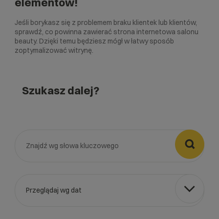
elementów!
Jeśli borykasz się z problemem braku klientek lub klientów,
sprawdź, co powinna zawierać strona internetowa salonu
beauty. Dzięki temu będziesz mógł w łatwy sposób
zoptymalizować witrynę.
Szukasz dalej?

Przeglądaj wg dat
Wybierz gotową listę. Użyj spacji, aby otworzyć.
Naciśnij spację, aby otworzyć listę, klawisze strzałek, aby nawi