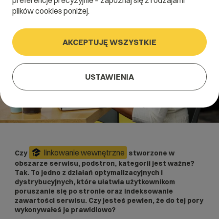
preferencje precyzyjnie – zapoznaj się z rodzajami
plików cookies poniżej.
AKCEPTUJĘ WSZYSTKIE
USTAWIENIA
linkowanie wewnętrzne
Czy
stworzone w
obszarze serwisu, podstron, kategorii jest ważne?
Tak. To jedno z działań optymalizacyjnych i
dystrybucyjnych, które ułatwia użytkownikom
poruszanie się po stronie oraz indeksowanie
zawartości serwisu. Czy jesteś pewien, że do tej pory
wykonywałeś je prawidłowo?