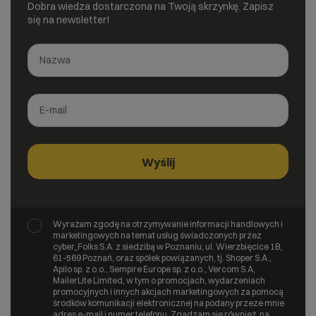
Dobra wiedza dostarczona na Twoją skrzynkę. Zapisz
się na newsletter!
Wyrażam zgodę na otrzymywanie informacji handlowych i
marketingowych na temat usług świadczonych przez
cyber_Folks S.A. z siedzibą w Poznaniu, ul. Wierzbięcice 1B,
61-569 Poznań, oraz spółek powiązanych, tj. Shoper S.A.,
Apilo sp. z o.o., Sempire Europe sp. z o.o., Vercom S.A,
MailerLite Limited, w tym o promocjach, wydarzeniach
promocyjnych i innych akcjach marketingowych za pomocą
środków komunikacji elektronicznej na podany przeze mnie
adres e-mail i numer telefonu. Zgadzam się również, na