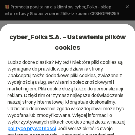
Promocja powitalna dla klientów cyber_Folks - sklep
internetowy Shoper w cenie 259 zł z kodem: CFSHOPER259
cyber_Folks S.A. – Ustawienia plików
cookies
Lubisz dobre ciastka? My też! Niektóre pliki cookies są
SEO i SEM
Tworzenie stron
wymagane do prawidłowego działania strony.
Linkowanie wewnętrzne – instrukcja
Zaakceptuj także dodatkowe pliki cookies, związane z
krok po kroku
wydajnością usług, serwisami społecznościowymi i
marketingiem. Pliki cookie służą także do personalizacji
reklam. Dzięki nim otrzymasz najlepsze doświadczenie
30 czerwca 2023
ok.
4
min
naszej strony internetowej, którą stale doskonalimy.
Udzielona dobrowolnie zgoda w każdej chwili może być
wycofana lub zmodyfikowana. Więcej informacji o
wykorzystywanych plikach cookies znajdziesz w naszej
polityce prywatności
. Jeśli wolisz określić swoje