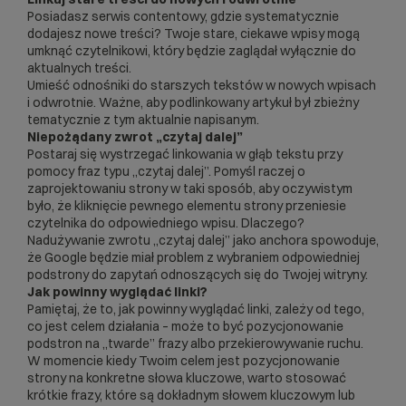
Posiadasz serwis contentowy, gdzie systematycznie
dodajesz nowe treści? Twoje stare, ciekawe wpisy mogą
umknąć czytelnikowi, który będzie zaglądał wyłącznie do
aktualnych treści.
Umieść odnośniki do starszych tekstów w nowych wpisach
i odwrotnie. Ważne, aby podlinkowany artykuł był zbieżny
tematycznie z tym aktualnie napisanym.
Niepożądany zwrot „czytaj dalej”
Postaraj się wystrzegać linkowania w głąb tekstu przy
pomocy fraz typu „czytaj dalej”. Pomyśl raczej o
zaprojektowaniu strony w taki sposób, aby oczywistym
było, że kliknięcie pewnego elementu strony przeniesie
czytelnika do odpowiedniego wpisu. Dlaczego?
Nadużywanie zwrotu „czytaj dalej” jako anchora spowoduje,
że Google będzie miał problem z wybraniem odpowiedniej
podstrony do zapytań odnoszących się do Twojej witryny.
Jak powinny wyglądać linki?
Pamiętaj, że to, jak powinny wyglądać linki, zależy od tego,
co jest celem działania – może to być pozycjonowanie
podstron na „twarde” frazy albo przekierowywanie ruchu.
W momencie kiedy Twoim celem jest
pozycjonowanie
strony
na konkretne słowa kluczowe, warto stosować
krótkie frazy, które są dokładnym słowem kluczowym lub