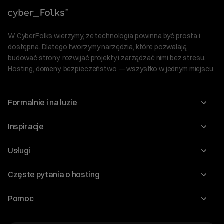
W CyberFolks wierzymy, że technologia powinna być prosta i
dostępna. Dlatego tworzymy narzędzia, które pozwalają
budować strony, rozwijać projekty i zarządzać nimi bez stresu.
Hosting, domeny, bezpieczeństwo — wszystko w jednym miejscu.
Formalnie i na luzie
O nas
Inspiracje
Relacje inwestorskie
Blog
Usługi
Program Korzyści dla Inwestorów
Słownik IT
Domeny
Regulaminy i specyfikacje
Częste pytania o hosting
WordPress
Certyfikaty SSL
Raporty i dokumenty
Jak przenieść stronę?
Audyt stron
Pomoc
Hosting www
Cennik domen
Jak przenieść domenę?
Generator polityki prywatności
Pomoc cyber_Folks
Hosting dla WordPress