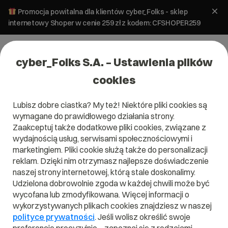
Promocja powitalna dla klientów cyber_Folks - sklep
internetowy Shoper w cenie 259 zł z kodem: CFSHOPER259
cyber_Folks S.A. – Ustawienia plików
cookies
Lubisz dobre ciastka? My też! Niektóre pliki cookies są
#pozycjonowanie
wymagane do prawidłowego działania strony.
Zaakceptuj także dodatkowe pliki cookies, związane z
wydajnością usług, serwisami społecznościowymi i
marketingiem. Pliki cookie służą także do personalizacji
reklam. Dzięki nim otrzymasz najlepsze doświadczenie
naszej strony internetowej, którą stale doskonalimy.
Udzielona dobrowolnie zgoda w każdej chwili może być
wycofana lub zmodyfikowana. Więcej informacji o
wykorzystywanych plikach cookies znajdziesz w naszej
polityce prywatności
. Jeśli wolisz określić swoje