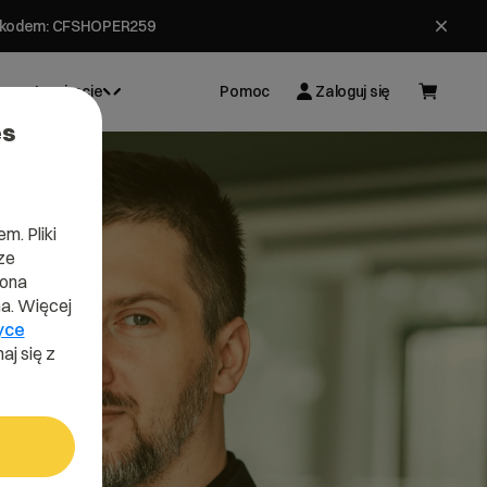
ł z kodem: CFSHOPER259
Inspiracje
Pomoc
Zaloguj się
es
m. Pliki
ze
lona
a. Więcej
yce
aj się z