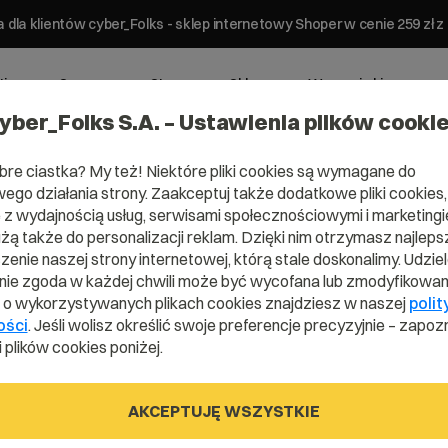
 dla klientów cyber_Folks - sklep internetowy Shoper w cenie 259 z
ting
Serwery
Strony
Sklepy
Wsparcie biznesowe
yber_Folks S.A. – Ustawienia plików cooki
bre ciastka? My też! Niektóre pliki cookies są wymagane do
ego działania strony. Zaakceptuj także dodatkowe pliki cookies,
z wydajnością usług, serwisami społecznościowymi i marketingie
użą także do personalizacji reklam. Dzięki nim otrzymasz najleps
enie naszej strony internetowej, którą stale doskonalimy. Udzie
ie zgoda w każdej chwili może być wycofana lub zmodyfikowan
ec –
i o wykorzystywanych plikach cookies znajdziesz w naszej
polit
ości
. Jeśli wolisz określić swoje preferencje precyzyjnie – zapozn
 plików cookies poniżej.
AKCEPTUJĘ WSZYSTKIE