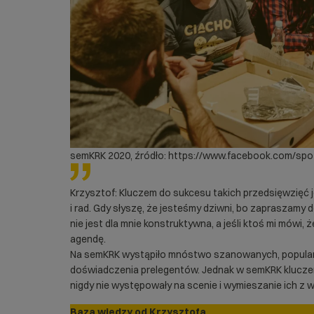
semKRK 2020, źródło: https://www.facebook.com/spo
Krzysztof: Kluczem do sukcesu takich przedsięwzięć 
i rad. Gdy słyszę, że jesteśmy dziwni, bo zapraszamy 
nie jest dla mnie konstruktywna, a jeśli ktoś mi mówi, 
agendę.
Na semKRK wystąpiło mnóstwo szanowanych, popularn
doświadczenia prelegentów. Jednak w semKRK klucze
nigdy nie występowały na scenie i wymieszanie ich z
Baza wiedzy od Krzysztofa