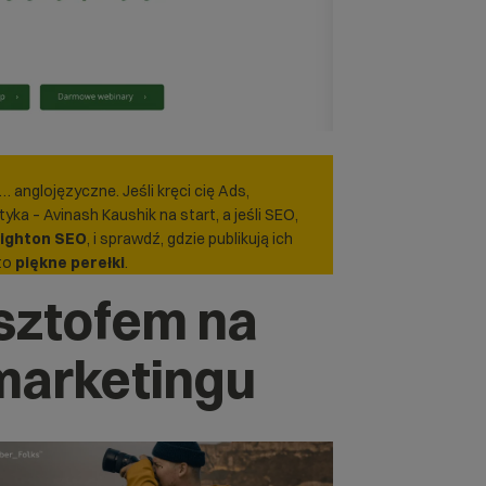
 anglojęzyczne. Jeśli kręci cię Ads,
yka – Avinash Kaushik na start, a jeśli SEO,
ighton SEO
, i sprawdź, gdzie publikują ich
 to
piękne perełki
.
sztofem na
marketingu