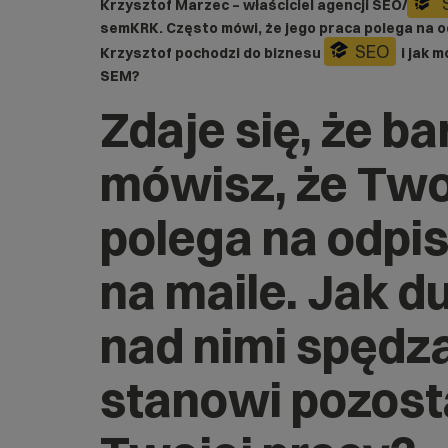
Krzysztof Marzec – właściciel agencji SEO/
semKRK
. Często mówi, że jego praca polega na 
SEO
Krzysztof pochodzi do biznesu
i jak 
SEM?
Zdaje się, że b
mówisz, że Two
polega na odpi
na maile. Jak d
nad nimi spędza
stanowi pozost