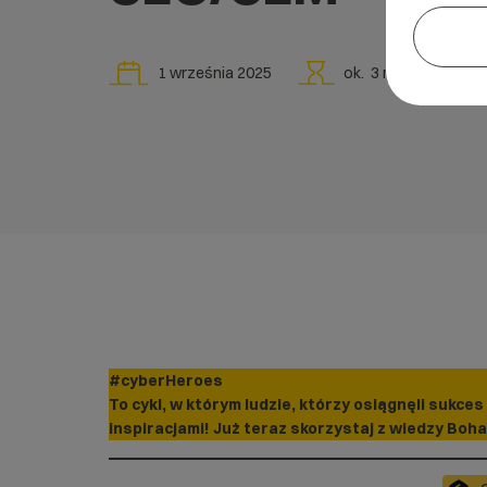
1 września 2025
ok.
3
min
#cyberHeroes
To cykl, w którym ludzie, którzy osiągnęli sukces 
inspiracjami! Już teraz skorzystaj z wiedzy Boha