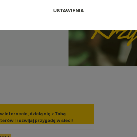
USTAWIENIA
w internecie, dzielą się z Tobą
terów i rozwijaj przygodę w sieci!