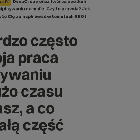
SEM
DevaGroup
oraz twórca spotkań
odpisywaniu na maile. Czy to prawda? Jak
może Cię zainspirować w tematach SEO i
ardzo często
ja praca
sywaniu
użo czasu
sz, a co
ałą część