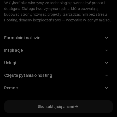
W CyberFolks wierzymy, że technologia powinna być prosta i
dostępna. Dlatego tworzymy narzędzia, które pozwalają
budować strony, rozwijać projekty i zarządzać nimi bez stresu.
Hosting, domeny, bezpieczeństwo — wszystko w jednym miejscu.
Formalnie i na luzie
O nas
Inspiracje
Relacje inwestorskie
Blog
Usługi
Program Korzyści dla Inwestorów
Słownik IT
Domeny
Regulaminy i specyfikacje
Częste pytania o hosting
WordPress
Certyfikaty SSL
Raporty i dokumenty
Jak przenieść stronę?
Audyt stron
Pomoc
Hosting www
Cennik domen
Jak przenieść domenę?
Generator polityki prywatności
Pomoc cyber_Folks
Hosting dla WordPress
Cennik hostingu, vps, ssl
Jak założyć stronę na WordPress?
Program partnerski
Skontaktuj się z nami
Hosting dla WooCommerce
Plany wsparcia – Serwery dedykowane
Jak uruchomić sklep internetowy?
Mówią o nas