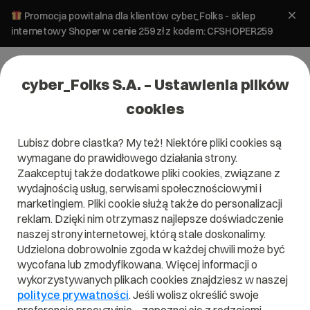
Promocja powitalna dla klientów cyber_Folks - sklep
internetowy Shoper w cenie 259 zł z kodem: CFSHOPER259
cyber_Folks S.A. – Ustawienia plików
cookies
Lubisz dobre ciastka? My też! Niektóre pliki cookies są
#seo
wymagane do prawidłowego działania strony.
Zaakceptuj także dodatkowe pliki cookies, związane z
wydajnością usług, serwisami społecznościowymi i
marketingiem. Pliki cookie służą także do personalizacji
reklam. Dzięki nim otrzymasz najlepsze doświadczenie
naszej strony internetowej, którą stale doskonalimy.
Udzielona dobrowolnie zgoda w każdej chwili może być
wycofana lub zmodyfikowana. Więcej informacji o
wykorzystywanych plikach cookies znajdziesz w naszej
polityce prywatności
. Jeśli wolisz określić swoje