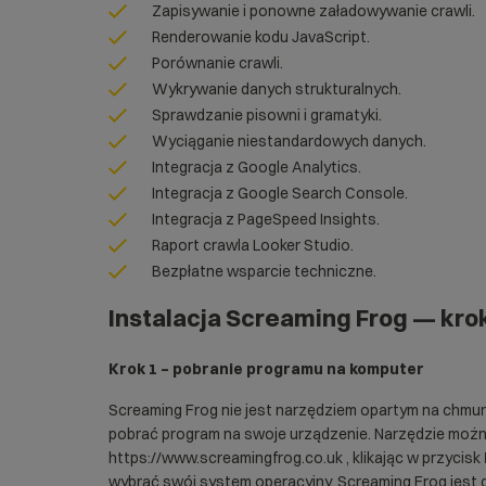
Zapisywanie i ponowne załadowywanie crawli.
Renderowanie kodu JavaScript.
Porównanie crawli.
Wykrywanie danych strukturalnych.
Sprawdzanie pisowni i gramatyki.
Wyciąganie niestandardowych danych.
Integracja z Google Analytics.
Integracja z Google Search Console.
Integracja z PageSpeed Insights.
Raport crawla Looker Studio.
Bezpłatne wsparcie techniczne.
Instalacja Screaming Frog — kro
Krok 1 – pobranie programu na komputer
Screaming Frog nie jest narzędziem opartym na chmurz
pobrać program na swoje urządzenie. Narzędzie możn
https://www.screamingfrog.co.uk
, klikając w przycisk
wybrać swój system operacyjny. Screaming Frog jest