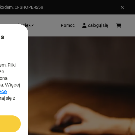
ł z kodem: CFSHOPER259
Inspiracje
Pomoc
Zaloguj się
es
m. Pliki
ze
lona
a. Więcej
yce
aj się z