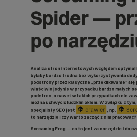
Spider — p
po narzędzi
Analiza stron internetowych względem optymali
byłaby bardzo trudna bez wykorzystywania dedy
podstrony przez klasyczne „przeklikiwanie” się
właściwie jedynie w przypadku bardzo małych s
podstron, a nawet w takich przypadkach nie zaw
można uchwycić ludzkim okiem. W związku z tym,
crawler
Scr
specjalisty SEO jest
, np.
to narzędzie i czy warto zacząć z nim pracować?
Screaming Frog — co to jest za narzędzie i do c