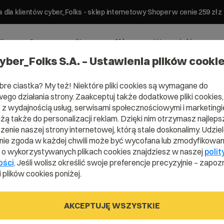
 dla klientów cyber_Folks - sklep internetowy Shoper w cenie 259 z
ting
Serwery
Strony
Sklepy
Wsparcie biznesowe
yber_Folks S.A. – Ustawienia plików cooki
bre ciastka? My też! Niektóre pliki cookies są wymagane do
ego działania strony. Zaakceptuj także dodatkowe pliki cookies,
z wydajnością usług, serwisami społecznościowymi i marketingie
użą także do personalizacji reklam. Dzięki nim otrzymasz najleps
enie naszej strony internetowej, którą stale doskonalimy. Udzie
ie zgoda w każdej chwili może być wycofana lub zmodyfikowan
g SEO
i o wykorzystywanych plikach cookies znajdziesz w naszej
polit
ości
. Jeśli wolisz określić swoje preferencje precyzyjnie – zapozn
 plików cookies poniżej.
AKCEPTUJĘ WSZYSTKIE