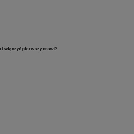
 i włączyć pierwszy crawl?