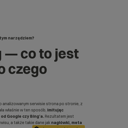
 tym narzędziem?
— co to jest
do czego
o analizowanym serwisie strona po stronie, z
iała właśnie w ten sposób,
imitując
od Google czy Bing’a.
Rezultatem jest
isu, a także takie dane jak
nagłówki, meta