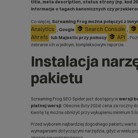
title, meta description, status strony (np. kod 200
informacje o tagach kanonicznych czy przekier
Co więcej,
Screaming Frog można połączyć z innym
Analytics
Search Console
, Google
,
Ahrefs
API
lub Majestic przy pomocy
.
Poz
zebranie ich w jednym, kompleksowym raporcie.
Instalacja narz
pakietu
Screaming Frog SEO Spider jest dostępny w
wersji b
płatnej wersji
. Obecnie (luty 2024) cena za roczny d
Kwotę tę można obniżyć przy wykupieniu minimum 5 lic
Przed wyborem najbardziej dogodnego pakietu warto z
wymaganiami dotyczącymi narzędzia, gdyż w wielu p
okazać się wystarczająca.