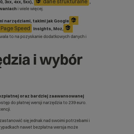
dane strukturalne
, 3xx, 4xx, 5xx),
,
owaniach
i wiele więcej.
i narzędziami, takimi jak Google
Page Speed
Insights, Moz,
wala to na pozyskanie dodatkowych danych i
ędzia i wybór
ezpłatnej oraz bardziej zaawansowanej
ostęp do płatnej wersji narzędzia to 239 euro.
encji.
astanowić się jednak nad swoimi potrzebami i
rzypadkach nawet bezpłatna wersja może