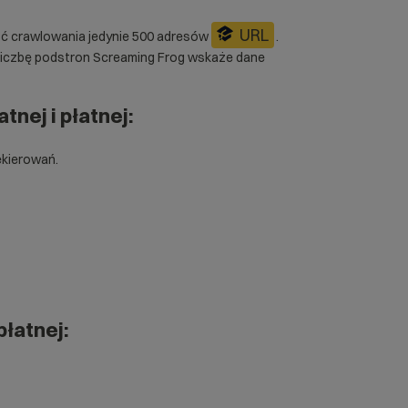
URL
ść crawlowania jedynie 500 adresów
.
liczbę podstron Screaming Frog wskaże dane
nej i płatnej:
ekierowań.
płatnej: