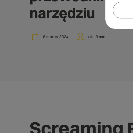
narzędziu
8 marca 2024
ok.
9
min
Screaming 