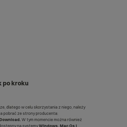
k po kroku
e, dlatego w celu skorzystania z niego, należy
a pobrać ze strony producenta:
Download.
W tym momencie można również
 dostępny na systemy
Windows, Mac Os i