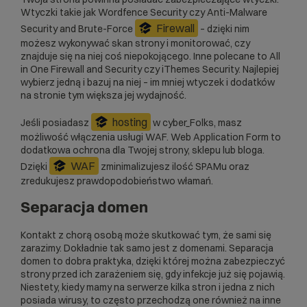
Wtyczki takie jak Wordfence Security czy Anti-Malware
Firewall
Security and Brute-Force
– dzięki nim
możesz wykonywać skan strony i monitorować, czy
znajduje się na niej coś niepokojącego. Inne polecane to All
in One Firewall and Security czy iThemes Security. Najlepiej
wybierz jedną i bazuj na niej – im mniej wtyczek i dodatków
na stronie tym większa jej wydajność.
hosting
Jeśli posiadasz
w cyber_Folks, masz
możliwość włączenia usługi
WAF
. Web Application Form to
dodatkowa ochrona dla Twojej strony, sklepu lub bloga.
WAF
Dzięki
zminimalizujesz ilość SPAMu oraz
zredukujesz prawdopodobieństwo włamań.
Separacja domen
Kontakt z chorą osobą może skutkować tym, że sami się
zarazimy. Dokładnie tak samo jest z domenami. Separacja
domen to dobra praktyka, dzięki której można zabezpieczyć
strony przed ich zarażeniem się, gdy infekcje już się pojawią.
Niestety, kiedy mamy na serwerze kilka stron i jedna z nich
posiada wirusy, to często przechodzą one również na inne