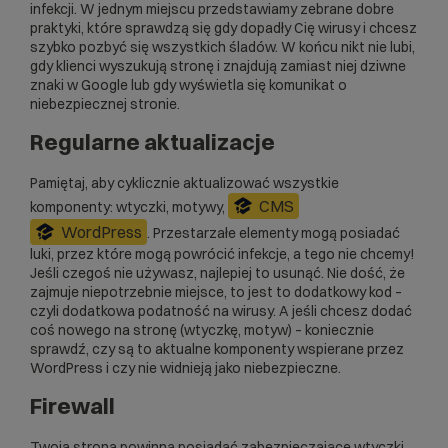
infekcji. W jednym miejscu przedstawiamy zebrane dobre
praktyki, które sprawdzą się gdy dopadły Cię wirusy i chcesz
szybko pozbyć się wszystkich śladów. W końcu nikt nie lubi,
gdy klienci wyszukują stronę i znajdują zamiast niej dziwne
znaki w Google lub gdy wyświetla się komunikat o
niebezpiecznej stronie.
Regularne aktualizacje
Pamiętaj, aby cyklicznie aktualizować wszystkie
CMS
komponenty: wtyczki, motywy,
WordPress
. Przestarzałe elementy mogą posiadać
luki, przez które mogą powrócić infekcje, a tego nie chcemy!
Jeśli czegoś nie używasz, najlepiej to usunąć. Nie dość, że
zajmuje niepotrzebnie miejsce, to jest to dodatkowy kod –
czyli dodatkowa podatność na wirusy. A jeśli chcesz dodać
coś nowego na stronę (wtyczkę, motyw) – koniecznie
sprawdź, czy są to aktualne komponenty wspierane przez
WordPress i czy nie widnieją jako niebezpieczne.
Firewall
Twoja strona powinna posiadać zabezpieczające wtyczki.