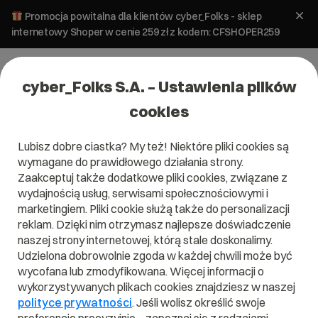
Promocja powitalna dla klientów cyber_Folks - sklep
internetowy Shoper w cenie 259 zł z kodem: CFSHOPER259
cyber_Folks S.A. – Ustawienia plików
cookies
Lubisz dobre ciastka? My też! Niektóre pliki cookies są
Bezpieczeństwo
WordPress
wymagane do prawidłowego działania strony.
Wirusy na stronie – co zrobić po
Zaakceptuj także dodatkowe pliki cookies, związane z
usunięciu infekcji?
wydajnością usług, serwisami społecznościowymi i
marketingiem. Pliki cookie służą także do personalizacji
reklam. Dzięki nim otrzymasz najlepsze doświadczenie
14 marca 2024
ok.
5
min
naszej strony internetowej, którą stale doskonalimy.
Udzielona dobrowolnie zgoda w każdej chwili może być
wycofana lub zmodyfikowana. Więcej informacji o
wykorzystywanych plikach cookies znajdziesz w naszej
polityce prywatności
. Jeśli wolisz określić swoje