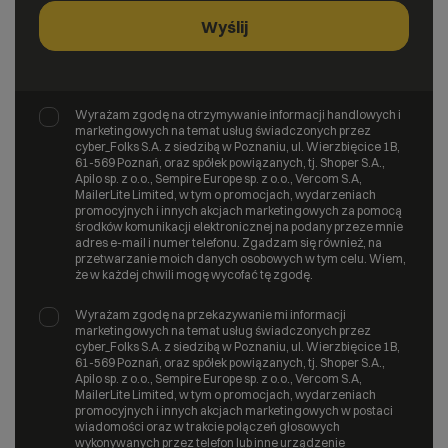
Wyrażam zgodę na otrzymywanie informacji handlowych i
marketingowych na temat usług świadczonych przez
cyber_Folks S.A. z siedzibą w Poznaniu, ul. Wierzbięcice 1B,
61-569 Poznań, oraz spółek powiązanych, tj. Shoper S.A.,
Apilo sp. z o.o., Sempire Europe sp. z o.o., Vercom S.A,
MailerLite Limited, w tym o promocjach, wydarzeniach
promocyjnych i innych akcjach marketingowych za pomocą
środków komunikacji elektronicznej na podany przeze mnie
adres e-mail i numer telefonu. Zgadzam się również, na
przetwarzanie moich danych osobowych w tym celu. Wiem,
że w każdej chwili mogę wycofać tę zgodę.
Wyrażam zgodę na przekazywanie mi informacji
marketingowych na temat usług świadczonych przez
cyber_Folks S.A. z siedzibą w Poznaniu, ul. Wierzbięcice 1B,
61-569 Poznań, oraz spółek powiązanych, tj. Shoper S.A.,
Apilo sp. z o.o., Sempire Europe sp. z o.o., Vercom S.A,
MailerLite Limited, w tym o promocjach, wydarzeniach
promocyjnych i innych akcjach marketingowych w postaci
wiadomości oraz w trakcie połączeń głosowych
wykonywanych przez telefon lub inne urządzenie