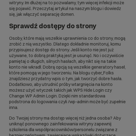
witryny. Im dłużej na to pozwalamy, tym więcej infekcji może
się pojawić. Przeczytaj artykuł na naszym blogu i dowiedz
się,
jak włączyć separację domen
.
Sprawdź dostępy do strony
Osoby, które mają wszelkie uprawnienia co do strony, mogą
zrobić z nią wszystko. Dlatego dokładnie monitoruj, komu
przypisujesz dostęp do strony. Jeśli konto nie jest już
używane, to dobrą praktyką jest je usunąć. No i oczywiście
pamiętaj o długich, silnych hasłach, aby nikt się na takie
konto nie wkradł. Dobrą opcją są wszelkie generatory haseł,
które pomogą w jego tworzeniu. Na blogu cyber_Folks
znajdziesz przydatny wpis o tym,
jak tworzyć dobre hasła
.
Dodatkowo, aby utrudnić próby wtargnięcia na konto
możesz użyć wtyczek takich jak WPS Hide Login czy
Change WP Admin Login. Dzięki nim standardowa
podstrona do logowania czyli /wp-admin może być zupełnie
inna.
Do Twojej strony ma dostęp więcej niż jedna osoba? Aby
uniknąć ponownego zainfekowania witryny zapewnij
szkolenia dla współpracowników/personelu związane z
bezpieczeństwem, zawierające wskazówki dotyczące