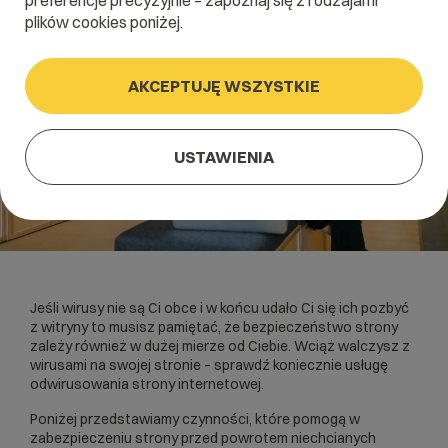
preferencje precyzyjnie – zapoznaj się z rodzajami
plików cookies poniżej.
AKCEPTUJĘ WSZYSTKIE
USTAWIENIA
Jeśli wirusy nie są Ci obce i w końcu udało Ci się ich pozbyć
z witryny to musisz pamiętać, że bezpieczeństwo strony
zależy również w dużej mierze od Ciebie. Wciąż walczysz z
wirusami na swojej stronie – sprawdź koniecznie usługę
odwirusowania strony internetowej
.
Poniżej przedstawiamy czynności, które pomogą w
zabezpieczeniu strony przed powrotem niechcianych