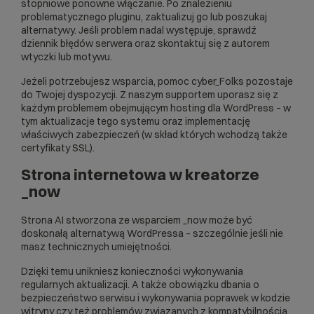
stopniowe ponowne włączanie. Po znalezieniu
problematycznego pluginu, zaktualizuj go lub poszukaj
alternatywy. Jeśli problem nadal występuje, sprawdź
dziennik błędów serwera oraz skontaktuj się z autorem
wtyczki lub motywu.
Jeżeli potrzebujesz wsparcia,
pomoc cyber_Folks
pozostaje
do Twojej dyspozycji. Z naszym supportem uporasz się z
każdym problemem obejmującym
hosting dla WordPress
– w
tym aktualizacje tego systemu oraz implementację
właściwych zabezpieczeń (w skład których wchodzą także
certyfikaty SSL
).
Strona internetowa w kreatorze
_now
Strona AI
stworzona ze wsparciem _now może być
doskonałą alternatywą WordPressa – szczególnie jeśli nie
masz technicznych umiejętności.
Dzięki temu unikniesz konieczności wykonywania
regularnych aktualizacji. A także obowiązku dbania o
bezpieczeństwo serwisu i wykonywania poprawek w kodzie
witryny czy też problemów związanych z kompatybilnością