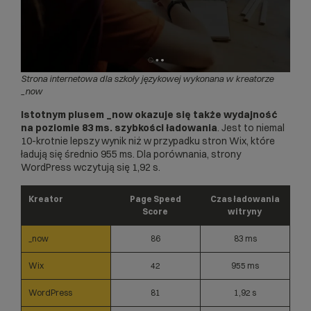
Strona internetowa dla szkoły językowej wykonana w kreatorze
_now
Istotnym plusem _now okazuje się także wydajność
na poziomie 83 ms. szybkości ładowania
. Jest to niemal
10-krotnie lepszy wynik niż w przypadku stron Wix, które
ładują się średnio 955 ms. Dla porównania, strony
WordPress wczytują się 1,92 s.
Kreator
Page Speed
Czas ładowania
Score
witryny
_now
86
83 ms
Wix
42
955 ms
WordPress
81
1,92 s