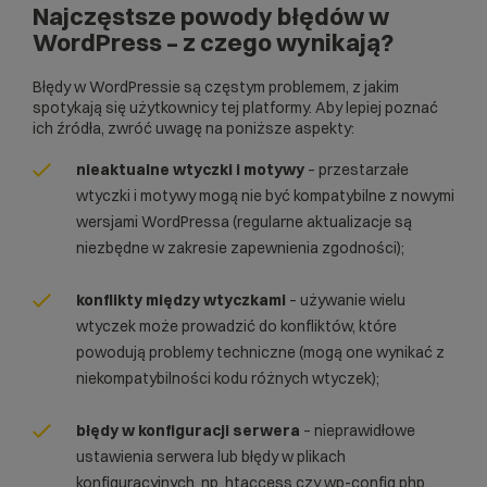
Najczęstsze powody błędów w
WordPress – z czego wynikają?
Błędy w WordPressie są częstym problemem, z jakim
spotykają się użytkownicy tej platformy. Aby lepiej poznać
ich źródła, zwróć uwagę na poniższe aspekty:
nieaktualne wtyczki i motywy
– przestarzałe
wtyczki i motywy mogą nie być kompatybilne z nowymi
wersjami WordPressa (regularne aktualizacje są
niezbędne w zakresie zapewnienia zgodności);
konflikty między wtyczkami
– używanie wielu
wtyczek może prowadzić do konfliktów, które
powodują problemy techniczne (mogą one wynikać z
niekompatybilności kodu różnych wtyczek);
błędy w konfiguracji serwera
– nieprawidłowe
ustawienia serwera lub błędy w plikach
konfiguracyjnych, np .htaccess czy wp-config.php,