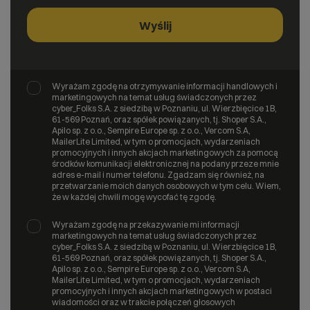
Wyrażam zgodę na otrzymywanie informacji handlowych i
marketingowych na temat usług świadczonych przez
cyber_Folks S.A. z siedzibą w Poznaniu, ul. Wierzbięcice 1B,
61-569 Poznań, oraz spółek powiązanych, tj. Shoper S.A.,
Apilo sp. z o.o., Sempire Europe sp. z o.o., Vercom S.A,
MailerLite Limited, w tym o promocjach, wydarzeniach
promocyjnych i innych akcjach marketingowych za pomocą
środków komunikacji elektronicznej na podany przeze mnie
adres e-mail i numer telefonu. Zgadzam się również, na
przetwarzanie moich danych osobowych w tym celu. Wiem,
że w każdej chwili mogę wycofać tę zgodę.
Wyrażam zgodę na przekazywanie mi informacji
marketingowych na temat usług świadczonych przez
cyber_Folks S.A. z siedzibą w Poznaniu, ul. Wierzbięcice 1B,
61-569 Poznań, oraz spółek powiązanych, tj. Shoper S.A.,
Apilo sp. z o.o., Sempire Europe sp. z o.o., Vercom S.A,
MailerLite Limited, w tym o promocjach, wydarzeniach
promocyjnych i innych akcjach marketingowych w postaci
wiadomości oraz w trakcie połączeń głosowych