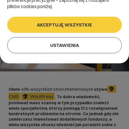
preferencje precyzyjnie – zapoznaj się z rodzajami
plików cookies poniżej.
AKCEPTUJĘ WSZYSTKIE
USTAWIENIA
Około
43% wszystkich stron internetowych
używa
CMS
WordPress
. To dobra wiadomość,
ponieważ masz szansę w tym przypadku znaleźć
wielu specjalistów, którzy pomogą Ci z rozwiązaniem
konkretnych problemów na stronie. Co jednak gdy nie
zamierzasz inwestować dodatkowych funduszy, a
mimo wszystko chcesz wiedzieć jak poradzić sobie z