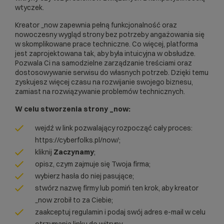
wtyczek.
Kreator _now zapewnia pełną funkcjonalność oraz
nowoczesny wygląd strony bez potrzeby angażowania się
w skomplikowane prace techniczne. Co więcej, platforma
jest zaprojektowana tak, aby była intuicyjna w obsłudze.
Pozwala Ci na samodzielne zarządzanie treściami oraz
dostosowywanie serwisu do własnych potrzeb. Dzięki temu
zyskujesz więcej czasu na rozwijanie swojego biznesu,
zamiast na rozwiązywanie problemów technicznych.
W celu stworzenia strony _now:
wejdź w link pozwalający rozpocząć cały proces:
https://cyberfolks.pl/now/
;
kliknij
Zaczynamy
;
opisz, czym zajmuje się Twoja firma;
wybierz hasła do niej pasujące;
stwórz nazwę firmy lub pomiń ten krok, aby kreator
_now zrobił to za Ciebie;
zaakceptuj regulamin i podaj swój adres e-mail w celu