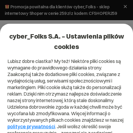
Promocja powitalna dla klientów cyber_Folks - sklep
internetowy Shoper w cenie 259 zł z kodem: CFSHOPER259
cyber_Folks S.A. – Ustawienia plików
cookies
Lubisz dobre ciastka? My też! Niektóre pliki cookies są
Bezpieczeństwo
Hosting
Tworzenie stron
wymagane do prawidłowego działania strony.
WordPress
Zaakceptuj także dodatkowe pliki cookies, związane z
Jak poradzić sobie z
wydajnością usług, serwisami społecznościowymi i
niekompatybilnościami
marketingiem. Pliki cookie służą także do personalizacji
reklam. Dzięki nim otrzymasz najlepsze doświadczenie
WordPressa?
naszej strony internetowej, którą stale doskonalimy.
Udzielona dobrowolnie zgoda w każdej chwili może być
7 lutego 2025
ok.
6
min
wycofana lub zmodyfikowana. Więcej informacji o
wykorzystywanych plikach cookies znajdziesz w naszej
polityce prywatności
. Jeśli wolisz określić swoje