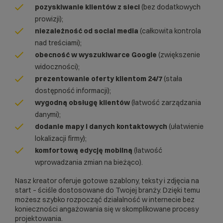
pozyskiwanie klientów z sieci
(bez dodatkowych
prowizji);
niezależność od social media
(całkowita kontrola
nad treściami);
obecność w wyszukiwarce Google
(zwiększenie
widoczności);
prezentowanie oferty klientom 24/7
(stała
dostępność informacji);
wygodną obsługę klientów
(łatwość zarządzania
danymi);
dodanie mapy i danych kontaktowych
(ułatwienie
lokalizacji firmy);
komfortową edycję mobilną
(łatwość
wprowadzania zmian na bieżąco).
Nasz kreator oferuje gotowe szablony, teksty i zdjęcia na
start – ściśle dostosowane do Twojej branży. Dzięki temu
możesz szybko rozpocząć działalność w internecie bez
konieczności angażowania się w skomplikowane procesy
projektowania.