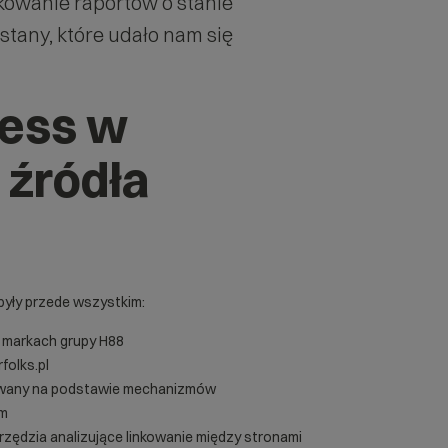
kowanie raportów o stanie
tany, które udało nam się
ess w
 źródła
były przede wszystkim:
h markach grupy H88
olks.pl
wany na podstawie mechanizmów
im
rzędzia analizujące linkowanie między stronami