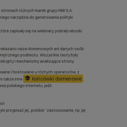
 stronach różnych marek grupy H88 S.A.
atnego narzędzia do generowania polityki
re zapisały się na webinary, pobrały ebooki
rzekazano nazw domenowych ani danych osób
ętrznego podmiotu. Wszystkie testy były
krypty i mechanizmy analizujące strony.
owane i hostowane u różnych operatorów, z
końcówki domenowe
im także inne
.
a polskiego internetu, jeśli:
iot
 przypisać jej „polskie” zastosowanie, np. jej