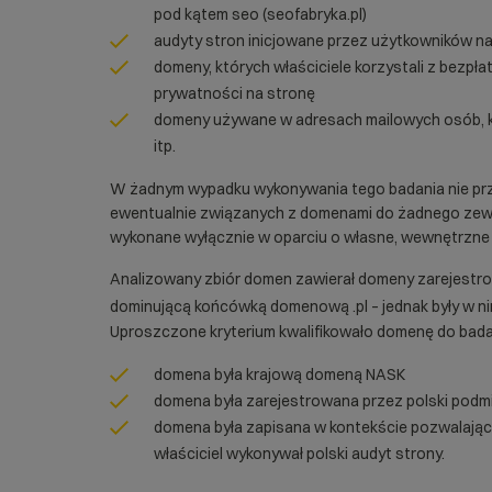
pod kątem seo (seofabryka.pl)
audyty stron inicjowane przez użytkowników na
domeny, których właściciele korzystali z bezpł
prywatności na stronę
domeny używane w adresach mailowych osób, któ
itp.
W żadnym wypadku wykonywania tego badania nie p
ewentualnie związanych z domenami do żadnego zewn
wykonane wyłącznie w oparciu o własne, wewnętrzne s
Analizowany zbiór domen zawierał domeny zarejestr
dominującą końcówką domenową .pl – jednak były w n
Uproszczone kryterium kwalifikowało domenę do badani
domena była krajową domeną NASK
domena była zarejestrowana przez polski podm
domena była zapisana w kontekście pozwalającym
właściciel wykonywał polski audyt strony.