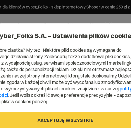
 dla klientów cyber_Folks - sklep internetowy Shoper w cenie 259 z
ting
Serwery
Strony
Sklepy
Wsparcie biznesowe
yber_Folks S.A. – Ustawienia plików cooki
bre ciastka? My też! Niektóre pliki cookies są wymagane do
ego działania strony. Zaakceptuj także dodatkowe pliki cookies,
z wydajnością usług, serwisami społecznościowymi i marketingie
użą także do personalizacji reklam. Dzięki nim otrzymasz najleps
enie naszej strony internetowej, którą stale doskonalimy. Udzie
ie zgoda w każdej chwili może być wycofana lub zmodyfikowan
ess
i o wykorzystywanych plikach cookies znajdziesz w naszej
polit
ości
. Jeśli wolisz określić swoje preferencje precyzyjnie – zapozn
 plików cookies poniżej.
u
AKCEPTUJĘ WSZYSTKIE