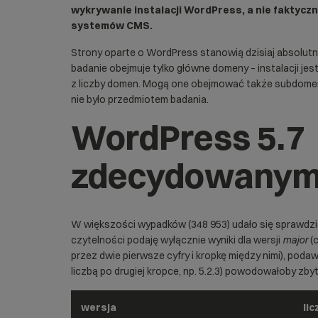
wykrywanie instalacji WordPress, a nie faktycz
systemów CMS.
Strony oparte o WordPress stanowią dzisiaj absolutny
badanie obejmuje tylko główne domeny – instalacji jest
z liczby domen. Mogą one obejmować także subdomeny
nie było przedmiotem badania.
WordPress 5.7
zdecydowanym 
W większości wypadków (348 953) udało się sprawdzi
czytelności podaję wyłącznie wyniki dla wersji
major
(
przez dwie pierwsze cyfry i kropkę między nimi), poda
liczbą po drugiej kropce, np. 5.2.3) powodowałoby zby
wersja
lic