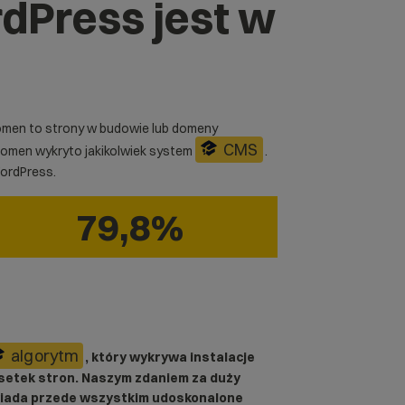
rdPress jest w
men to strony w budowie lub domeny
CMS
omen wykryto jakikolwiek system
.
ordPress
.
79,8%
algorytm
, który wykrywa instalacje
setek stron. Naszym zdaniem za duży
iada przede wszystkim udoskonalone