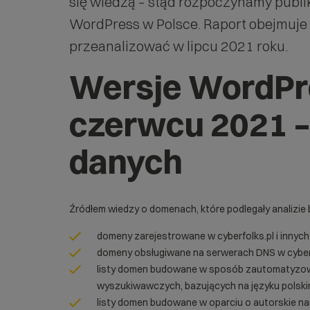
się wiedzą – stąd rozpoczynamy publi
WordPress w Polsce. Raport obejmuje s
przeanalizować w lipcu 2021 roku.
Wersje WordPr
czerwcu 2021 –
danych
Źródłem wiedzy o domenach, które podlegały analizie 
domeny zarejestrowane w cyberfolks.pl i innyc
domeny obsługiwane na serwerach DNS w cyberf
listy domen budowane w sposób zautomatyzo
wyszukiwawczych, bazujących na języku polsk
listy domen budowane w oparciu o autorskie na