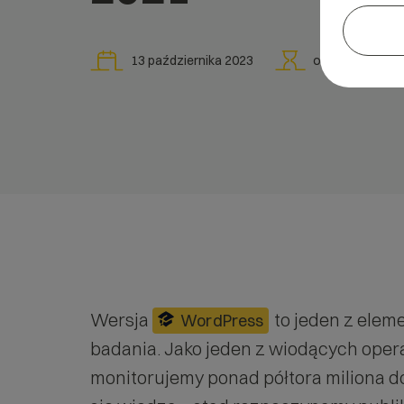
13 października 2023
ok.
3
min
Wersja
to jeden z elem
WordPress
badania. Jako jeden z wiodących oper
monitorujemy ponad półtora miliona d