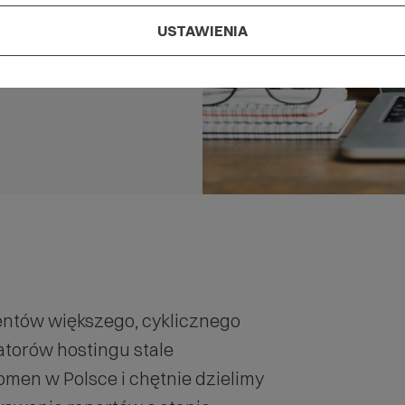
USTAWIENIA
entów większego, cyklicznego
atorów hostingu stale
omen w Polsce i chętnie dzielimy