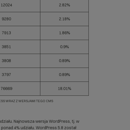
12024
2.82%
9280
2.18%
7913
1.86%
3851
0.9%
3808
0.89%
3797
0.89%
76669
18.01%
ESS WRAZ Z WERSJAMI TEGO CMS
udziału. Najnowsza wersja WordPress, tj. w
 ma ponad 4% udziału. WordPress 5.8 został