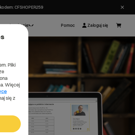
ł z kodem: CFSHOPER259
Inspiracje
Pomoc
Zaloguj się
es
m. Pliki
ze
lona
a. Więcej
yce
aj się z