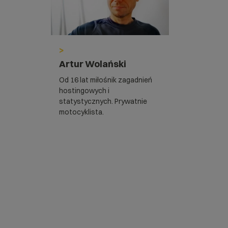
>
Artur Wolański
Od 16 lat miłośnik zagadnień
hostingowych i
statystycznych. Prywatnie
motocyklista.