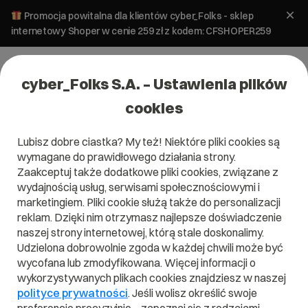
Promocja powitalna dla klientów cyber_Folks - sklep
internetowy Shoper w cenie 259 zł z kodem: CFSHOPER259
cyber_Folks S.A. – Ustawienia plików
cookies
Lubisz dobre ciastka? My też! Niektóre pliki cookies są
wymagane do prawidłowego działania strony.
Zaakceptuj także dodatkowe pliki cookies, związane z
wydajnością usług, serwisami społecznościowymi i
marketingiem. Pliki cookie służą także do personalizacji
reklam. Dzięki nim otrzymasz najlepsze doświadczenie
naszej strony internetowej, którą stale doskonalimy.
Udzielona dobrowolnie zgoda w każdej chwili może być
wycofana lub zmodyfikowana. Więcej informacji o
wykorzystywanych plikach cookies znajdziesz w naszej
polityce prywatności
. Jeśli wolisz określić swoje
Tworzenie stron