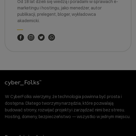
Od 18 lat dzieli się wiedzą i poradami w sprawach e-
marketingu i hostingu, jako menedżer, autor
publikacji, prelegent, bloger, wykładowca
akademicki.
W CyberFolks wierzymy, że technologia powinna być prosta i
dostępna. Dlatego tworzymy narzędzia, które pozwalają
budować strony, rozwijać projekty i zarządzać nimi bez stresu.
Hosting, domeny, bezpieczeństwo — wszystko w jednym miejscu.