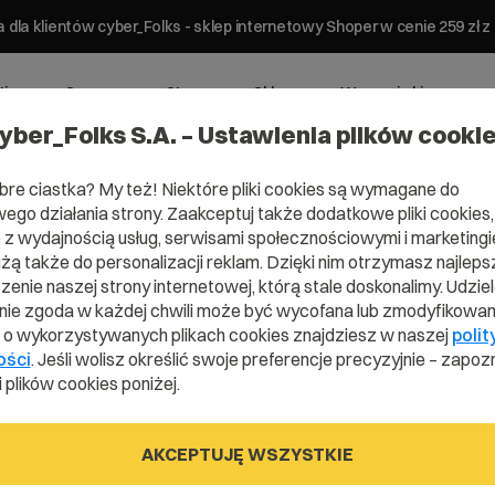
 dla klientów cyber_Folks - sklep internetowy Shoper w cenie 259 z
ting
Serwery
Strony
Sklepy
Wsparcie biznesowe
yber_Folks S.A. – Ustawienia plików cooki
bre ciastka? My też! Niektóre pliki cookies są wymagane do
ego działania strony. Zaakceptuj także dodatkowe pliki cookies,
z wydajnością usług, serwisami społecznościowymi i marketingie
użą także do personalizacji reklam. Dzięki nim otrzymasz najleps
enie naszej strony internetowej, którą stale doskonalimy. Udzie
ie zgoda w każdej chwili może być wycofana lub zmodyfikowan
i o wykorzystywanych plikach cookies znajdziesz w naszej
polit
ości
. Jeśli wolisz określić swoje preferencje precyzyjnie – zapozn
 plików cookies poniżej.
ma
AKCEPTUJĘ WSZYSTKIE