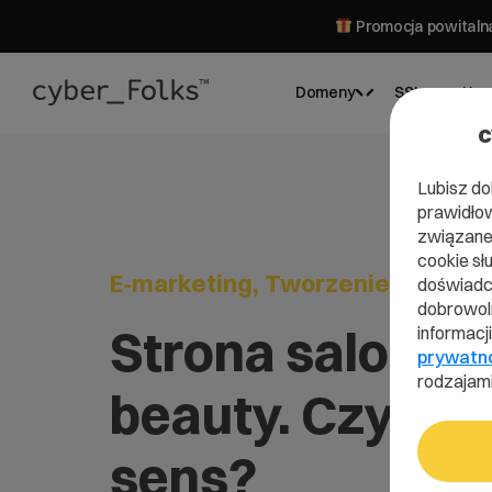
Promocja powitalna
Domeny
SSL
Hos
c
Lubisz do
prawidłow
związane 
cookie sł
E-marketing
Tworzenie stron
doświadcz
dobrowoln
Strona salonu
informacj
prywatn
rodzajami
beauty. Czy to 
sens?