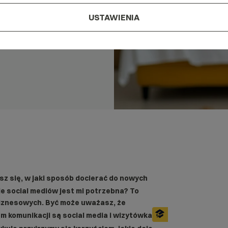
USTAWIENIA
sz się, w jaki sposób docierać do nowych
e social mediów jest mi potrzebna? To
 biznesowych. Być może uważasz, że
 komunikacji są social media i wizytówka