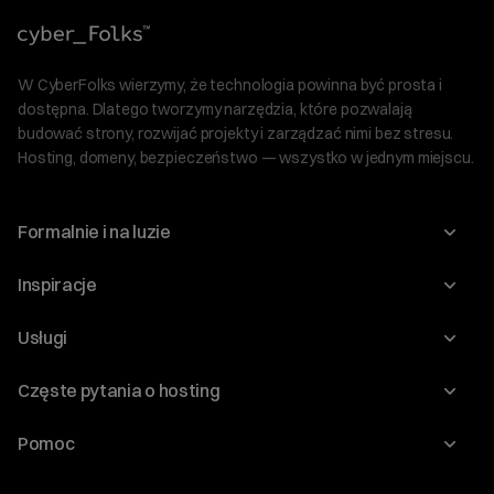
W CyberFolks wierzymy, że technologia powinna być prosta i
dostępna. Dlatego tworzymy narzędzia, które pozwalają
budować strony, rozwijać projekty i zarządzać nimi bez stresu.
Hosting, domeny, bezpieczeństwo — wszystko w jednym miejscu.
Formalnie i na luzie
O nas
Inspiracje
Relacje inwestorskie
Blog
Usługi
Program Korzyści dla Inwestorów
Słownik IT
Domeny
Regulaminy i specyfikacje
Częste pytania o hosting
WordPress
Certyfikaty SSL
Raporty i dokumenty
Jak przenieść stronę?
Audyt stron
Pomoc
Hosting www
Cennik domen
Jak przenieść domenę?
Generator polityki prywatności
Pomoc cyber_Folks