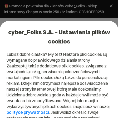
Promocja powitalna dla klientów cyber_Folks - sklep
internetowy Shoper w cenie 259 zł z kodem: CFSHOPER259
cyber_Folks S.A. – Ustawienia plików
cookies
Lubisz dobre ciastka? My też! Niektóre pliki cookies są
wymagane do prawidłowego działania strony.
Zaakceptuj także dodatkowe pliki cookies, związane z
wydajnością usług, serwisami społecznościowymi i
marketingiem. Pliki cookie służą także do personalizacji
reklam. Dzięki nim otrzymasz najlepsze doświadczenie
naszej strony internetowej, którą stale doskonalimy.
Udzielona dobrowolnie zgoda w każdej chwili może być
wycofana lub zmodyfikowana. Więcej informacji o
wykorzystywanych plikach cookies znajdziesz w naszej
polityce prywatności
. Jeśli wolisz określić swoje