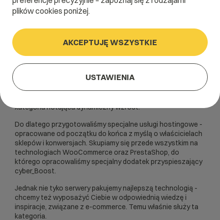
preferencje precyzyjnie – zapoznaj się z rodzajami
plików cookies poniżej.
E-commerce
E-commerce,
AKCEPTUJĘ WSZYSTKIE
w skrócie
USTAWIENIA
Wśród właścicieli stron www bez wątpienia grupą
najmocniej nastawioną na konwersje są właściciele sklepów
internetowych. E-commerce, czyli handel elektroniczny, to
kategoria notująca dynamiczny wzrost.
Do dlatego przygotowaliśmy specjalne usługi hostingowe -
opracowane od początku do końca z myślą o właścicielach
sklepów i konwersjach. Skupiamy się przede wszystkim na
technologiach WooCommerce oraz PrestaShop, do
którego opracowaliśmy specjalny dodatek przyspieszający
cyber_Boost.
Jednak nie tyko serwery pakujemy najlepszą technologią -
chcemy też wyposażyć Ciebie w odpowiednią wiedzę i
inspiracje, związane z e-commerce. Temu właśnie służy ta
kategoria.