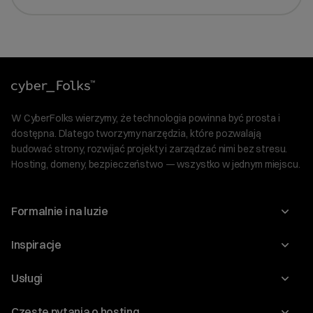
W CyberFolks wierzymy, że technologia powinna być prosta i
dostępna. Dlatego tworzymy narzędzia, które pozwalają
budować strony, rozwijać projekty i zarządzać nimi bez stresu.
Hosting, domeny, bezpieczeństwo — wszystko w jednym miejscu.
Formalnie i na luzie
O nas
Inspiracje
Relacje inwestorskie
Blog
Usługi
Program Korzyści dla Inwestorów
Słownik IT
Domeny
Regulaminy i specyfikacje
Częste pytania o hosting