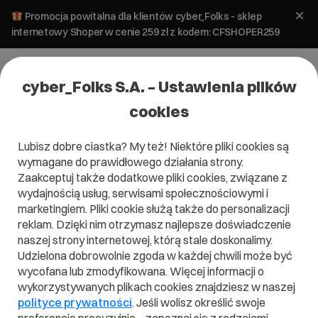
Promocja powitalna dla klientów cyber_Folks - sklep
internetowy Shoper w cenie 259 zł z kodem: CFSHOPER259
cyber_Folks S.A. – Ustawienia plików
cookies
Lubisz dobre ciastka? My też! Niektóre pliki cookies są
wymagane do prawidłowego działania strony.
Zaakceptuj także dodatkowe pliki cookies, związane z
wydajnością usług, serwisami społecznościowymi i
marketingiem. Pliki cookie służą także do personalizacji
reklam. Dzięki nim otrzymasz najlepsze doświadczenie
naszej strony internetowej, którą stale doskonalimy.
Udzielona dobrowolnie zgoda w każdej chwili może być
wycofana lub zmodyfikowana. Więcej informacji o
wykorzystywanych plikach cookies znajdziesz w naszej
polityce prywatności
. Jeśli wolisz określić swoje