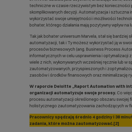
techniczne w czasie rzeczywistym bez konieczności
skomplikowanych decyzji. Automatyzacja i sztuczna i
wykorzystać swoje umiejętności i możliwości technolog
bohater, którego działania mają pozytywny wpływ na 
Tak jak bohater uniwersum Marvela, stał się bardziej s
automatyzacji, tak i Ty możesz wykorzystać ją w sw
procesów biznesowych (ang. Business Process Autom
informatycznych w celu usprawnienia i optymalizacji z
wiele z nich, wykonywanych wcześniej ręcznie lub w 
zautomatyzowanych, przyspieszonych i zoptymaliz
zasobów i środków finansowych oraz minimalizację r
W raporcie Deloitte „Raport Automation with inte
organizacji automatyzuje swoje procesy.
Co więce
procesu automatyzacji określonego obszaru swojej fir
holistycznego zautomatyzowania zachodzących w fi
Pracownicy spędzają średnio 4 godziny i 38 min
zadania, które można zautomatyzować.[2]