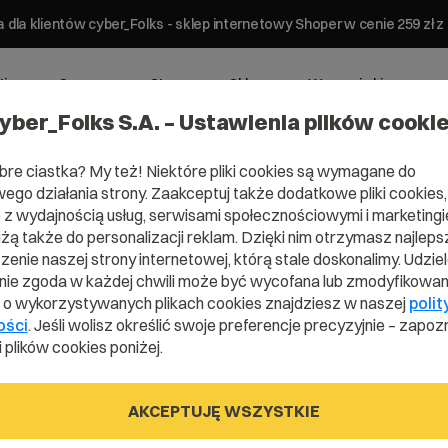
 dla klientów cyber_Folks - sklep internetowy Shoper w cenie 259 z
ting
Serwery
Strony
Sklepy
Wsparcie biznesowe
yber_Folks S.A. – Ustawienia plików cooki
bre ciastka? My też! Niektóre pliki cookies są wymagane do
ego działania strony. Zaakceptuj także dodatkowe pliki cookies,
z wydajnością usług, serwisami społecznościowymi i marketingie
użą także do personalizacji reklam. Dzięki nim otrzymasz najleps
enie naszej strony internetowej, którą stale doskonalimy. Udzie
ie zgoda w każdej chwili może być wycofana lub zmodyfikowan
i o wykorzystywanych plikach cookies znajdziesz w naszej
polit
ości
. Jeśli wolisz określić swoje preferencje precyzyjnie – zapozn
 plików cookies poniżej.
AKCEPTUJĘ WSZYSTKIE
ak to