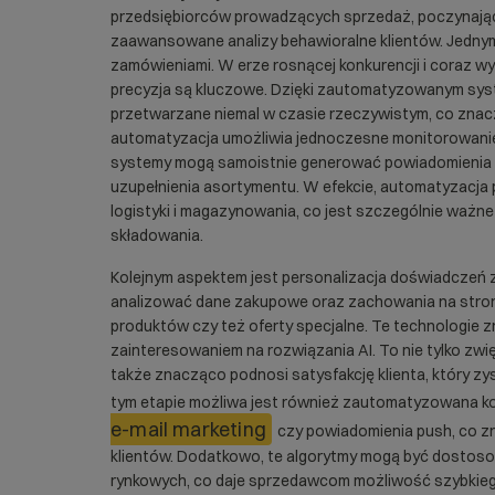
przedsiębiorców prowadzących sprzedaż, poczynają
zaawansowane analizy behawioralne klientów. Jednym
zamówieniami. W erze rosnącej konkurencji i coraz 
precyzja są kluczowe. Dzięki zautomatyzowanym s
przetwarzane niemal w czasie rzeczywistym, co znac
automatyzacja umożliwia jednoczesne monitorowani
systemy mogą samoistnie generować powiadomienia o
uzupełnienia asortymentu. W efekcie, automatyzacja
logistyki i magazynowania, co jest szczególnie ważne
składowania.
Kolejnym aspektem jest personalizacja doświadcze
analizować dane zakupowe oraz zachowania na stron
produktów czy też oferty specjalne. Te technologie 
zainteresowaniem na rozwiązania AI. To nie tylko zwi
także znacząco podnosi satysfakcję klienta, który zy
tym etapie możliwa jest również zautomatyzowana ko
e-mail marketing
czy powiadomienia push, co z
klientów. Dodatkowo, te algorytmy mogą być dosto
rynkowych, co daje sprzedawcom możliwość szybkieg