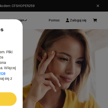
ł z kodem: CFSHOPER259
Inspiracje
Pomoc
Zaloguj się
es
m. Pliki
ze
lona
a. Więcej
yce
aj się z