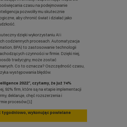
 poświęcania czasu na podejmowanie
nteligencja pozwoliły mu skutecznie
iczne, aby chronić świat i działać jako
ludzkość.
kuteczny dzięki wykorzystaniu AI i
oich codziennych procesach. Automatyzacja
ation, BPA) to zastosowanie technologii
achodzących czynności w firmie. Dzięki niej,
sposób tradycyjny, może zostać
owanych. Co to oznacza? Oszczędność czasu,
yzyka występowania błędów.
lligence 2022”, czytamy, że już 74%
j, 92% firm, które są na etapie implementacji
my, deklaruje, chęć rozszerzenia i
rmie procesów.[1]
ut tygodniowo, wykonując powielane