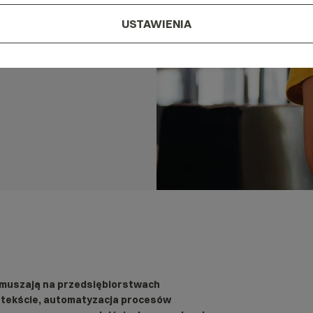
USTAWIENIA
ymuszają na przedsiębiorstwach
tekście, automatyzacja procesów