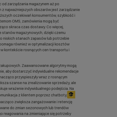
c od zarządzania magazynem aż po
 z najważniejszych obszarów jest zarządzanie
wyższych oczekiwań konsumentów, szybkość i
ystemom OMS, zamówienia mogą być
ząco skraca czas dostawy. Co więcej,
e stanów magazynowych, dzięki czemu
 niskich stanach zapasów lub potrzebie
 pomaga również w optymalizacji kosztów
 w kontekście rosnących cen transportu i
ń zakupowych. Zaawansowane algorytmy mogą
ie, aby dostarczyć indywidualne rekomendacje
znacząco przyspieszyły wraz z rosnącym
ększa szanse na zrealizowanie sprzedaży, ale
skuje wrażenie indywidualnego podejścia. Na
munikacja z klientem poprzez chatboty,
nacząco zwiększa zangażowanie i retencję
sowane do zmian sezonowych lub trendów
o reagowania na zmieniające się potrzeby