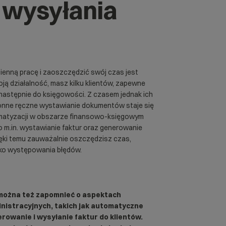
 wysyłania
ienną pracę i zaoszczędzić swój czas jest
ą działalność, masz kilku klientów, zapewne
a następnie do księgowości. Z czasem jednak ich
onne ręczne wystawianie dokumentów staje się
matyzacji w obszarze finansowo-księgowym
To m.in. wystawianie faktur oraz generowanie
ięki temu zauważalnie oszczędzisz czas,
yko występowania błędów.
można też zapomnieć o aspektach
nistracyjnych, takich jak automatyczne
rowanie i wysyłanie faktur do klientów.