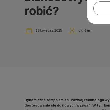
robić?
16 kwietnia 2025
ok.
6
min
Dynamiczne tempo zmian i rozwój technologii w
dostosowanie się do nowych wyzwań. W tym kon