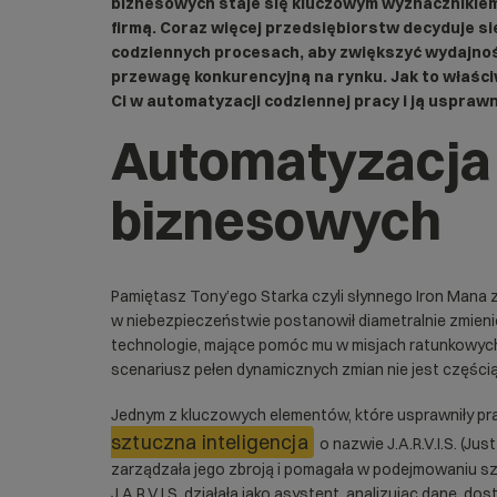
biznesowych staje się kluczowym wyznacznikie
firmą. Coraz więcej przedsiębiorstw decyduje s
codziennych procesach, aby zwiększyć wydajnoś
przewagę konkurencyjną na rynku. Jak to właści
Ci w automatyzacji codziennej pracy i ją usprawn
Automatyzacja
biznesowych
Pamiętasz Tony’ego Starka czyli słynnego Iron Mana 
w niebezpieczeństwie postanowił diametralnie zmie
technologie, mające pomóc mu w misjach ratunkowych i
scenariusz pełen dynamicznych zmian nie jest częścią
Jednym z kluczowych elementów, które usprawniły p
sztuczna inteligencja
o nazwie J.A.R.V.I.S. (Jus
zarządzała jego zbroją i pomagała w podejmowaniu szyb
J.A.R.V.I.S. działała jako asystent, analizując dane, d