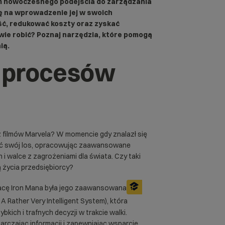
m nowoczesnego podejścia do zarządzania
ię na wprowadzenie jej w swoich
ć, redukować koszty oraz zyskać
wie robić? Poznaj narzędzia, które pomogą
ią.
 procesów
z filmów Marvela? W momencie gdy znalazł się
nić swój los, opracowując zaawansowane
 walce z zagrożeniami dla świata. Czy taki
 życia przedsiębiorcy?
racę Iron Mana była jego zaawansowana
t A Rather Very Intelligent System), która
kich i trafnych decyzji w trakcie walki.
ostarczając informacji i zapewniając wsparcie