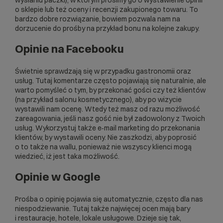
wysłaniu paczki), w którym prosimy go o wystawienie opinii
o
sklepie
lub też oceny i recenzji zakupionego towaru. To
bardzo dobre rozwiązanie, bowiem pozwala nam na
dorzucenie do prośby na przykład bonu na kolejne zakupy.
Opinie na Facebooku
Świetnie sprawdzają się w przypadku gastronomii oraz
usług. Tutaj komentarze często pojawiają się naturalnie, ale
warto pomyśleć o tym, by przekonać gości czy też klientów
(na przykład salonu kosmetycznego), aby po wizycie
wystawili nam ocenę. Wtedy też masz od razu możliwość
zareagowania, jeśli nasz gość nie był zadowolony z Twoich
usług. Wykorzystuj także e‑mail marketing do przekonania
klientów, by wystawili oceny. Nie zaszkodzi, aby poprosić
o to także na wallu, ponieważ nie wszyscy klienci mogą
wiedzieć, iż jest taka możliwość.
Opinie w Google
Prośba o opinię pojawia się automatycznie, często dla nas
niespodziewanie. Tutaj także najwięcej ocen mają bary
i restauracje, hotele, lokale usługowe. Dzieje się tak,