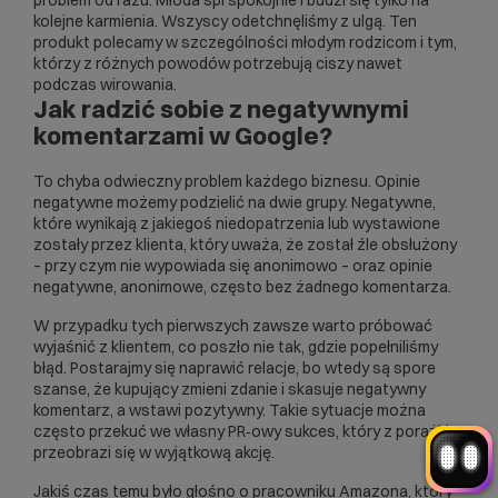
problem od razu. Młoda śpi spokojnie i budzi się tylko na
kolejne karmienia. Wszyscy odetchnęliśmy z ulgą. Ten
produkt polecamy w szczególności młodym rodzicom i tym,
którzy z różnych powodów potrzebują ciszy nawet
podczas wirowania.
Jak radzić sobie z negatywnymi
komentarzami w Google?
To chyba odwieczny problem każdego biznesu. Opinie
Witaj! Jestem robo_Folks.
negatywne możemy podzielić na dwie grupy. Negatywne,
W czym mogę pomóc?
które wynikają z jakiegoś niedopatrzenia lub wystawione
Kliknij kafelek albo napisz wiadomość
zostały przez klienta, który uważa, że został źle obsłużony
— znajdziemy rozwiązanie
– przy czym nie wypowiada się anonimowo – oraz opinie
Wybór hostingu
Wybór domeny
negatywne, anonimowe, często bez żadnego komentarza.
Bazy danych
Konfiguracja email
+
W przypadku tych pierwszych zawsze warto próbować
Optymalizacja wydajności
więcej
wyjaśnić z klientem, co poszło nie tak, gdzie popełniliśmy
błąd. Postarajmy się naprawić relacje, bo wtedy są spore
szanse, że kupujący zmieni zdanie i skasuje negatywny
komentarz, a wstawi pozytywny. Takie sytuacje można
często przekuć we własny PR‑owy sukces, który z porażki
przeobrazi się w wyjątkową akcję.
Jakiś czas temu było głośno o pracowniku Amazona, który