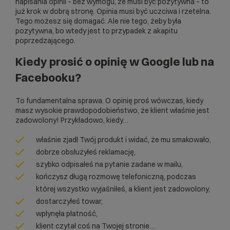
napisania opinii – bez wymogu, że musi być pozytywna – to
już krok w dobrą stronę. Opinia musi być uczciwa i rzetelna.
Tego możesz się domagać. Ale nie tego, żeby była
pozytywna, bo wtedy jest to przypadek z akapitu
poprzedzającego.
Kiedy prosić o opinię w Google lub na
Facebooku?
To fundamentalna sprawa. O opinię proś wówczas, kiedy
masz wysokie prawdopodobieństwo, że klient właśnie jest
zadowolony! Przykładowo, kiedy…
właśnie zjadł Twój produkt i widać, że mu smakowało,
dobrze obsłużyłeś reklamację,
szybko odpisałeś na pytanie zadane w mailu,
kończysz długą rozmowę telefoniczną, podczas
której wszystko wyjaśniłeś, a klient jest zadowolony,
dostarczyłeś towar,
wpłynęła płatność,
klient czytał coś na Twojej stronie…