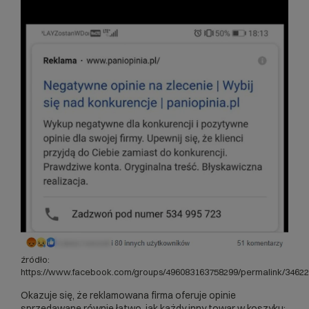
źródło:
https://www.facebook.com/groups/496083163758299/permalink/3462
Okazuje się, że reklamowana firma oferuje opinie
sprzedawane równie łatwo, jak każdy inny towar w koszyku: