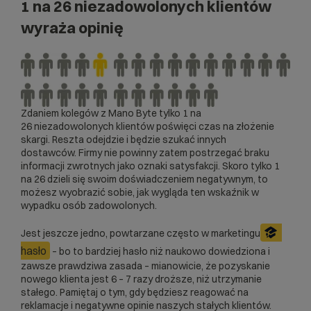
1 na 26 niezadowolonych klientów
wyraża opinię
Zdaniem kolegów z Mano Byte tylko 1 na
26 niezadowolonych klientów poświęci czas na złożenie
skargi. Reszta odejdzie i będzie szukać innych
dostawców. Firmy nie powinny zatem postrzegać braku
informacji zwrotnych jako oznaki satysfakcji. Skoro tylko 1
na 26 dzieli się swoim doświadczeniem negatywnym, to
możesz wyobrazić sobie, jak wygląda ten wskaźnik w
wypadku osób zadowolonych.
Jest jeszcze jedno, powtarzane często w marketingu
hasło
– bo to bardziej hasło niż naukowo dowiedziona i
zawsze prawdziwa zasada – mianowicie, że pozyskanie
nowego klienta jest 6 – 7 razy droższe, niż utrzymanie
stałego. Pamiętaj o tym, gdy będziesz reagować na
reklamacje i negatywne opinie naszych stałych klientów.