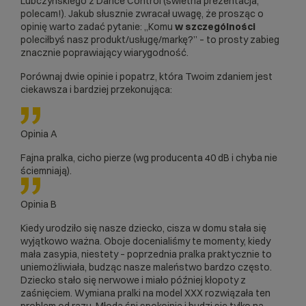
Lubczyńskiego z Dance Control (świetna prezentacja,
polecam!). Jakub słusznie zwracał uwagę, że prosząc o
opinię warto zadać pytanie: „Komu
w szczególności
poleciłbyś nasz produkt/usługę/markę?” – to prosty zabieg
znacznie poprawiający wiarygodność.
Porównaj dwie opinie i popatrz, która Twoim zdaniem jest
ciekawsza i bardziej przekonująca:
Opinia A
Fajna pralka, cicho pierze (wg producenta 40 dB i chyba nie
ściemniają).
Opinia B
Kiedy urodziło się nasze dziecko, cisza w domu stała się
wyjątkowo ważna. Oboje docenialiśmy te momenty, kiedy
mała zasypia, niestety – poprzednia pralka praktycznie to
uniemożliwiała, budząc nasze maleństwo bardzo często.
Dziecko stało się nerwowe i miało później kłopoty z
zaśnięciem. Wymiana pralki na model XXX rozwiązała ten