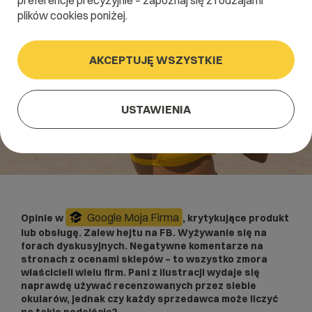
preferencje precyzyjnie – zapoznaj się z rodzajami
plików cookies poniżej.
AKCEPTUJĘ WSZYSTKIE
USTAWIENIA
Google Moja Firma
Opinie w
, krytykujące produkt
lub obsługę. Zalew hejtu na FB. Wyżywanie się na
forach dyskusyjnych. Negatywne komentarze na
stronach z ocenami sklepów – to wszystko zmora
właścicieli wielu firm. Pani z ilustracji wydaje się
naprawdę używać recenzowanych przez siebie
okularów, jednak czy każdy sprzedawca może liczyć
na takie podejście?