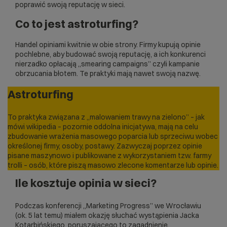
poprawić swoją reputację w sieci.
Co to jest astroturfing?
Handel opiniami kwitnie w obie strony. Firmy kupują opinie
pochlebne, aby budować swoją reputację, a ich konkurenci
nierzadko opłacają „smearing campaigns” czyli kampanie
obrzucania błotem. Te praktyki mają nawet swoją nazwę.
Astroturfing
To praktyka związana z „malowaniem trawy na zielono” – jak
mówi wikipedia – pozornie oddolna inicjatywa, mają na celu
zbudowanie wrażenia masowego poparcia lub sprzeciwu wobec
określonej firmy, osoby, postawy. Zazwyczaj poprzez opinie
pisane maszynowo i publikowane z wykorzystaniem tzw. farmy
trolli – osób, które piszą masowo zlecone komentarze lub opinie.
Ile kosztuje opinia w sieci?
Podczas konferencji „Marketing Progress” we Wrocławiu
(ok. 5 lat temu) miałem okazję słuchać wystąpienia Jacka
Kotarbińskiego, poruszającego to zagadnienie.