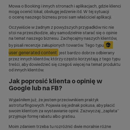
Mowa o Booking i innych stronach i aplikacjach, gdzie klienci
mogą ocenić lokal, obsługę jedzenie itd. W tej sytuacji
o ocenę naszego biznesu prosi sam właściciel aplikacji.
Oczywiście w żadnym z powyższych przypadków nic nie
stoi na przeszkodzie, aby samodzielnie starać się o opinie
na temat naszego biznesu. Zachęcajmy naszych klientów,
by pisali recenzje zakupionych towarów. Tego typu
user generated content
jest bardzo dobrze odbierany
przez innych klientów, którzy często korzystają z tego typu
treści, aby dowiedzieć się czegoś więcej na temat produktu
od innych klientów.
Jak poprosić klienta o opinię w
Google lub na FB?
Wyjaśniłem już, że jestem przeciwnikiem praktyk
astroturfingowych. Pojawia się jednak pokusa, aby płacić
swoim klientom za wystawianie opinii. Zazwyczaj „zapłata”
przyjmuje formę rabatu albo gratisu.
Moim zdaniem trzeba tu rozróżnić dwie moralnie różne