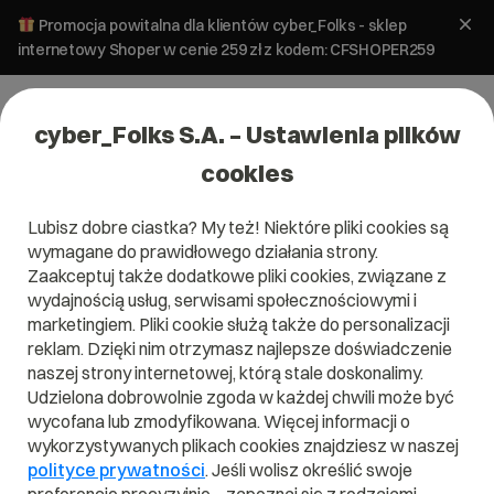
Promocja powitalna dla klientów cyber_Folks - sklep
internetowy Shoper w cenie 259 zł z kodem: CFSHOPER259
cyber_Folks S.A. – Ustawienia plików
cookies
Lubisz dobre ciastka? My też! Niektóre pliki cookies są
E-commerce
E-marketing
wymagane do prawidłowego działania strony.
Opinie w Google – jak mieć dobre i
Zaakceptuj także dodatkowe pliki cookies, związane z
prawdziwe?
wydajnością usług, serwisami społecznościowymi i
marketingiem. Pliki cookie służą także do personalizacji
reklam. Dzięki nim otrzymasz najlepsze doświadczenie
13 kwietnia 2023
ok.
13
min
naszej strony internetowej, którą stale doskonalimy.
Udzielona dobrowolnie zgoda w każdej chwili może być
wycofana lub zmodyfikowana. Więcej informacji o
wykorzystywanych plikach cookies znajdziesz w naszej
polityce prywatności
. Jeśli wolisz określić swoje