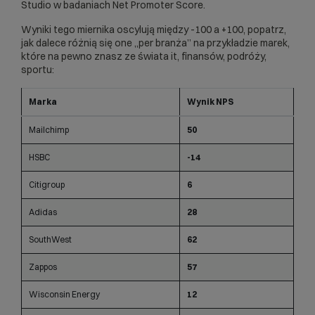
Studio w badaniach Net Promoter Score.
Wyniki tego miernika oscylują między -100 a +100, popatrz,
jak dalece różnią się one „per branża” na przykładzie marek,
które na pewno znasz ze świata it, finansów, podróży,
sportu:
Marka
Wynik NPS
Mailchimp
50
HSBC
-14
Citigroup
6
Adidas
28
SouthWest
62
Zappos
57
Wisconsin Energy
12