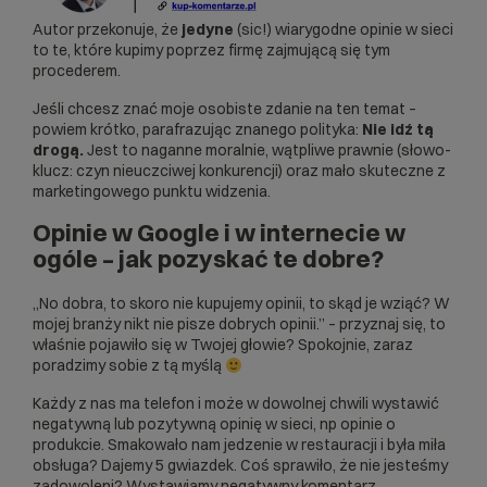
Autor przekonuje, że
jedyne
(sic!) wiarygodne opinie w sieci
to te, które kupimy poprzez firmę zajmującą się tym
procederem.
Jeśli chcesz znać moje osobiste zdanie na ten temat –
powiem krótko, parafrazując znanego polityka:
Nie idź tą
drogą.
Jest to naganne moralnie, wątpliwe prawnie (słowo-
klucz: czyn nieuczciwej konkurencji) oraz mało skuteczne z
marketingowego punktu widzenia.
Opinie w Google i w internecie w
ogóle – jak pozyskać te dobre?
„No dobra, to skoro nie kupujemy opinii, to skąd je wziąć? W
mojej branży nikt nie pisze dobrych opinii.” – przyznaj się, to
właśnie pojawiło się w Twojej głowie? Spokojnie, zaraz
poradzimy sobie z tą myślą
Każdy z nas ma telefon i może w dowolnej chwili wystawić
negatywną lub pozytywną opinię w sieci, np
opinie o
produkcie
. Smakowało nam jedzenie w restauracji i była miła
obsługa? Dajemy 5 gwiazdek. Coś sprawiło, że nie jesteśmy
zadowoleni? Wystawiamy negatywny komentarz