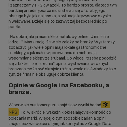
i zaznaczamy 1 – 2 gwiazdki. To bardzo proste, dlatego tym
bardziej przedsiębiorca musi starać się o to, aby jego
obsługa była jak najlepsza, a sytuacje kryzysowe szybko
niwelowane. Dzieje się to zazwyczaj bezpośrednio po
posiłku.
„No dobra, ale ja mam sklep metalowy online! U mnie nie
jedzą…”. Masz rację, że wiele zależy od branży. Wystarczy
zobaczyć, jak wiele opinii mają lokale gastronomiczne
i e‑sklepy, a jak mało, w porównaniu do nich, mają
wspomniane sklepy ze śrubami. Co więcej, trzeba pogodzić
się z faktem, że „średnia” opinia wystawiana w różnych
branżach może być skrajnie różna, wcale nie świadczy to o
tym, że firma nie obsługuje dobrze klienta.
Opinie w Google i na Facebooku, a
branże.
W serwisie customer.guru znajdziesz wyniki badań
NPS
. To, w skrócie, wskaźnik określający skłonność do
polecania marki. Więcej o tym sposobie badania opinii
znajdziesz we wpisie o tym,
jak korzystać z Google Data