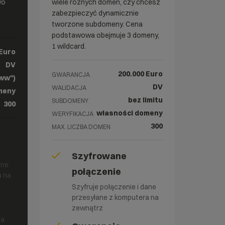
wo
wiele różnych domen, czy chcesz
zabezpieczyć dynamicznie
tworzone subdomeny. Cena
podstawowa obejmuje 3 domeny,
1 wildcard.
 Euro
DV
200.000 Euro
GWARANCJA
ww")
DV
WALIDACJA
meny
bez limitu
SUBDOMENY
300
własności domeny
WERYFIKACJA
300
MAX. LICZBA DOMEN
Szyfrowane
ane
połączenie
a na
Szyfruje połączenie i dane
przesyłane z komputera na
zewnątrz
la