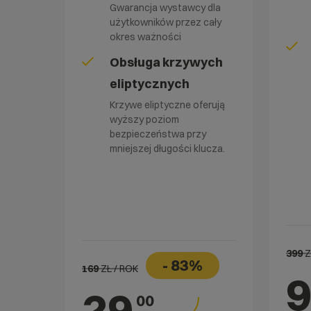
Gwarancja wystawcy dla
użytkowników przez cały
okres ważności
Obsługa krzywych
eliptycznych
Krzywe eliptyczne oferują
wyższy poziom
bezpieczeństwa przy
mniejszej długości klucza.
399
Z
- 83%
169
ZŁ / ROK
29
00