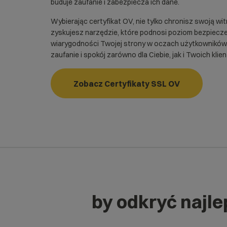
buduje zaufanie i zabezpiecza ich dane.
Wybierając certyfikat OV, nie tylko chronisz swoją wit
zyskujesz narzędzie, które podnosi poziom bezpiecz
wiarygodności Twojej strony w oczach użytkowników.
zaufanie i spokój zarówno dla Ciebie, jak i Twoich klie
Zobacz Certyfikaty SSL OV
by odkryć najlep