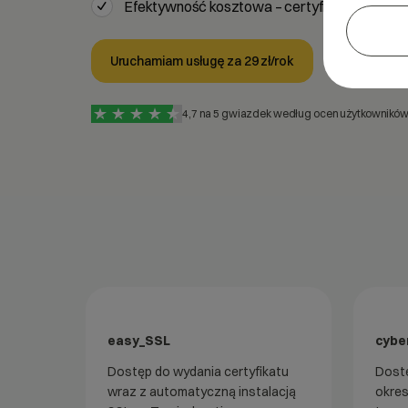
Efektywność kosztowa – certyfikat zawarty w
Uruchamiam usługę za 29 zł/rok
4,7 na 5 gwiazdek według ocen użytkowników 
Certyfikaty SSL
easy_SSL
cybe
Dostęp do wydania certyfikatu
Dostę
wraz z automatyczną instalacją
okres