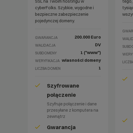
SSL na Twoim hostingu w
tego,
cyberFolks. Szybkie, wygodne i
tysią
bezpieczne zabezpieczenie
wszys
pojedynczej domeny.
GWAR
200.000 Euro
GWARANCJA
WALI
DV
WALIDACJA
SUBD
1 ("www")
SUBDOMENY
WERY
własności domeny
WERYFIKACJA
LICZB
1
LICZBA DOMEN
Szyfrowane
połączenie
Szyfruje połączenie i dane
przesyłane z komputera na
zewnątrz
Gwarancja