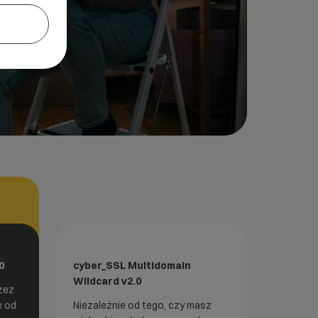
0
cyber_SSL Multidomain
Wildcard v2.0
zez
e od
Niezależnie od tego, czy masz