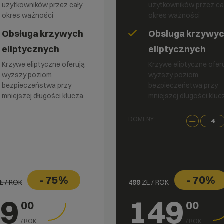
użytkowników przez cały
użytkowników przez ca
okres ważności
okres ważności
Obsługa krzywych
Obsługa krzywy
eliptycznych
eliptycznych
Krzywe eliptyczne oferują
Krzywe eliptyczne ofer
wyższy poziom
wyższy poziom
bezpieczeństwa przy
bezpieczeństwa przy
mniejszej długości klucza.
mniejszej długości kluc
DOMENY
- 75%
- 70%
Ł / ROK
499
ZŁ / ROK
99
149
00
00
/ ROK
/ ROK