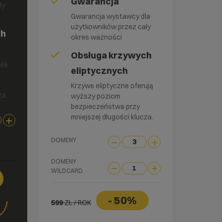
Gwarancja
ły
Gwarancja wystawcy dla
użytkowników przez cały
ch
okres ważności
Obsługa krzywych
ują
eliptycznych
Krzywe eliptyczne oferują
za.
wyższy poziom
bezpieczeństwa przy
mniejszej długości klucza.
DOMENY
DOMENY
WILDCARD
- 50%
599
ZŁ / ROK