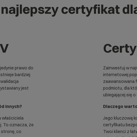
najlepszy certyfikat dl
OV
Certy
 jedynie prawo do
Zainwestuj w na
stnieje bardziej
internetowej popr
 walidacja
zaawansowana for
wystawiany jest
podmiotu, dla kt
ubiegającej się o
ód innych?
Dlaczego warto
 właściciela
Jego kluczową ko
j. To oznacza, że
certyfikatu bezp
 stronę, co
Twoi klienci z ł