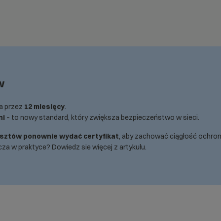
w
na przez
12 miesięcy
.
ni
– to nowy standard, który zwiększa bezpieczeństwo w sieci.
sztów ponownie wydać certyfikat
, aby zachować ciągłość ochron
acza w praktyce? Dowiedz sie więcej z
artykułu
.