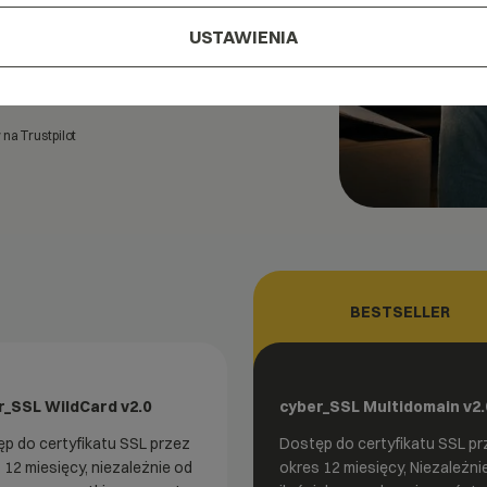
 cenie usługi.
USTAWIENIA
na Trustpilot
BESTSELLER
r_SSL WildCard v2.0
cyber_SSL Multidomain v2.
p do certyfikatu SSL przez
Dostęp do certyfikatu SSL pr
 12 miesięcy, niezależnie od
okres 12 miesięcy, Niezależni