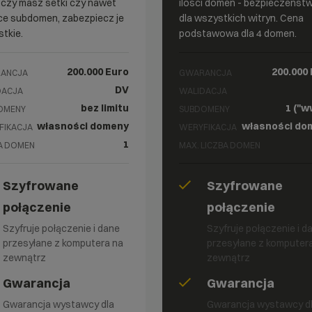
 czy masz setki czy nawet
ilości domen - bezpieczeńst
ce subdomen, zabezpiecz je
dla wszystkich witryn. Cena
tkie.
podstawowa dla 4 domen.
200.000 Euro
200.000
ANCJA
GWARANCJA
DV
DACJA
WALIDACJA
bez limitu
1 ("w
OMENY
SUBDOMENY
własności domeny
własności do
FIKACJA
WERYFIKACJA
1
A DOMEN
MAX. LICZBA DOMEN
Szyfrowane
Szyfrowane
połączenie
połączenie
Szyfruje połączenie i dane
Szyfruje połączenie i d
przesyłane z komputera na
przesyłane z komputer
zewnątrz
zewnątrz
Gwarancja
Gwarancja
Gwarancja wystawcy dla
Gwarancja wystawcy d