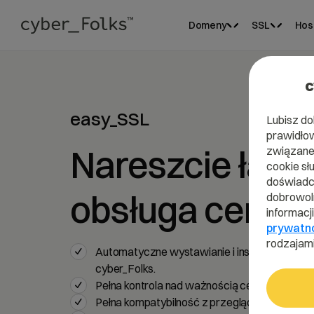
Domeny
SSL
Hos
c
easy_SSL
Lubisz do
prawidłow
Nareszcie łatw
związane 
cookie sł
doświadcz
obsługa certyf
dobrowoln
informacj
prywatn
rodzajami
Automatyczne wystawianie i instalacja certy
cyber_Folks.
Pełna kontrola nad ważnością certyfikatu i j
Pełna kompatybilność z przeglądarkami i wy