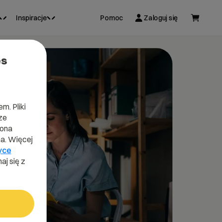
Inspiracje
Pomoc
Zaloguj się
es
m. Pliki
ze
lona
a. Więcej
yce
aj się z