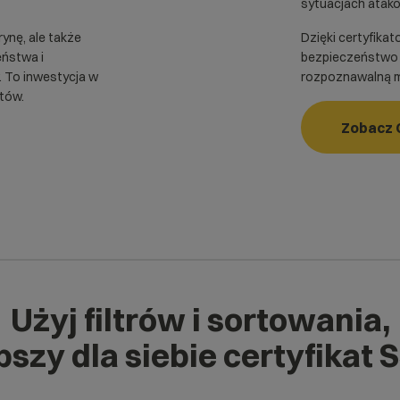
sytuacjach atak
rynę, ale także
Dzięki certyfikat
eństwa i
bezpieczeństwo d
 To inwestycja w
rozpoznawalną ma
ntów.
Zobacz 
Użyj filtrów i sortowania,
szy dla siebie certyfikat 