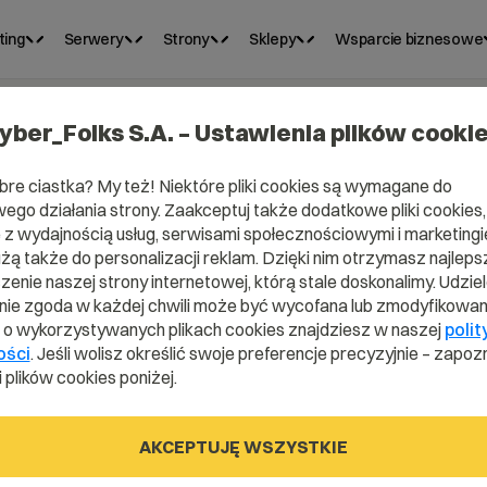
ting
Serwery
Strony
Sklepy
Wsparcie biznesowe
yber_Folks S.A. – Ustawienia plików cooki
bre ciastka? My też! Niektóre pliki cookies są wymagane do
ego działania strony. Zaakceptuj także dodatkowe pliki cookies,
a
z wydajnością usług, serwisami społecznościowymi i marketingie
użą także do personalizacji reklam. Dzięki nim otrzymasz najleps
enie naszej strony internetowej, którą stale doskonalimy. Udzie
ikatu SSL
ie zgoda w każdej chwili może być wycofana lub zmodyfikowan
i o wykorzystywanych plikach cookies znajdziesz w naszej
polit
ości
. Jeśli wolisz określić swoje preferencje precyzyjnie – zapozn
 plików cookies poniżej.
fikatu na serwerach w
ego poprawnym działaniem.
AKCEPTUJĘ WSZYSTKIE
szukiwarkami.