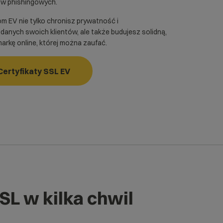
ów phishingowych.
om EV nie tylko chronisz prywatność i
anych swoich klientów, ale także budujesz solidną,
rkę online, której można zaufać.
Certyfikaty SSL EV
SSL w kilka chwil