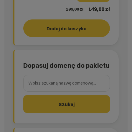
149,00 zł
199,00
zł
Dodaj do koszyka
RUN!
rank_
Dopasuj domenę do pakietu
Wpisz szukaną nazwę domenową
Szukaj