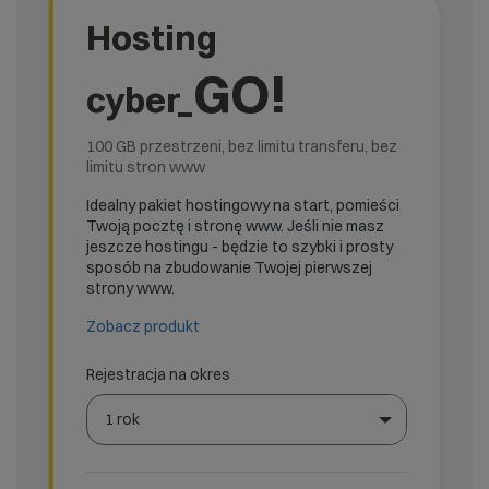
Hosting
GO!
cyber_
100 GB przestrzeni, bez limitu transferu, bez
limitu stron www
Idealny pakiet hostingowy na start, pomieści
Twoją pocztę i stronę www. Jeśli nie masz
jeszcze hostingu - będzie to szybki i prosty
sposób na zbudowanie Twojej pierwszej
strony www.
Zobacz produkt
Rejestracja na okres
1 rok
Wybierz gotową listę. Użyj spacji, aby otworzyć.
Naciśnij spację, aby otworzyć listę, klawisze strzałek, a