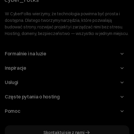
W CyberFolks wierzymy, że technologia powinna być prosta i
dostępna. Dlatego tworzymy narzędzia, które pozwalają
budować strony, rozwijać projekty i zarządzać nimi bez stresu.
Hosting, domeny, bezpieczeństwo — wszystko w jednym miejscu.
Formalnie i na luzie
O nas
Inspiracje
Relacje inwestorskie
Blog
Usługi
Program Korzyści dla Inwestorów
Słownik IT
Domeny
Regulaminy i specyfikacje
Częste pytania o hosting
WordPress
Certyfikaty SSL
Raporty i dokumenty
Jak przenieść stronę?
Audyt stron
Pomoc
Hosting www
Cennik domen
Jak przenieść domenę?
Generator polityki prywatności
Pomoc cyber_Folks
Hosting dla WordPress
Cennik hostingu, vps, ssl
Jak założyć stronę na WordPress?
Program partnerski
Skontaktuj się z nami