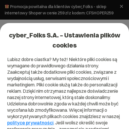
Promocja powitalna dla klientów cyber_Folks - sklep
internetowy Shoper w cenie 259 zł z kodem: CFSHOPER259
cyber_Folks S.A. – Ustawienia plików
cookies
Lubisz dobre ciastka? My też! Niektóre pliki cookies są
wymagane do prawidłowego działania strony.
Certyfikat SSL
Zaakceptuj także dodatkowe pliki cookies, związane z
wydajnością usług, serwisami społecznościowymi i
Sectigo
marketingiem. Pliki cookie służą także do personalizacji
reklam. Dzięki nim otrzymasz najlepsze doświadczenie
PremiumSSL
naszej strony internetowej, którą stale doskonalimy.
Udzielona dobrowolnie zgoda w każdej chwili może być
Wildcard v2.0
wycofana lub zmodyfikowana. Więcej informacji o
wykorzystywanych plikach cookies znajdziesz w naszej
Skonfiguruj wybrany pakiet i sprawdź, co
polityce prywatności
. Jeśli wolisz określić swoje
najchętniej wybierali do niego inni