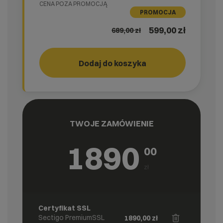
CENA POZA PROMOCJĄ
PROMOCJA
599,00 zł
689,00
zł
Dodaj do koszyka
GO!
cyber_
TWOJE ZAMÓWIENIE
1890
00
zł
Certyfikat SSL
Sectigo PremiumSSL
1890,00
zł