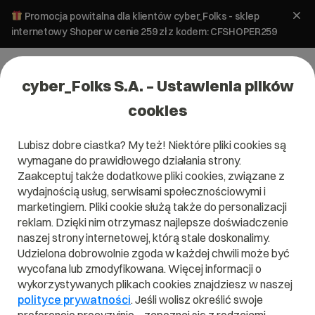
Promocja powitalna dla klientów cyber_Folks - sklep
internetowy Shoper w cenie 259 zł z kodem: CFSHOPER259
cyber_Folks S.A. – Ustawienia plików
cookies
Lubisz dobre ciastka? My też! Niektóre pliki cookies są
wymagane do prawidłowego działania strony.
Certyfikat SSL
Zaakceptuj także dodatkowe pliki cookies, związane z
wydajnością usług, serwisami społecznościowymi i
Sectigo UCC Multi-
marketingiem. Pliki cookie służą także do personalizacji
reklam. Dzięki nim otrzymasz najlepsze doświadczenie
Domain SSL v2.0
naszej strony internetowej, którą stale doskonalimy.
Udzielona dobrowolnie zgoda w każdej chwili może być
Skonfiguruj wybrany pakiet i sprawdź, co
wycofana lub zmodyfikowana. Więcej informacji o
najchętniej wybierali do niego inni
wykorzystywanych plikach cookies znajdziesz w naszej
użytkownicy.
polityce prywatności
. Jeśli wolisz określić swoje