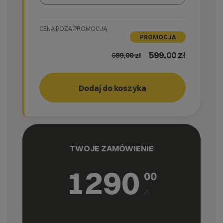
Wybierz gotową listę. Użyj spacji, aby otworzyć.
Naciśnij spację, aby otworzyć listę, klawisze strzałek, a
CENA POZA PROMOCJĄ
PROMOCJA
599,00 zł
689,00
zł
Dodaj do koszyka
GO!
cyber_
TWOJE ZAMÓWIENIE
1290
00
zł