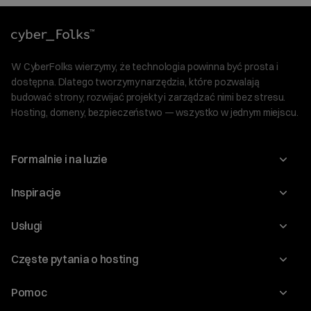
W CyberFolks wierzymy, że technologia powinna być prosta i
dostępna. Dlatego tworzymy narzędzia, które pozwalają
budować strony, rozwijać projekty i zarządzać nimi bez stresu.
Hosting, domeny, bezpieczeństwo — wszystko w jednym miejscu.
Formalnie i na luzie
O nas
Inspiracje
Relacje inwestorskie
Blog
Usługi
Program Korzyści dla Inwestorów
Słownik IT
Domeny
Regulaminy i specyfikacje
Częste pytania o hosting
WordPress
Certyfikaty SSL
Raporty i dokumenty
Jak przenieść stronę?
Audyt stron
Pomoc
Hosting www
Cennik domen