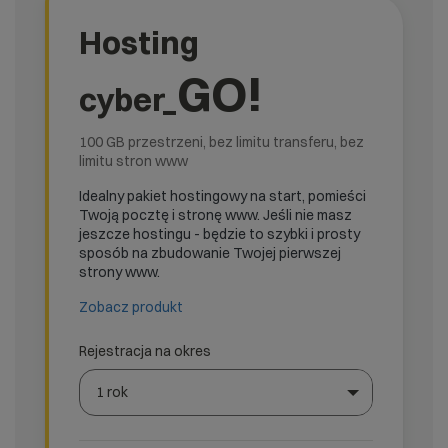
Hosting
GO!
cyber_
100 GB przestrzeni, bez limitu transferu, bez
limitu stron www
Idealny pakiet hostingowy na start, pomieści
Twoją pocztę i stronę www. Jeśli nie masz
jeszcze hostingu - będzie to szybki i prosty
sposób na zbudowanie Twojej pierwszej
strony www.
Zobacz produkt
Rejestracja na okres
1 rok
Wybierz gotową listę. Użyj spacji, aby otworzyć.
Naciśnij spację, aby otworzyć listę, klawisze strzałek, a