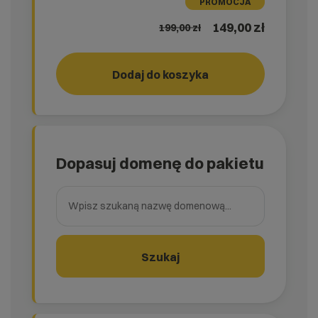
PROMOCJA
149,00 zł
199,00
zł
Dodaj do koszyka
RUN!
rank_
Dopasuj domenę do pakietu
Wpisz szukaną nazwę domenową
Szukaj