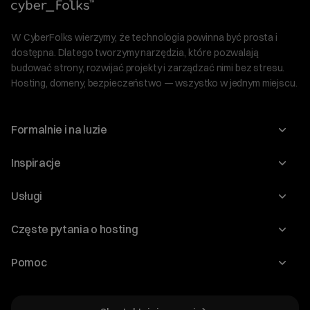
W CyberFolks wierzymy, że technologia powinna być prosta i
dostępna. Dlatego tworzymy narzędzia, które pozwalają
budować strony, rozwijać projekty i zarządzać nimi bez stresu.
Hosting, domeny, bezpieczeństwo — wszystko w jednym miejscu.
Formalnie i na luzie
O nas
Inspiracje
Relacje inwestorskie
Blog
Usługi
Program Korzyści dla Inwestorów
Słownik IT
Domeny
Regulaminy i specyfikacje
Częste pytania o hosting
WordPress
Certyfikaty SSL
Raporty i dokumenty
Jak przenieść stronę?
Audyt stron
Pomoc
Hosting www
Cennik domen
Jak przenieść domenę?
Generator polityki prywatności
Pomoc cyber_Folks
Hosting dla WordPress
Cennik hostingu, vps, ssl
Jak założyć stronę na WordPress?
Program partnerski