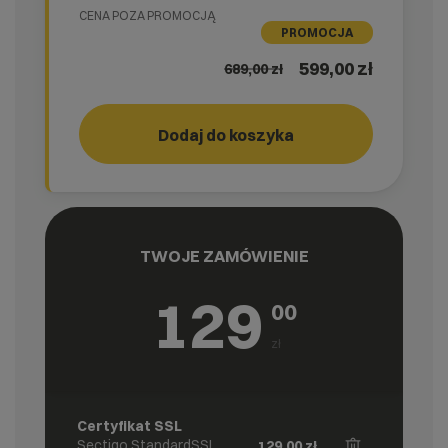
CENA POZA PROMOCJĄ
PROMOCJA
599,00 zł
689,00
zł
Dodaj do koszyka
GO!
cyber_
TWOJE ZAMÓWIENIE
129
00
zł
Certyfikat SSL
Sectigo StandardSSL
129,00
zł