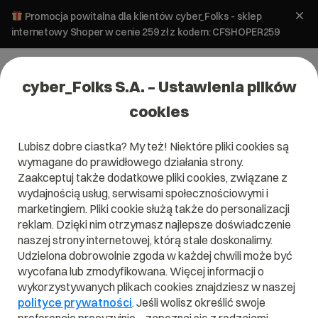
Promocja powitalna dla klientów cyber_Folks - sklep
internetowy Shoper w cenie 259 zł z kodem: CFSHOPER259
cyber_Folks S.A. – Ustawienia plików
cookies
Lubisz dobre ciastka? My też! Niektóre pliki cookies są
wymagane do prawidłowego działania strony.
Certyfikat SSL
Zaakceptuj także dodatkowe pliki cookies, związane z
wydajnością usług, serwisami społecznościowymi i
Sectigo
marketingiem. Pliki cookie służą także do personalizacji
reklam. Dzięki nim otrzymasz najlepsze doświadczenie
StandardSSL v2.0
naszej strony internetowej, którą stale doskonalimy.
Udzielona dobrowolnie zgoda w każdej chwili może być
Skonfiguruj wybrany pakiet i sprawdź, co
wycofana lub zmodyfikowana. Więcej informacji o
najchętniej wybierali do niego inni
wykorzystywanych plikach cookies znajdziesz w naszej
użytkownicy.
polityce prywatności
. Jeśli wolisz określić swoje