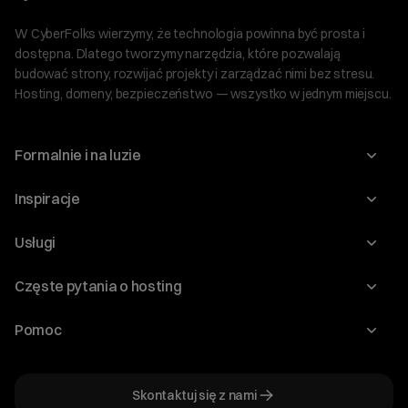
W CyberFolks wierzymy, że technologia powinna być prosta i
dostępna. Dlatego tworzymy narzędzia, które pozwalają
budować strony, rozwijać projekty i zarządzać nimi bez stresu.
Hosting, domeny, bezpieczeństwo — wszystko w jednym miejscu.
Formalnie i na luzie
O nas
Inspiracje
Relacje inwestorskie
Blog
Usługi
Program Korzyści dla Inwestorów
Słownik IT
Domeny
Regulaminy i specyfikacje
Częste pytania o hosting
WordPress
Certyfikaty SSL
Raporty i dokumenty
Jak przenieść stronę?
Audyt stron
Pomoc
Hosting www
Cennik domen
Jak przenieść domenę?
Generator polityki prywatności
Pomoc cyber_Folks
Hosting dla WordPress
Cennik hostingu, vps, ssl
Jak założyć stronę na WordPress?
Program partnerski
Skontaktuj się z nami
Hosting dla WooCommerce