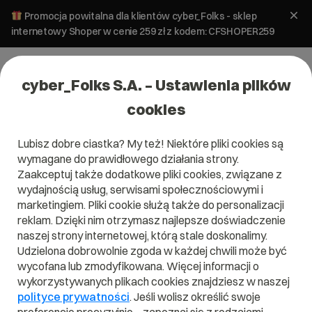
Promocja powitalna dla klientów cyber_Folks - sklep
internetowy Shoper w cenie 259 zł z kodem: CFSHOPER259
cyber_Folks S.A. – Ustawienia plików
cookies
Lubisz dobre ciastka? My też! Niektóre pliki cookies są
wymagane do prawidłowego działania strony.
Certyfikat SSL
Zaakceptuj także dodatkowe pliki cookies, związane z
wydajnością usług, serwisami społecznościowymi i
Digicert SSL Plus
marketingiem. Pliki cookie służą także do personalizacji
reklam. Dzięki nim otrzymasz najlepsze doświadczenie
v2.0
naszej strony internetowej, którą stale doskonalimy.
Udzielona dobrowolnie zgoda w każdej chwili może być
Skonfiguruj wybrany pakiet i sprawdź, co
wycofana lub zmodyfikowana. Więcej informacji o
najchętniej wybierali do niego inni
wykorzystywanych plikach cookies znajdziesz w naszej
użytkownicy.
polityce prywatności
. Jeśli wolisz określić swoje