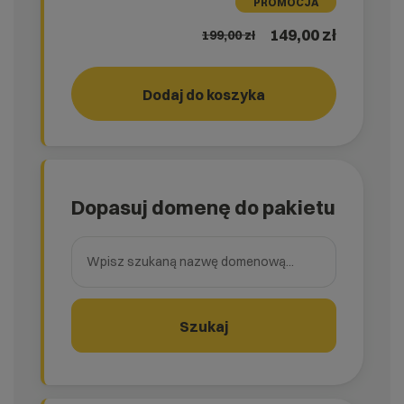
PROMOCJA
149,00 zł
199,00
zł
Dodaj do koszyka
RUN!
rank_
Dopasuj domenę do pakietu
Wpisz szukaną nazwę domenową
Szukaj