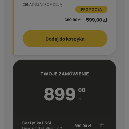
CENA POZA PROMOCJĄ
PROMOCJA
599,00 zł
689,00
zł
Dodaj do koszyka
GO!
cyber_
TWOJE ZAMÓWIENIE
899
00
zł
Certyfikat SSL
899,00
zł
Digicert SSL Plus v2.0