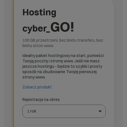
Hosting
GO!
cyber_
100 GB przestrzeni, bez limitu transferu, bez
limitu stron www
Idealny pakiet hostingowy na start, pomieści
Twoją pocztę i stronę www. Jeśli nie masz
jeszcze hostingu - będzie to szybki i prosty
sposób na zbudowanie Twojej pierwszej
strony www.
Zobacz produkt
Rejestracja na okres
1 rok
Wybierz gotową listę. Użyj spacji, aby otworzyć.
Naciśnij spację, aby otworzyć listę, klawisze strzałek, a