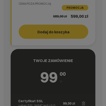
CENA POZA PROMOCJĄ
PROMOCJA
599,00 zł
689,00
zł
Dodaj do koszyka
GO!
cyber_
TWOJE ZAMÓWIENIE
99
00
zł
Certyfikat SSL
99,00
zł
cyber_SSL WildCard v2.0