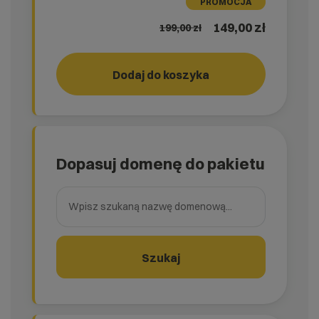
PROMOCJA
149,00 zł
199,00
zł
Dodaj do koszyka
RUN!
rank_
Dopasuj domenę do pakietu
Wpisz szukaną nazwę domenową
Szukaj