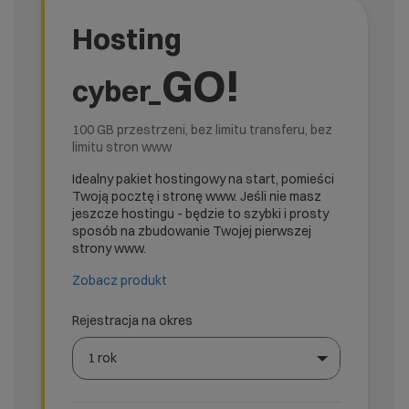
Hosting
GO!
cyber_
100 GB przestrzeni, bez limitu transferu, bez
limitu stron www
Idealny pakiet hostingowy na start, pomieści
Twoją pocztę i stronę www. Jeśli nie masz
jeszcze hostingu - będzie to szybki i prosty
sposób na zbudowanie Twojej pierwszej
strony www.
Zobacz produkt
Rejestracja na okres
1 rok
Wybierz gotową listę. Użyj spacji, aby otworzyć.
Naciśnij spację, aby otworzyć listę, klawisze strzałek, a