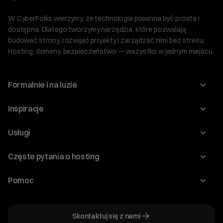
W CyberFolks wierzymy, że technologia powinna być prosta i
dostępna. Dlatego tworzymy narzędzia, które pozwalają
budować strony, rozwijać projekty i zarządzać nimi bez stresu.
Hosting, domeny, bezpieczeństwo — wszystko w jednym miejscu.
Formalnie i na luzie
O nas
Inspiracje
Relacje inwestorskie
Blog
Usługi
Program Korzyści dla Inwestorów
Słownik IT
Domeny
Regulaminy i specyfikacje
Częste pytania o hosting
WordPress
Certyfikaty SSL
Raporty i dokumenty
Jak przenieść stronę?
Audyt stron
Pomoc
Hosting www
Cennik domen
Jak przenieść domenę?
Generator polityki prywatności
Pomoc cyber_Folks
Hosting dla WordPress
Cennik hostingu, vps, ssl
Jak założyć stronę na WordPress?
Program partnerski
Skontaktuj się z nami
Hosting dla WooCommerce