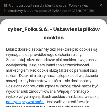
Promocja powitalna dla klientów cyber_Folks - sklep
internetowy Shoper w cenie 259 zł z kodem: CFSHOPER259
cyber_Folks S.A. – Ustawienia plików
cookies
Lubisz dobre ciastka? My też! Niektóre pliki cookies są
wymagane do prawidłowego działania strony.
Certyfikat SSL
Zaakceptuj także dodatkowe pliki cookies, związane z
wydajnością usług, serwisami społecznościowymi i
cyber_SSL
marketingiem. Pliki cookie służą także do personalizacji
reklam. Dzięki nim otrzymasz najlepsze doświadczenie
WildCard v2.0
naszej strony internetowej, którą stale doskonalimy.
Udzielona dobrowolnie zgoda w każdej chwili może być
Skonfiguruj wybrany pakiet i sprawdź, co
wycofana lub zmodyfikowana. Więcej informacji o
najchętniej wybierali do niego inni
wykorzystywanych plikach cookies znajdziesz w naszej
użytkownicy.
polityce prywatności
. Jeśli wolisz określić swoje