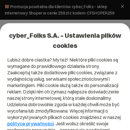
Promocja powitalna dla klientów cyber_Folks - sklep
internetowy Shoper w cenie 259 zł z kodem: CFSHOPER259
cyber_Folks S.A. – Ustawienia plików
cookies
Lubisz dobre ciastka? My też! Niektóre pliki cookies są
wymagane do prawidłowego działania strony.
Certyfikat SSL
Zaakceptuj także dodatkowe pliki cookies, związane z
wydajnością usług, serwisami społecznościowymi i
DigiCert Wildcard
marketingiem. Pliki cookie służą także do personalizacji
reklam. Dzięki nim otrzymasz najlepsze doświadczenie
Plus v2.0
naszej strony internetowej, którą stale doskonalimy.
Udzielona dobrowolnie zgoda w każdej chwili może być
Skonfiguruj wybrany pakiet i sprawdź, co
wycofana lub zmodyfikowana. Więcej informacji o
najchętniej wybierali do niego inni
wykorzystywanych plikach cookies znajdziesz w naszej
użytkownicy.
polityce prywatności
. Jeśli wolisz określić swoje