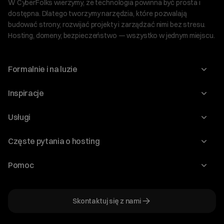
W CyberFolks wierzymy, że technologia powinna być prosta i
dostępna. Dlatego tworzymy narzędzia, które pozwalają
budować strony, rozwijać projekty i zarządzać nimi bez stresu.
Hosting, domeny, bezpieczeństwo — wszystko w jednym miejscu.
Formalnie i na luzie
O nas
Inspiracje
Relacje inwestorskie
Blog
Usługi
Program Korzyści dla Inwestorów
Słownik IT
Domeny
Regulaminy i specyfikacje
Częste pytania o hosting
WordPress
Certyfikaty SSL
Raporty i dokumenty
Jak przenieść stronę?
Audyt stron
Pomoc
Hosting www
Cennik domen
Jak przenieść domenę?
Generator polityki prywatności
Pomoc cyber_Folks
Hosting dla WordPress
Cennik hostingu, vps, ssl
Jak założyć stronę na WordPress?
Program partnerski
Skontaktuj się z nami
Hosting dla WooCommerce
Plany wsparcia – Serwery dedykowane
Jak uruchomić sklep internetowy?
Mówią o nas
Hosting dla PrestaShop