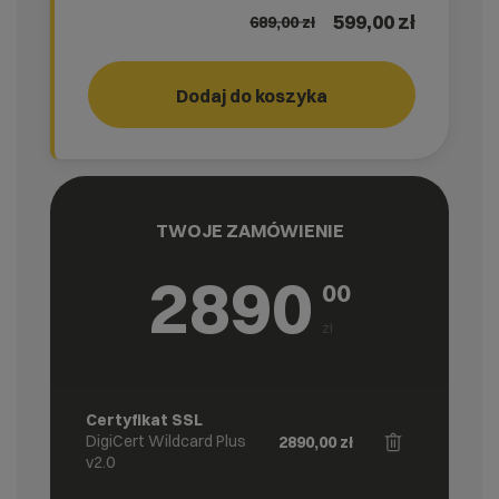
599,00 zł
689,00
zł
Dodaj do koszyka
GO!
cyber_
TWOJE ZAMÓWIENIE
2890
00
zł
Certyfikat SSL
DigiCert Wildcard Plus
2890,00
zł
v2.0