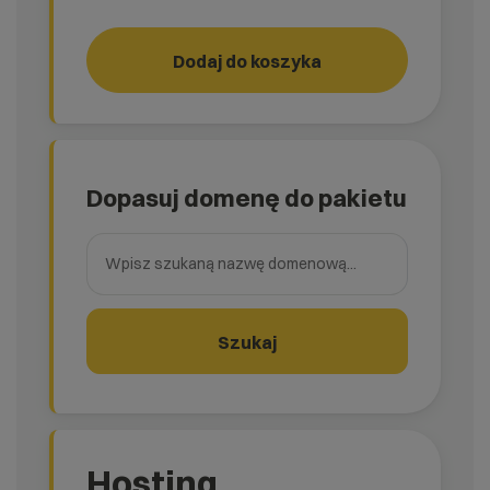
Dodaj do koszyka
RUN!
rank_
Dopasuj domenę do pakietu
Wpisz szukaną nazwę domenową
Szukaj
Hosting