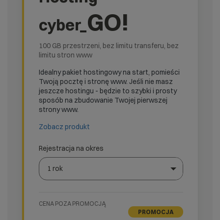
GO!
cyber_
100 GB przestrzeni, bez limitu transferu, bez
limitu stron www
Idealny pakiet hostingowy na start, pomieści
Twoją pocztę i stronę www. Jeśli nie masz
jeszcze hostingu - będzie to szybki i prosty
sposób na zbudowanie Twojej pierwszej
strony www.
Zobacz produkt
Rejestracja na okres
1 rok
Wybierz gotową listę. Użyj spacji, aby otworzyć.
Naciśnij spację, aby otworzyć listę, klawisze strzałek, a
CENA POZA PROMOCJĄ
PROMOCJA