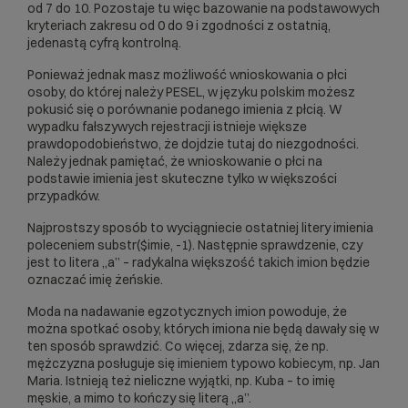
od 7 do 10. Pozostaje tu więc bazowanie na podstawowych
kryteriach zakresu od 0 do 9 i zgodności z ostatnią,
jedenastą cyfrą kontrolną.
Ponieważ jednak masz możliwość wnioskowania o płci
osoby, do której należy PESEL, w języku polskim możesz
pokusić się o porównanie podanego imienia z płcią. W
wypadku fałszywych rejestracji istnieje większe
prawdopodobieństwo, że dojdzie tutaj do niezgodności.
Należy jednak pamiętać, że wnioskowanie o płci na
podstawie imienia jest skuteczne tylko w większości
przypadków.
Najprostszy sposób to wyciągniecie ostatniej litery imienia
poleceniem substr($imie, -1). Następnie sprawdzenie, czy
jest to litera „a” – radykalna większość takich imion będzie
oznaczać imię żeńskie.
Moda na nadawanie egzotycznych imion powoduje, że
można spotkać osoby, których imiona nie będą dawały się w
ten sposób sprawdzić. Co więcej, zdarza się, że np.
mężczyzna posługuje się imieniem typowo kobiecym, np. Jan
Maria. Istnieją też nieliczne wyjątki, np. Kuba – to imię
męskie, a mimo to kończy się literą „a”.