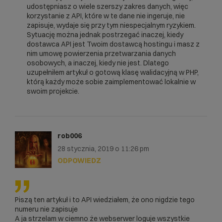
if ($stulecie=='2100') $miesiac = 
udostępniasz o wiele szerszy zakres danych, więc
$miesiac-40;

korzystanie z API, które w te dane nie ingeruje, nie
if ($stulecie=='2200') $miesiac = 
zapisuje, wydaje się przy tym niespecjalnym ryzykiem.
$miesiac-60;

Sytuację można jednak postrzegać inaczej, kiedy
dostawca API jest Twoim dostawcą hostingu i masz z
// Walidacja liczby dni w miesiącu

nim umowę powierzenia przetwarzania danych
osobowych, a inaczej, kiedy nie jest. Dlatego
$rok=$stulecie+substr($this->pesel,0,2);

uzupełniłem artykuł o gotową klasę walidacyjną w PHP,
$maxDays = 
którą każdy może sobie zaimplementować lokalnie w
cal_days_in_month(CAL_GREGORIAN, 
swoim projekcie.
$miesiac, $rok);

$dzien = substr($this->pesel,4,2);

$this->dataPodana = 
"$rok-$miesiac-$dzien";

rob006
28 stycznia, 2019 o 11:26 pm
if ($dzien > $maxDays){

ODPOWIEDZ
	$this-
>response['isBirthDateValid']=false;

	return;

}

if ($dzien <=0){

Piszą ten artykuł i to API wiedziałem, że ono nigdzie tego
	$this-
numeru nie zapisuje
>response['isBirthDateValid']=false;

A ja strzelam w ciemno że webserwer loguje wszystkie