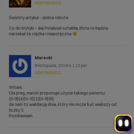
>response['personAgeYears']<18)  $this-
ODPOWIEDZ
>response['fullAge']=false;

}

Świetny artykuł – dobra robota.
if ($interval>0) {

	$this-
Co do krytyki – daj Polakowi sztabkę złota to będzie
>response['bornAlready']=false;

narzekał że ciężka i nieporęczna
	$this-
>response['possibleBornInYears']= 
intval(date_diff($dataAktualna, 
$dataPodana)->format('%y'));

Witaj! Jestem robo_Folks.
W czym mogę pomóc?
Marecki
	$this-
>response['possibleBornInMonths']=intval
Kliknij kafelek albo napisz wiadomość
9 listopada, 2019 o 1:12 pm
— znajdziemy rozwiązanie
(date_diff($dataAktualna, $dataPodana)-
ODPOWIEDZ
>format('%m'));

Wybór hostingu
Wybór domeny
	$this-
Bazy danych
Konfiguracja email
+
>response['possibleBornInDays']=intval(d
Witam.
Optymalizacja wydajności
więcej
ate_diff($dataAktualna, $dataPodana)-
Dla preg_match proponuje użycie takiego paternu:
>format('%d'));

[0-9]{4}[0-3]{1}[0-9]{6}
}

da nam to walidację dnia, który nie może być większy od
liczby 3.
}

Pozdrawiam.
function getSex(){
