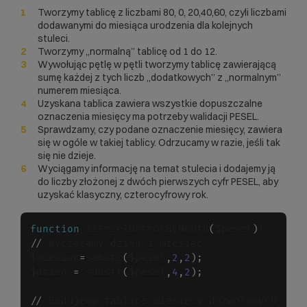
Tworzymy tablicę z liczbami 80, 0, 20,40,60, czyli liczbami
dodawanymi do miesiąca urodzenia dla kolejnych
stuleci.
Tworzymy „normalną” tablicę od 1 do 12.
Wywołując pętlę w pętli tworzymy tablicę zawierającą
sumę każdej z tych liczb „dodatkowych” z „normalnym”
numerem miesiąca.
Uzyskana tablica zawiera wszystkie dopuszczalne
oznaczenia miesięcy ma potrzeby walidacji PESEL.
Sprawdzamy, czy podane oznaczenie miesięcy, zawiera
się w ogóle w takiej tablicy. Odrzucamy w razie, jeśli tak
się nie dzieje.
Wyciągamy informację na temat stulecia i dodajemy ją
do liczby złożonej z dwóch pierwszych cyfr PESEL, aby
uzyskać klasyczny, czterocyfrowy rok.
function
 isPeselDateOkByMonth
(
$pesel
)
/
/
 Wyciągamy dzień i miesiąc

$miesiac
=
substr
(
$pesel
,
2
,
2
)
;
$dzien 
=
 substr
(
$pesel
,
4
,
2
)
;
/
/
 Budujemy tablicę miesięcy dozwolonych
