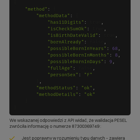
{

"method"
:
 {

"methodData"
:
 {

"has11Digits"
:
 true
,
"isCheckSumOk"
:
 true
,
"isBirthDateValid"
:
 true
,
"bornAlready"
:
 false
,
"possibleBornInYears"
:
68
,
"possibleBornInMonths"
:
8
,
"possibleBornInDays"
:
9
,
"fullAge"
:
 false
,
"personSex"
:
"F"
        }
,
"methodStatus"
:
"ok"
,
"methodDetails"
:
"ok"
    }

We wskazanej odpowiedzi z API widać, że walidacja PESEL
zwróciła informację o numerze 87300369749 :
Jest poprawny w rozumieniu typu danych – zawiera