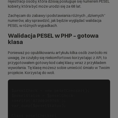
rejestracji osoby, która dzisiaj posługuje się numerem PESEL
kobiety, która być może urodzi się za 68 lat.
Zachęcam do zabawy i podstawiania różnych „dziwnych”
numerów, aby sprawdzić, jak będzie wyglądać walidacja
PESEL w różnych wypadkach.
Walidacja PESEL w PHP – gotowa
klasa
Ponieważ po opublikowaniu artykułu kilka osób zwróciło mi
uwagę, że czułyby się niekomfortowo korzystając z API, to
przygotowałem gotowy kod całej klasy, wraz z przykładem
wywołania. Tę klasę możesz sobie umieścić śmiało w Twoim
projekcie. Korzystaj do woli.
$peselCheck = new peselChecker();

$peselStatus = $peselCheck-
>verify('87300369749');

var_dump($peselStatus);

Class peselChecker{
