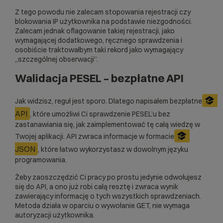
Z tego powodu nie zalecam stopowania rejestracji czy
blokowania IP użytkownika na podstawie niezgodności.
Zalecam jednak oflagowanie takiej rejestracji, jako
wymagającej dodatkowego, ręcznego sprawdzenia i
osobiście traktowałbym taki rekord jako wymagający
„szczególnej obserwacji”.
Walidacja PESEL – bezpłatne API
Jak widzisz, reguł jest sporo. Dlatego napisałem bezpłatne
API
, które umożliwi Ci sprawdzenie PESEL’u bez
zastanawiania się, jak zaimplementować tę całą wiedzę w
Twojej aplikacji. API zwraca informacje w formacie
JSON
, które łatwo wykorzystasz w dowolnym języku
programowania.
Żeby zaoszczędzić Ci pracy po prostu jedynie odwołujesz
się do API, a ono już robi całą resztę i zwraca wynik
zawierający informację o tych wszystkich sprawdzeniach.
Metoda działa w oparciu o wywołanie GET, nie wymaga
autoryzacji użytkownika.