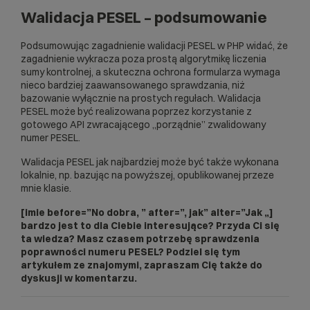
Walidacja PESEL – podsumowanie
// Czy składa sie z 11 cyfr

Podsumowując zagadnienie walidacji PESEL w PHP widać, że
$this->response['has11Digits']=true;

zagadnienie wykracza poza prostą algorytmikę liczenia
if (!preg_match('/^[0-9]{11}$/', $this-
sumy kontrolnej, a skuteczna ochrona formularza wymaga
>pesel)) $this-
nieco bardziej zaawansowanego sprawdzania, niż
>response['has11Digits']=false;

bazowanie wyłącznie na prostych regułach. Walidacja
PESEL może być realizowana poprzez korzystanie z
}

gotowego API zwracającego „porządnie” zwalidowany
numer PESEL.
function checkSum(){

Walidacja PESEL jak najbardziej może być także wykonana
// Klasyczna walidacja wg algorytmu 
lokalnie, np. bazując na powyższej, opublikowanej przeze
Luhna z wagami stosowanymi przez MSWiA

mnie klasie.
// Na podstawie: 
http://phpedia.pl/wiki/Walidacja_numeru_
[imie before=”No dobra, ” after=”, jak” alter=”Jak „]
PESEL

bardzo jest to dla Ciebie interesujące? Przyda Ci się
ta wiedza? Masz czasem potrzebę sprawdzenia
if (empty($this-
poprawności numeru PESEL? Podziel się tym
>response['has11Digits'])) return;

artykułem ze znajomymi, zapraszam Cię także do
dyskusji w komentarzu.
// tablica z odpowiednimi wagami
