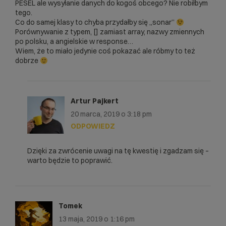
PESEL ale wysyłanie danych do kogoś obcego? Nie robiłbym
$interval 		
tego.
=date_diff($dataAktualna, $dataPodana)-
Co do samej klasy to chyba przydałby się „sonar”
>format('%R%a');	// ile dni

Porównywanie z typem, [] zamiast array, nazwy zmiennych
po polsku, a angielskie w response…
if ($interval<0) {

Wiem, że to miało jedynie coś pokazać ale róbmy to też
	$this-
dobrze
>response['bornAlready']=true;

	$this-
>response['personAgeYears']=-
intval(date_diff($dataAktualna, 
Artur Pajkert
$dataPodana)->format('%R%y'));

20 marca, 2019 o 3:18 pm
	$this-
>response['personAgeMonths']=-
ODPOWIEDZ
intval(date_diff($dataAktualna, 
$dataPodana)->format('%R%m'));

Dzięki za zwrócenie uwagi na tę kwestię i zgadzam się –
	$this-
warto będzie to poprawić.
>response['personAgeDays']=-
intval(date_diff($dataAktualna, 
$dataPodana)->format('%R%d'));

	if ($this-
>response['personAgeYears']>=18) $this-
Tomek
>response['fullAge']=true;

13 maja, 2019 o 1:16 pm
	if ($this-