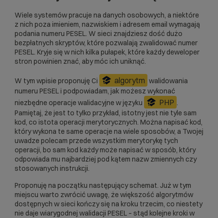
Wiele systemów pracuje na danych osobowych, a niektóre
z nich poza imieniem, nazwiskiem i adresem email wymagają
podania numeru PESEL. W sieci znajdziesz dość dużo
bezpłatnych skryptów, które pozwalają zwalidować numer
PESEL. Kryje się w nich kilka pułapek, które każdy deweloper
stron powinien znać, aby móc ich uniknąć.
algorytm
W tym wpisie proponuję Ci
walidowania
numeru PESEL i podpowiadam, jak możesz wykonać
PHP
niezbędne operacje walidacyjne w języku
.
Pamiętaj, że jest to tylko przykład, istotny jest nie tyle sam
kod, co istota operacji merytorycznych. Można napisać kod,
który wykona te same operacje na wiele sposobów, a Twojej
uwadze polecam przede wszystkim merytorykę tych
operacji, bo sam kod każdy może napisać w sposób, który
odpowiada mu najbardziej pod kątem nazw zmiennych czy
stosowanych instrukcji.
Proponuję na początku następujący schemat. Już w tym
miejscu warto zwrócić uwagę, że większość algorytmów
dostępnych w sieci kończy się na kroku trzecim, co niestety
nie daje wiarygodnej walidacji PESEL – stąd kolejne kroki w