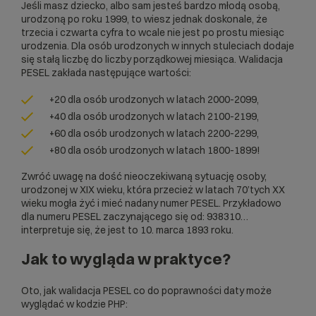
Jeśli masz dziecko, albo sam jesteś bardzo młodą osobą,
urodzoną po roku 1999, to wiesz jednak doskonale, że
trzecia i czwarta cyfra to wcale nie jest po prostu miesiąc
urodzenia. Dla osób urodzonych w innych stuleciach dodaje
się stałą liczbę do liczby porządkowej miesiąca. Walidacja
PESEL zakłada następujące wartości:
+20 dla osób urodzonych w latach 2000-2099,
+40 dla osób urodzonych w latach 2100-2199,
+60 dla osób urodzonych w latach 2200-2299,
+80 dla osób urodzonych w latach 1800-1899!
Zwróć uwagę na dość nieoczekiwaną sytuację osoby,
urodzonej w XIX wieku, która przecież w latach 70’tych XX
wieku mogła żyć i mieć nadany numer PESEL. Przykładowo
dla numeru PESEL zaczynającego się od: 938310…
interpretuje się, że jest to 10. marca 1893 roku.
Jak to wygląda w praktyce?
Oto, jak walidacja PESEL co do poprawności daty może
wyglądać w kodzie PHP: