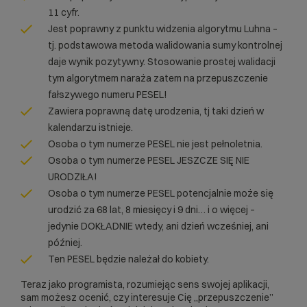
11 cyfr.
Jest poprawny z punktu widzenia algorytmu Luhna –
tj. podstawowa metoda walidowania sumy kontrolnej
daje wynik pozytywny. Stosowanie prostej walidacji
tym algorytmem naraża zatem na przepuszczenie
fałszywego numeru PESEL!
Zawiera poprawną datę urodzenia, tj taki dzień w
kalendarzu istnieje.
Osoba o tym numerze PESEL nie jest pełnoletnia.
Osoba o tym numerze PESEL JESZCZE SIĘ NIE
URODZIŁA!
Osoba o tym numerze PESEL potencjalnie może się
urodzić za 68 lat, 8 miesięcy i 9 dni… i o więcej –
jedynie DOKŁADNIE wtedy, ani dzień wcześniej, ani
później.
Ten PESEL będzie należał do kobiety.
Teraz jako programista, rozumiejąc sens swojej aplikacji,
sam możesz ocenić, czy interesuje Cię „przepuszczenie”