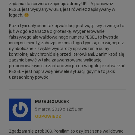
	return;

żądania do serwera i zapisuje adresy URL. A ponieważ
}

PESEL jest wysyłany w GET, jest również zapisywany w
$this-
logach.
>response['isBirthDateValid']=true;

Poza tym cały sens takiej walidacji jest wątpliwy, a wstęp to
$this-
już w ogóle zahacza o groteskę. Wygenerowanie
>response['birthDate']=date_format(date_
fałszywego ale walidowalnego numeru PESEL to kwestia
create($this->dataPodana), 'Y-m-d');

mniej niż minuty, zabezpieczenia tego typu są nie więcej niż
symboliczne – zwykle wystarczy sprawdzenie sumy
}

kontrolnej aby chronić się przed literówkami. Zanim ktoś się
zacznie bawić w taką zaawansowaną walidację
function getAge(){

proponowałbym się zastanowić po co w ogóle przetwarzać
PESEL – jest naprawdę niewiele sytuacji gdy ma to jakiś
// Sprawdzenie wieku i daty urodzenia 
uzasadniony powód.
osoby, a także czy jest to osoba, która 
się jeszcze nie urodziła

if ($this->response['has11Digits']
<>true) return;

Mateusz Dudek
if (empty($this-
5 marca, 2019 o 12:51 pm
>response['isBirthDateValid'])) return;

ODPOWIEDZ
$dataAktualna	=date_create();

$dataPodana		
Zgadzam się z rob006. Pomijam to czy jest sens walidowac
=date_create($this->dataPodana);
