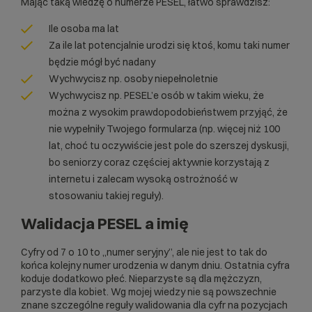
Mając taką wiedzę o numerze PESEL, łatwo sprawdzisz:
Ile osoba ma lat
Za ile lat potencjalnie urodzi się ktoś, komu taki numer
będzie mógł być nadany
Wychwycisz np. osoby niepełnoletnie
Wychwycisz np. PESEL’e osób w takim wieku, że
można z wysokim prawdopodobieństwem przyjąć, że
nie wypełniły Twojego formularza (np. więcej niż 100
lat, choć tu oczywiście jest pole do szerszej dyskusji,
bo seniorzy coraz częściej aktywnie korzystają z
internetu i zalecam wysoką ostrożność w
stosowaniu takiej reguły).
Walidacja PESEL a imię
Cyfry od 7 o 10 to „numer seryjny”, ale nie jest to tak do
końca kolejny numer urodzenia w danym dniu. Ostatnia cyfra
koduje dodatkowo płeć. Nieparzyste są dla mężczyzn,
parzyste dla kobiet. Wg mojej wiedzy nie są powszechnie
znane szczególne reguły walidowania dla cyfr na pozycjach