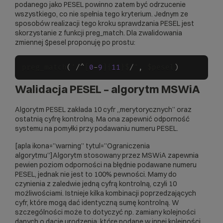
podanego jako PESEL powinno zatem być odrzucenie
wszystkiego, co nie spełnia tego kryterium. Jednym ze
sposobów realizacji tego kroku sprawdzania PESEL jest
skorzystanie z funkcji preg_match. Dla zwalidowania
zmiennej $pesel proponuję po prostu:
preg_match
(
'
/
^
[
0
-
9
]{
11
}$
/
'
,
 $pesel
)
Walidacja PESEL – algorytm MSWiA
Algorytm PESEL zakłada 10 cyfr „merytorycznych” oraz
ostatnią cyfrę kontrolną. Ma ona zapewnić odporność
systemu na pomyłki przy podawaniu numeru PESEL.
[apla ikona=”warning” tytul=”Ograniczenia
algorytmu”]Algorytm stosowany przez MSWiA zapewnia
pewien poziom odporności na błędnie podawane numeru
PESEL, jednak nie jest to 100% pewności. Mamy do
czynienia z zaledwie jedną cyfrą kontrolną, czyli 10
możliwościami. Istnieje kilka kombinacji poprzedzających
cyfr, które mogą dać identyczną sumę kontrolną. W
szczególności może to dotyczyć np. zamiany kolejności
danych o dacie urodzenia, które podane w innej kolejności