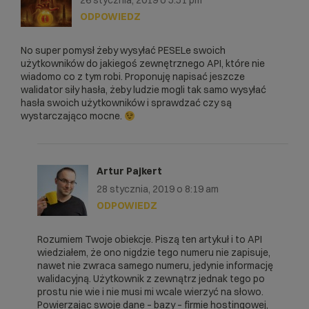
26 stycznia, 2019 o 5:51 pm
// Ustalanie faktycznego miesiąca i 
ODPOWIEDZ
stulecia

if (substr($miesiac,0,1)=='0' || 
No super pomysł żeby wysyłać PESELe swoich
substr($miesiac,0,1)=='1') $stulecie = 
użytkowników do jakiegoś zewnętrznego API, które nie
1900;

wiadomo co z tym robi. Proponuję napisać jeszcze
if (substr($miesiac,0,1)=='8' || 
walidator siły hasła, żeby ludzie mogli tak samo wysyłać
substr($miesiac,0,1)=='9') $stulecie = 
hasła swoich użytkowników i sprawdzać czy są
1800;

wystarczająco mocne.
if (substr($miesiac,0,1)=='2' || 
substr($miesiac,0,1)=='3') $stulecie = 
2000;

if (substr($miesiac,0,1)=='5' || 
Artur Pajkert
substr($miesiac,0,1)=='4') $stulecie = 
28 stycznia, 2019 o 8:19 am
2100;

if (substr($miesiac,0,1)=='6' || 
ODPOWIEDZ
substr($miesiac,0,1)=='7') $stulecie = 
2200;

Rozumiem Twoje obiekcje. Piszą ten artykuł i to API
wiedziałem, że ono nigdzie tego numeru nie zapisuje,
if ($stulecie=='2000') $miesiac = 
nawet nie zwraca samego numeru, jedynie informację
$miesiac-20;

walidacyjną. Użytkownik z zewnątrz jednak tego po
if ($stulecie=='1800') $miesiac = 
prostu nie wie i nie musi mi wcale wierzyć na słowo.
$miesiac-80;

Powierzając swoje dane – bazy – firmie hostingowej,