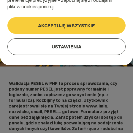
preferencje precyzyjnie – zapoznaj się z rodzajami
plików cookies poniżej.
AKCEPTUJĘ WSZYSTKIE
USTAWIENIA
Walidacja PESEL w PHP
to proces sprawdzania, czy
podany numer PESEL jest poprawny formalnie i
logicznie, zanim zapiszesz go w systemie (np. z
formularza). Rozbijmy to na części. Użytkownik
zarejestrował się na Twojej stronie www. Imię,
nazwisko, email, PESEL… gotowe.
Formularz
przyjął
dane bez zająknięcia. Zaraz potem uzyskał dostęp do
panelu, gdzie znalazł lukę pozwalającą na podejrzenie
danych innych użytkowników. Zatarł ręce z radości na