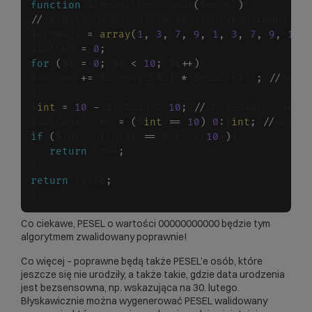
function
 isPeselCheckSumOk
(
$pesel
)
/
/
 Klasyczna walidacja wg algorytmu Luhna w i
$arrWagi 
=
array
(
1
,
3
,
7
,
9
,
1
,
3
,
7
,
9
,
1
,
$intSum 
=
0
;
for
(
$i 
=
0
;
 $i 
<
10
;
 $i
+
+
)
 {

$intSum 
+
=
 $arrWagi[$i] 
*
 $pesel[$i]
;
/
/
mnoż
}

$
int
=
10
-
 $intSum % 
10
;
/
/
obliczamy sumę ko
$intControlNr 
=
(
$
int
=
=
10
)
?
0
:
$
int
;
/
/
if
(
$intControlNr 
=
=
 $pesel[
10
]
)
{

return
 true
;
return
 false
;
}
Co ciekawe, PESEL o wartości 00000000000 będzie tym
algorytmem zwalidowany poprawnie!
Co więcej – poprawne będą także PESEL’e osób, które
jeszcze się nie urodziły, a także takie, gdzie data urodzenia
jest bezsensowna, np. wskazująca na 30. lutego.
Błyskawicznie można wygenerować PESEL walidowany