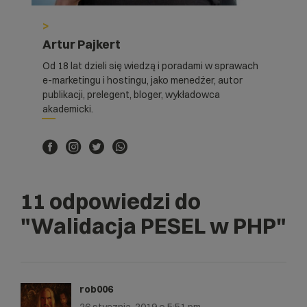
$miesiac=substr($this->pesel,2,2);

$arrMiesiace = 
>
Array('01','02','03','04','05','06','07'
,'08','09','10','11','12');

Artur Pajkert
$arrDodatkoweMiesiace = 
Od 18 lat dzieli się wiedzą i poradami w sprawach
Array(0,80,20,40,60);

e-marketingu i hostingu, jako menedżer, autor
foreach ($arrDodatkoweMiesiace as 
publikacji, prelegent, bloger, wykładowca
$miesiacDodatkowy){

akademicki.
	$arrMiesiaceBazowe = 
range(1,12);

	foreach ($arrMiesiaceBazowe as 
$miesiacBazowy){

		$arrMiesiace[]=$miesiacD
odatkowy+$miesiacBazowy;

11 odpowiedzi do
	}

}

"Walidacja PESEL w PHP"
if (!in_array($miesiac,$arrMiesiace)){

	$this-
>response['isBirthDateValid']=false;

	return;

rob006
}
