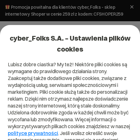
Promocja powitalna dla klientów cyber_Folks - sklep
internetowy Shoper w cenie 259 zł z kodem: CFSHOPER259
cyber_Folks S.A. – Ustawienia plików
cookies
Lubisz dobre ciastka? My też! Niektóre pliki cookies są
Tworzenie stron
wymagane do prawidłowego działania strony.
Walidacja PESEL w PHP
Zaakceptuj także dodatkowe pliki cookies, związane z
wydajnością usług, serwisami społecznościowymi i
marketingiem. Pliki cookie służą także do personalizacji
16 grudnia 2025
ok.
10
min
reklam. Dzięki nim otrzymasz najlepsze doświadczenie
naszej strony internetowej, którą stale doskonalimy.
Udzielona dobrowolnie zgoda w każdej chwili może być
wycofana lub zmodyfikowana. Więcej informacji o
wykorzystywanych plikach cookies znajdziesz w naszej
polityce prywatności
. Jeśli wolisz określić swoje