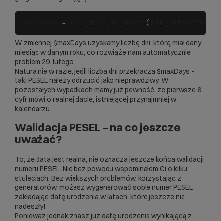
$maxDays 
=
 cal_days_in_month
(
CAL_GREGORIAN
,
 
W zmiennej $maxDays uzyskamy liczbę dni, którą miał dany
miesiąc w danym roku, co rozwiąże nam automatycznie
problem 29. lutego.
Naturalnie w razie, jeśli liczba dni przekracza $maxDays –
taki PESEL należy odrzucić jako nieprawdziwy. W
pozostałych wypadkach mamy już pewność, że pierwsze 6
cyfr mówi o realnej dacie, istniejącej przynajmniej w
kalendarzu.
Walidacja PESEL – na co jeszcze
uważać?
To, że data jest realna, nie oznacza jeszcze końca walidacji
numeru PESEL. Nie bez powodu wspominałem Ci o kilku
stuleciach. Bez większych problemów, korzystając z
generatorów, możesz wygenerować sobie numer PESEL
zakładając datę urodzenia w latach, które jeszcze nie
nadeszły!
Ponieważ jednak znasz już datę urodzenia wynikającą z