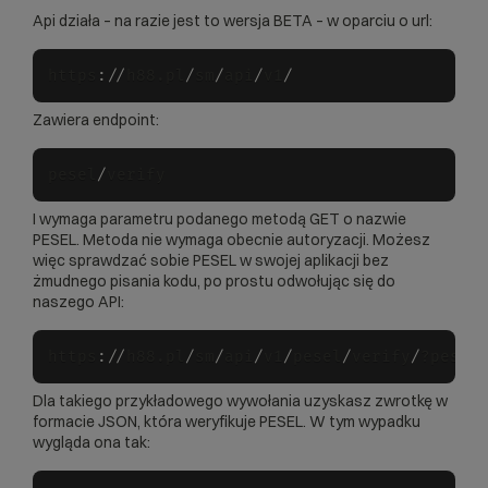
Api działa – na razie jest to wersja BETA – w oparciu o url:
https
:
/
/
h88.pl
/
sm
/
api
/
v1
/
Zawiera endpoint:
pesel
/
I wymaga parametru podanego metodą GET o nazwie
PESEL. Metoda nie wymaga obecnie autoryzacji. Możesz
więc sprawdzać sobie PESEL w swojej aplikacji bez
żmudnego pisania kodu, po prostu odwołując się do
naszego API:
https
:
/
/
h88.pl
/
sm
/
api
/
v1
/
pesel
/
verify
/
?pesel
Dla takiego przykładowego wywołania uzyskasz zwrotkę w
formacie JSON, która weryfikuje PESEL. W tym wypadku
wygląda ona tak: