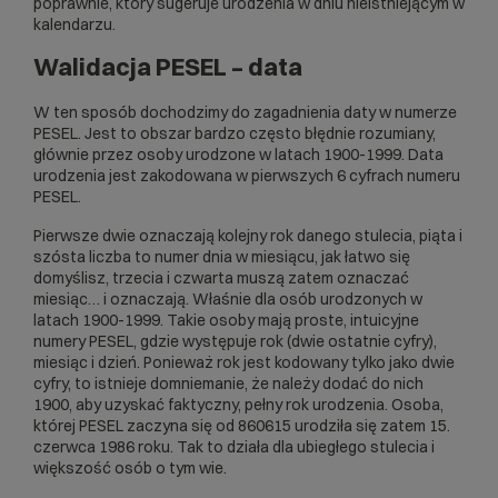
poprawnie, który sugeruje urodzenia w dniu nieistniejącym w
kalendarzu.
Walidacja PESEL – data
W ten sposób dochodzimy do zagadnienia daty w numerze
PESEL. Jest to obszar bardzo często błędnie rozumiany,
głównie przez osoby urodzone w latach 1900-1999. Data
urodzenia jest zakodowana w pierwszych 6 cyfrach numeru
PESEL.
Pierwsze dwie oznaczają kolejny rok danego stulecia, piąta i
szósta liczba to numer dnia w miesiącu, jak łatwo się
domyślisz, trzecia i czwarta muszą zatem oznaczać
miesiąc… i oznaczają. Właśnie dla osób urodzonych w
latach 1900-1999. Takie osoby mają proste, intuicyjne
numery PESEL, gdzie występuje rok (dwie ostatnie cyfry),
miesiąc i dzień. Ponieważ rok jest kodowany tylko jako dwie
cyfry, to istnieje domniemanie, że należy dodać do nich
1900, aby uzyskać faktyczny, pełny rok urodzenia. Osoba,
której PESEL zaczyna się od 860615 urodziła się zatem 15.
czerwca 1986 roku. Tak to działa dla ubiegłego stulecia i
większość osób o tym wie.