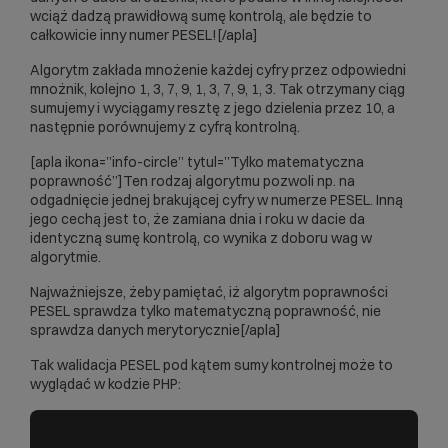
wciąż dadzą prawidłową sumę kontrolą, ale będzie to
całkowicie inny numer PESEL![/apla]
Algorytm zakłada mnożenie każdej cyfry przez odpowiedni
mnożnik, kolejno 1, 3, 7, 9, 1, 3, 7, 9, 1, 3. Tak otrzymany ciąg
sumujemy i wyciągamy resztę z jego dzielenia przez 10, a
następnie porównujemy z cyfrą kontrolną.
[apla ikona=”info-circle” tytul=”Tylko matematyczna
poprawność”]Ten rodzaj algorytmu pozwoli np. na
odgadnięcie jednej brakującej cyfry w numerze PESEL. Inną
jego cechą jest to, że zamiana dnia i roku w dacie da
identyczną sumę kontrolą, co wynika z doboru wag w
algorytmie.
Najważniejsze, żeby pamiętać, iż algorytm poprawności
PESEL sprawdza tylko matematyczną poprawność, nie
sprawdza danych merytorycznie[/apla]
Tak walidacja PESEL pod kątem sumy kontrolnej może to
wyglądać w kodzie PHP: