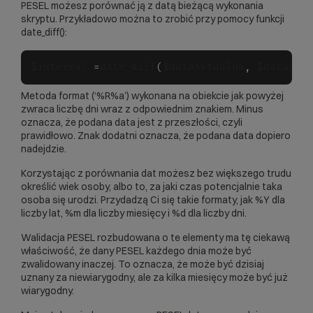
PESEL możesz porównać ją z datą bieżącą wykonania
skryptu. Przykładowo można to zrobić przy pomocy funkcji
date_diff():
$interval 
=
date_diff
(
$dataAktualna
,
 $dataPod
Metoda format (‘%R%a’) wykonana na obiekcie jak powyżej
zwraca liczbę dni wraz z odpowiednim znakiem. Minus
oznacza, że podana data jest z przeszłości, czyli
prawidłowo. Znak dodatni oznacza, że podana data dopiero
nadejdzie.
Korzystając z porównania dat możesz bez większego trudu
określić wiek osoby, albo to, za jaki czas potencjalnie taka
osoba się urodzi. Przydadzą Ci się takie formaty, jak %Y dla
liczby lat, %m dla liczby miesięcy i %d dla liczby dni.
Walidacja PESEL rozbudowana o te elementy ma tę ciekawą
właściwość, że dany PESEL każdego dnia może być
zwalidowany inaczej. To oznacza, że może być dzisiaj
uznany za niewiarygodny, ale za kilka miesięcy może być już
wiarygodny.