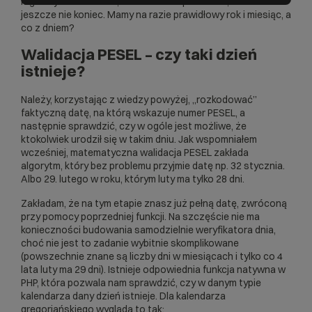
logicznych warunków, które warto sprawdzać, ale to
jeszcze nie koniec. Mamy na razie prawidłowy rok i miesiąc, a
/
/
co z dniem?
return
array
(
'rok'
=
>
$rok
,
 'miesiac'
=
>
$miesia
Walidacja PESEL – czy taki dzień
istnieje?
Należy, korzystając z wiedzy powyżej, „rozkodować”
faktyczną datę, na którą wskazuje numer PESEL, a
następnie sprawdzić, czy w ogóle jest możliwe, że
ktokolwiek urodził się w takim dniu. Jak wspomniałem
wcześniej, matematyczna walidacja PESEL zakłada
algorytm, który bez problemu przyjmie datę np. 32 stycznia.
Albo 29. lutego w roku, którym luty ma tylko 28 dni.
Zakładam, że na tym etapie znasz już pełną datę, zwróconą
przy pomocy poprzedniej funkcji. Na szczęście nie ma
konieczności budowania samodzielnie weryfikatora dnia,
choć nie jest to zadanie wybitnie skomplikowane
(powszechnie znane są liczby dni w miesiącach i tylko co 4
lata luty ma 29 dni). Istnieje odpowiednia funkcja natywna w
PHP, która pozwala nam sprawdzić, czy w danym typie
kalendarza dany dzień istnieje. Dla kalendarza
gregoriańskiego wygląda to tak: