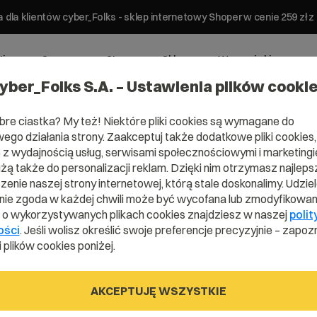
 dla klientów cyber_Folks - sklep internetowy Shoper w cenie 259 z
ting
Serwery
Strony
Sklepy
Wsparcie biznesowe
yber_Folks S.A. – Ustawienia plików cooki
bre ciastka? My też! Niektóre pliki cookies są wymagane do
ego działania strony. Zaakceptuj także dodatkowe pliki cookies,
z wydajnością usług, serwisami społecznościowymi i marketingie
użą także do personalizacji reklam. Dzięki nim otrzymasz najleps
ing
enie naszej strony internetowej, którą stale doskonalimy. Udzie
ie zgoda w każdej chwili może być wycofana lub zmodyfikowan
i o wykorzystywanych plikach cookies znajdziesz w naszej
polit
ości
. Jeśli wolisz określić swoje preferencje precyzyjnie – zapozn
 plików cookies poniżej.
AKCEPTUJĘ WSZYSTKIE