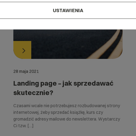
USTAWIENIA
28 maja 2021
Landing page – jak sprzedawać
skutecznie?
Czasami wcale nie potrzebujesz rozbudowanej strony
internetowej, żeby sprzedać książkę, kurs czy
gromadzić adresy mailowe do newslettera. Wystarczy
Ci tzw. […]