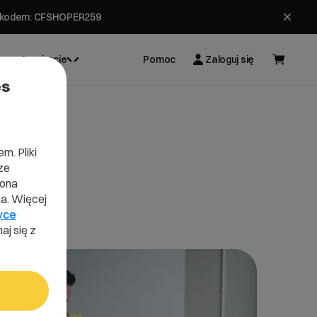
ł z kodem: CFSHOPER259
Inspiracje
Pomoc
Zaloguj się
es
m. Pliki
ze
lona
a. Więcej
yce
aj się z